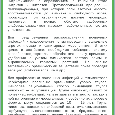
нитрификацией с образованием в конечном итоге
нитритов и нитратов. Противоположный процесс —
денитрификация
, при которой соли азотной кислоты
восстанавливаются до аммиака и свободного азота,
происходит при ограниченном доступе кислорода,
например, в почвах обильно удобренных
слаборазложившимся навозом, заболоченных, сильно
уплотненных.
Для предупреждения распространения почвенных
инфекций и оздоровления почвы проводят специальные
агротехнические и санитарные мероприятия. В этих
целях в хозяйствах необходимо соблюдать систему
севооборотов, тщательно обрабатывать почву, применять
удобрения с учетом химического состава почвы и
выращиваемых кормовых растений. На сильно
загрязненной органическими веществами почве проводят
аэрацию (глубокая вспашка и др.).
Для профилактики почвенных инфекций и гельминтозов
необходимо правильно организовать уборку трупов.
Наиболее рациональный способ ликвидации трупов
животных — их утилизация. Трупы животных, павших от
почвенных инфекций, нельзя зарывать в землю, так как в
ней патогенные микроорганизмы и особенно их споровые
формы, могут сохраняться до 10 — 15 лет. Трупы
животных, павших от сибирской язвы, эмфизематозного
карбункула, злокачественного отека, брадзота овец,
столбняка и некоторых других болезней, сжигают или