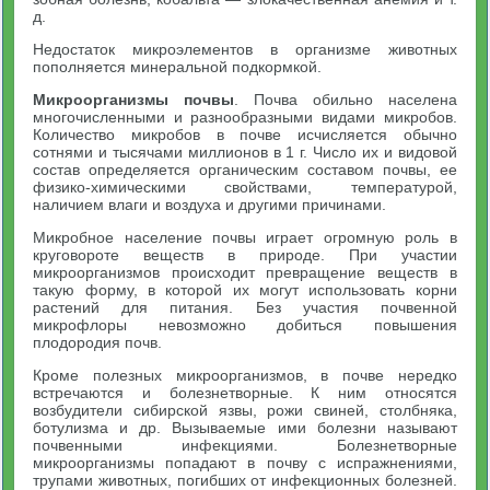
д.
Недостаток микроэлементов в организме животных
пополняется минеральной подкормкой.
Микроорганизмы почвы
. Почва обильно населена
многочисленными и разнообразными видами микробов.
Количество микробов в почве исчисляется обычно
сотнями и тысячами миллионов в 1 г. Число их и видовой
состав определяется органическим составом почвы, ее
физико-химическими свойствами, температурой,
наличием влаги и воздуха и другими причинами.
Микробное население почвы играет огромную роль в
круговороте веществ в природе. При участии
микроорганизмов происходит превращение веществ в
такую форму, в которой их могут использовать корни
растений для питания. Без участия почвенной
микрофлоры невозможно добиться повышения
плодородия почв.
Кроме полезных микроорганизмов, в почве нередко
встречаются и болезнетворные. К ним относятся
возбудители сибирской язвы, рожи свиней, столбняка,
ботулизма и др. Вызываемые ими болезни называют
почвенными инфекциями. Болезнетворные
микроорганизмы попадают в почву с испражнениями,
трупами животных, погибших от инфекционных болезней.