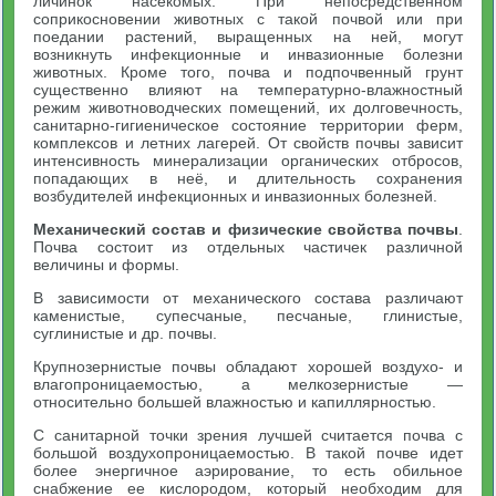
личинок насекомых. При непосредственном
соприкосновении животных с такой почвой или при
поедании растений, выращенных на ней, могут
возникнуть инфекционные и инвазионные болезни
животных. Кроме того, почва и подпочвенный грунт
существенно влияют на температурно-влажностный
режим животноводческих помещений, их долговечность,
санитарно-гигиеническое состояние территории ферм,
комплексов и летних лагерей. От свойств почвы зависит
интенсивность минерализации органических отбросов,
попадающих в неё, и длительность сохранения
возбудителей инфекционных и инвазионных болезней.
Механический состав и физические свойства почвы
.
Почва состоит из отдельных частичек различной
величины и формы.
В зависимости от механического состава различают
каменистые, супесчаные, песчаные, глинистые,
суглинистые и др. почвы.
Крупнозернистые почвы обладают хорошей воздухо- и
влагопроницаемостью, а мелкозернистые —
относительно большей влажностью и капиллярностью.
С санитарной точки зрения лучшей считается почва с
большой воздухопроницаемостью. В такой почве идет
более энергичное аэрирование, то есть обильное
снабжение ее кислородом, который необходим для