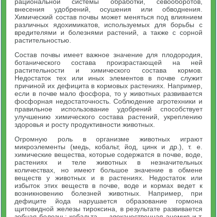
рациональной системы обработки, севооборотов,
внесения удобрений, осушения или обводнения.
Химический состав почвы может меняться под влиянием
различных ядохимикатов, используемых для борьбы с
вредителями и болезнями растений, а также с сорной
растительностью.
Состав почвы имеет важное значение для плодородия,
ботанического состава произрастающей на ней
растительности и химического состава кормов.
Недостаток тех или иных элементов в почве служит
причиной их дефицита в кормовых растениях. Например,
если в почве мало фосфора, то у животных развивается
фосфорная недостаточность. Соблюдение агротехники и
правильное использование удобрений способствует
улучшению химического состава растений, укреплению
здоровья и росту продуктивности животных.
Огромную роль в организме животных играют
микроэлементы (медь, кобальт, йод, цинк и др.), т. е.
химические вещества, которые содержатся в почве, воде,
растениях и теле животных в незначительных
количествах, но имеют большое значение в обмене
веществ у животных и в растениях. Недостаток или
избыток этих веществ в почве, воде и кормах ведет к
возникновению болезней животных. Например, при
дефиците йода нарушается образование гормона
щитовидной железы тироксина, в результате развивается
зобная болезнь; кобальта — злокачественная анемия и т.