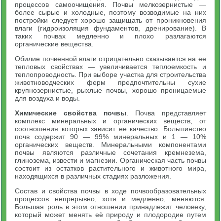
процессов самоочищения. Почвы мелкозернистые —
более сырые и холодные, поэтому возводимые на них
постройки следует хорошо защищать от проникновения
влаги (гидроизоляция фундаментов, дренирование). В
таких почвах медленно и плохо разлагаются
органические вещества.
Обилие почвенной влаги отрицательно сказывается на ее
тепловых свойствах — увеличивается теплоемкость и
теплопроводность. При выборе участка для строительства
животноводческих ферм предпочтительны сухие
крупнозернистые, рыхлые почвы, хорошо проницаемые
для воздуха и воды.
Химические свойства почвы
. Почва представляет
комплекс минеральных и органических веществ, от
соотношения которых зависит ее качество. Большинство
почв содержит 90 — 99% минеральных и 1 — 10%
органических веществ. Минеральными компонентами
почвы являются различные сочетания кремнезема,
глинозема, извести и магнезии. Органическая часть почвы
состоит из остатков растительного и животного мира,
находящихся в различных стадиях разложения.
Состав и свойства почвы в ходе почвообразовательных
процессов непрерывно, хотя и медленно, меняются.
Большая роль в этом отношении принадлежит человеку,
который может менять её природу и плодородие путем