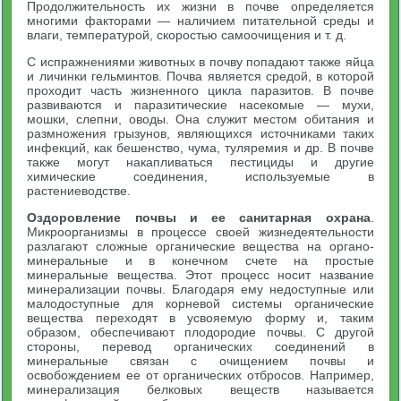
Продолжительность их жизни в почве определяется
многими факторами — наличием питательной среды и
влаги, температурой, скоростью самоочищения и т. д.
С испражнениями животных в почву попадают также яйца
и личинки гельминтов. Почва является средой, в которой
проходит часть жизненного цикла паразитов. В почве
развиваются и паразитические насекомые — мухи,
мошки, слепни, оводы. Она служит местом обитания и
размножения грызунов, являющихся источниками таких
инфекций, как бешенство, чума, туляремия и др. В почве
также могут накапливаться пестициды и другие
химические соединения, используемые в
растениеводстве.
Оздоровление почвы и ее санитарная охрана
.
Микроорганизмы в процессе своей жизнедеятельности
разлагают сложные органические вещества на органо-
минеральные и в конечном счете на простые
минеральные вещества. Этот процесс носит название
минерализации почвы. Благодаря ему недоступные или
малодоступные для корневой системы органические
вещества переходят в усвояемую форму и, таким
образом, обеспечивают плодородие почвы. С другой
стороны, перевод органических соединений в
минеральные связан с очищением почвы и
освобождением ее от органических отбросов. Например,
минерализация белковых веществ называется