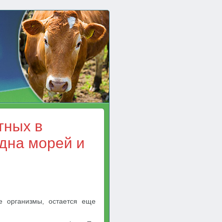
тных в
дна морей и
е организмы, остается еще