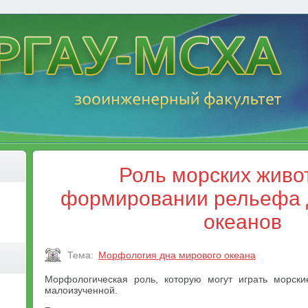
Роль морских живо
формировании рельефа 
океанов
Тема:
Морфология дна мирового океана
Морфологическая роль, которую могут играть морски
малоизученной.