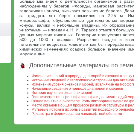
Больше мы знаем о деятельности организмов в разв
наблюдениям у берегов Флориды, мангровая растител
задерживая наносы, вызывает повышение берегов. Девис
за тридцать лет берег повысился на 2.25 м. И
микрорельефа, обусловленные деятельностью морских
конусы, валики и небольшие впадины. Их образовани
животными — илоедами. Н. И. Тарасов отметил большую
донных морских животных. Голотурии пропускают через
500 до 1000 т осадков. Разрыхляя осадки и изв
питательные вещества, животные как бы перерабатыв
химических изменениях осадков большое значение им
морском дне.
Дополнительные материалы по теме
Изменение знаний о природе дна морей и океанов в эпоху 
Источники сведений о геологическом строении дна океанов
Изменения уровня океанов и морей, их влияние на морфог
Начальные сведения о природе дна морей и океанов
История изучения океанов и морей
Генетические типы рельефа шельфа и дна мелководий мор
Общее понятие о биосфере. Роль микроорганизмов в ее ф
Место океанов в общем процессе развития структуры и р
Мутьевые потоки и их роль в развитии подводного рельефа
Роль ветра в формировании ландшафтной оболочки