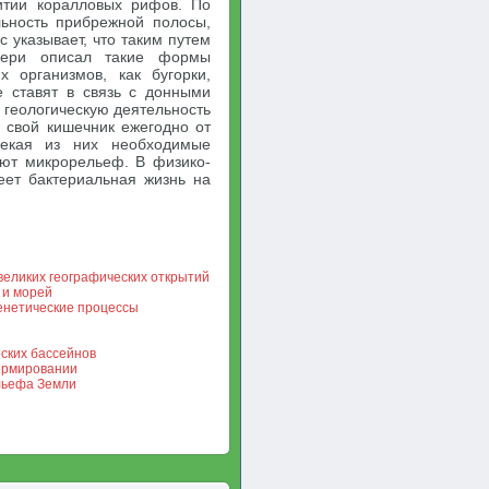
итии коралловых рифов. По
ьность прибрежной полосы,
 указывает, что таким путем
мери описал такие формы
 организмов, как бугорки,
е ставят в связь с донными
 геологическую деятельность
 свой кишечник ежегодно от
лекая из них необходимые
ают микрорельеф. В физико-
еет бактериальная жизнь на
великих географических открытий
 и морей
енетические процессы
ских бассейнов
ормировании
ельефа Земли