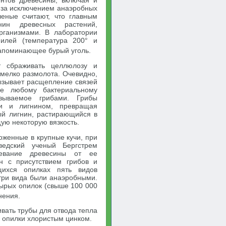
нтов древесины, включая и
, за исключением анаэробных
ченые считают, что главным
нин древесных растений,
рганизмами. В лаборатории
нилей (температура 200° и
напоминающее бурый уголь.
т сбраживать целлюлозу и
 мелко размолота. Очевидно,
вызывает расщепление связей
е любому бактериальному
зываемое грибами. Грибы
ми и лигнином, превращая
ый лигнин, растирающийся в
ую некоторую вязкость.
оженные в крупные кучи, при
ведский ученый Бергстрем
ревание древесины от ее
ан с присутствием грибов и
щихся опилках пять видов
 три вида были анаэробными.
ырых опилок (свыше 100 000
нения.
вать трубы для отвода тепла
я опилки хлористым цинком.