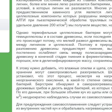
изолированном состоянии каждый из главных компоне
лигнин, более или менее легко разлагается бактериями
условий, в которых лигнин не разлагается. Многие у
предшественником каменного угля является лиг
целлюлозные компоненты которых разрушены микроо
АЛТИ при пьезотермической обработке трухлявых г
2
удельное давление 200 кг/см
) мы получили вещество, 
Однако термофильные целлюлозные бактерии могу
гемицеллюлозы и в составе древесины, если последняя
это происходит потому, что мелкий размол древесины 
между лигнином и целлюлозой. Поэтому в природ
разложению древесины предшествует гниение, вы
постепенно ослабляют связь между полисахарида
древесину в конечной стадии гниения в ферментативн
порошок, или в делигнифицированную массу, сохраняющ
К этому нужно добавить, что влажные опилки и щепа, сл
хранении могут самопроизвольно разогреваться. Ш
установил, что этот процесс, несмотря на наг
неорганического окисления, в какой-то степени связ
бактерий. Бергстрем обнаружил в саморазогреваю
дрожжевых грибов и десять видов бактерий, из которых
По его данным, при большом объеме куч из щепы или с
3
м
) неоднократно наблюдались случаи их самовоспламе
Для предупреждения самовоспламенения следует устраи
из внутренних частей куч и обрабатывать нагревающиес