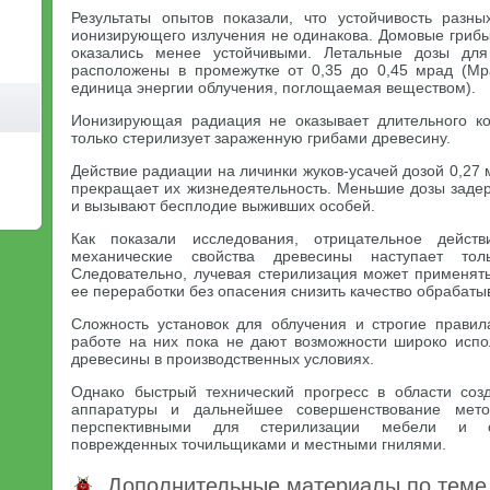
Результаты опытов показали, что устойчивость разн
ионизирующего излучения не одинакова. Домовые грибы
оказались менее устойчивыми. Летальные дозы для
расположены в промежутке от 0,35 до 0,45 мрад (
единица энергии облучения, поглощаемая веществом).
Ионизирующая радиация не оказывает длительного ко
только стерилизует зараженную грибами древесину.
Действие радиации на личинки жуков-усачей дозой 0,27 
прекращает их жизнедеятельность. Меньшие дозы заде
и вызывают бесплодие выживших особей.
Как показали исследования, отрицательное дейст
механические свойства древесины наступает т
Следовательно, лучевая стерилизация может применять
ее переработки без опасения снизить качество обрабат
Сложность установок для облучения и строгие правил
работе на них пока не дают возможности широко испо
древесины в производственных условиях.
Однако быстрый технический прогресс в области со
аппаратуры и дальнейшее совершенствование мет
перспективными для стерилизации мебели и ст
поврежденных точильщиками и местными гнилями.
Дополнительные материалы по теме