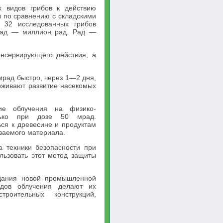
ых видов грибов к действию
 по сравнению с складскими
 32 исследованных грибов
Мрад — миллион рад. Рад —
нсервирующего действия, а
мрад быстро, через 1—2 дня,
рживают развитие насекомых
вие облучения на физико-
олько при дозе 50 мрад.
ся к древесине и продуктам
ываемого материала.
а техники безопасности при
льзовать этот метод защиты
здания новой промышленной
одов облучения делают их
роительных конструкций,