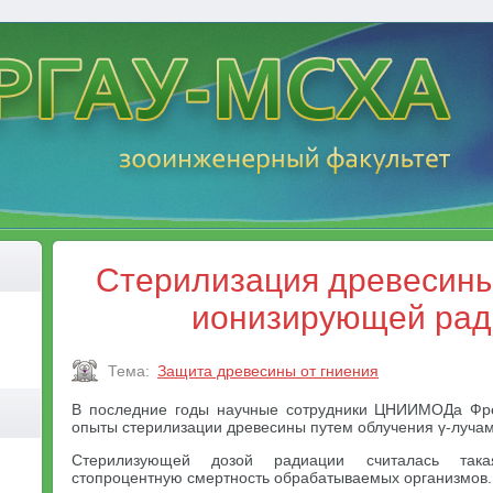
Стерилизация древесин
ионизирующей рад
Тема:
Защита древесины от гниения
В последние годы научные сотрудники ЦНИИМОДа Фр
опыты стерилизации древесины путем облучения γ-лучам
Стерилизующей дозой радиации считалась така
стопроцентную смертность обрабатываемых организмов.