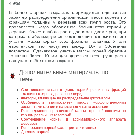
4,9%).
В более старших возрастах формируется одинаковый
характер распределения органической массы корней по
фракциям толщины у деревьев всех групп роста. Это
проявляется, когда абсолютное большинство корней у
деревьев более слабого роста достигает диаметров, при
которых стабилизируются соотношения относительного
участия массы корней всех фракций толщины. У ели
европейской это наступает между 16- и 38-летним
возрастом. Одинаковое участие массы корней фракции
толщины более 10 мм для деревьев всех групп роста
наступает в 25-летнем возрасте.
Дополнительные материалы по
теме
Соотношение массы и длины корней различных фракций
толщины в корнях древесных пород
Факторы, влияющие на распределение фитомассы
Особенности взаимосвязей между морфологическими
элементами корней и надземной частью деревьев
Распределение органической массы корневой системы по
корням различных категорий
Соотношение корней и ассимиляционного аппарата
деревьев
Регенерация корней саженцев в питомнике
Дыхание корней