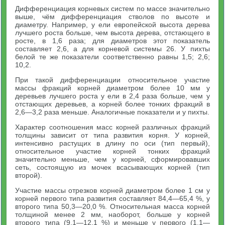
Дифференциация корневых систем по массе значительно
выше, чём дифференциация стволов по высоте и
диаметру. Например, у ели европейской высота дерева
лучшего роста больше, чем высота дерева, отстающего в
росте, в 1,6 раза; для диаметров этот показатель
составляет 2,6, а для корневой системы 26. У пихты
белой те же показатели соответственно равны 1,5; 2,6;
10,2.
При такой дифференциации относительное участие
массы фракций корней диаметром более 10 мм у
деревьев лучшего роста у ели в 2,4 раза больше, чем у
отстающих деревьев, а корней более тонких фракций в
2,6—3,2 раза меньше. Аналогичные показатели и у пихты.
Характер соотношения масс корней различных фракций
толщины зависит от типа развития корня. У корней,
интенсивно растущих в длину по оси (тип первый),
относительное участие корней тонких фракций
значительно меньше, чем у корней, сформировавших
сеть, состоящую из мочек всасывающих корней (тип
второй).
Участие массы отрезков корней диаметром более 1 см у
корней первого типа развития составляет 84,4—65,4 %, у
второго типа 50,3—20,0 %. Относительная масса корней
толщиной менее 2 мм, наоборот, больше у корней
второго типа (9,1—12,1 %) и меньше у первого (1,1—