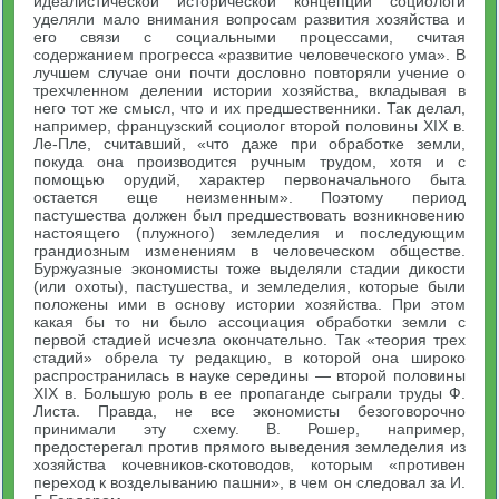
идеалистической исторической концепции социологи
уделяли мало внимания вопросам развития хозяйства и
его связи с социальными процессами, считая
содержанием прогресса «развитие человеческого ума». В
лучшем случае они почти дословно повторяли учение о
трехчленном делении истории хозяйства, вкладывая в
него тот же смысл, что и их предшественники. Так делал,
например, французский социолог второй половины XIX в.
Ле-Пле, считавший, «что даже при обработке земли,
покуда она производится ручным трудом, хотя и с
помощью орудий, характер первоначального быта
остается еще неизменным». Поэтому период
пастушества должен был предшествовать возникновению
настоящего (плужного) земледелия и последующим
грандиозным изменениям в человеческом обществе.
Буржуазные экономисты тоже выделяли стадии дикости
(или охоты), пастушества, и земледелия, которые были
положены ими в основу истории хозяйства. При этом
какая бы то ни было ассоциация обработки земли с
первой стадией исчезла окончательно. Так «теория трех
стадий» обрела ту редакцию, в которой она широко
распространилась в науке середины — второй половины
XIX в. Большую роль в ее пропаганде сыграли труды Ф.
Листа. Правда, не все экономисты безоговорочно
принимали эту схему. В. Рошер, например,
предостерегал против прямого выведения земледелия из
хозяйства кочевников-скотоводов, которым «противен
переход к возделыванию пашни», в чем он следовал за И.