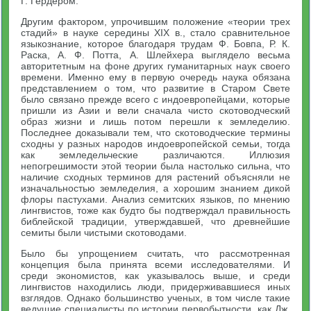
Г. Гердером.
Другим фактором, упрочившим положение «теории трех
стадий» в науке середины XIX в., стало сравнительное
языкознание, которое благодаря трудам Ф. Бовпа, Р. К.
Раска, А. Ф. Потта, А. Шлейхера выглядело весьма
авторитетным на фоне других гуманитарных наук своего
времени. Именно ему в первую очередь наука обязана
представлением о том, что развитие в Старом Свете
было связано прежде всего с индоевропейцами, которые
пришли из Азии и вели сначала чисто скотоводческий
образ жизни и лишь потом перешли к земледелию.
Последнее доказывали тем, что скотоводческие термины
сходны у разных народов индоевропейской семьи, тогда
как земледельческие различаются. Иллюзия
непогрешимости этой теории была настолько сильна, что
наличие сходных терминов для растений объясняли не
изначальностью земледелия, а хорошим знанием дикой
флоры пастухами. Анализ семитских языков, по мнению
лингвистов, тоже как будто бы подтверждал правильность
библейской традиции, утверждавшей, что древнейшие
семиты были чистыми скотоводами.
Было бы упрощением считать, что рассмотренная
концепция была принята всеми исследователями. И
среди экономистов, как указывалось выше, и среди
лингвистов находились люди, придерживавшиеся иных
взглядов. Однако большинство ученых, в том числе такие
ведущие специалисты по истории первобытности, как Дж.