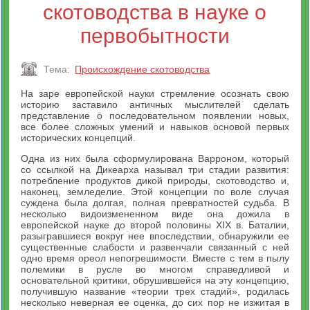
скотоводства в науке о
первобытности
Тема:
Происхождение скотоводства
На заре европейской науки стремление осознать свою
историю заставило античных мыслителей сделать
представление о последовательном появлении новых,
все более сложных умений и навыков основой первых
исторических концепций.
Одна из них была сформулирована Варроном, который
со ссылкой на Дикеарха называл три стадии развития:
потребление продуктов дикой природы, скотоводство и,
наконец, земледелие. Этой концепции по воле случая
суждена была долгая, полная превратностей судьба. В
несколько видоизмененном виде она дожила в
европейской науке до второй половины XIX в. Баталии,
разыгравшиеся вокруг нее впоследствии, обнаружили ее
существенные слабости и развенчали связанный с ней
одно время ореол непогрешимости. Вместе с тем в пылу
полемики в русле во многом справедливой и
основательной критики, обрушившейся на эту концепцию,
получившую название «теории трех стадий», родилась
несколько неверная ее оценка, до сих пор не изжитая в