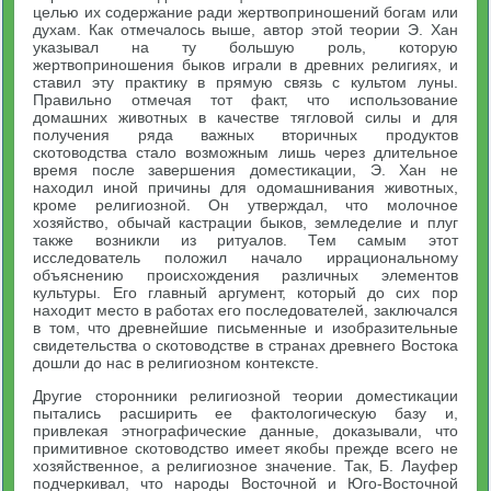
целью их содержание ради жертвоприношений богам или
духам. Как отмечалось выше, автор этой теории Э. Хан
указывал на ту большую роль, которую
жертвоприношения быков играли в древних религиях, и
ставил эту практику в прямую связь с культом луны.
Правильно отмечая тот факт, что использование
домашних животных в качестве тягловой силы и для
получения ряда важных вторичных продуктов
скотоводства стало возможным лишь через длительное
время после завершения доместикации, Э. Хан не
находил иной причины для одомашнивания животных,
кроме религиозной. Он утверждал, что молочное
хозяйство, обычай кастрации быков, земледелие и плуг
также возникли из ритуалов. Тем самым этот
исследователь положил начало иррациональному
объяснению происхождения различных элементов
культуры. Его главный аргумент, который до сих пор
находит место в работах его последователей, заключался
в том, что древнейшие письменные и изобразительные
свидетельства о скотоводстве в странах древнего Востока
дошли до нас в религиозном контексте.
Другие сторонники религиозной теории доместикации
пытались расширить ее фактологическую базу и,
привлекая этнографические данные, доказывали, что
примитивное скотоводство имеет якобы прежде всего не
хозяйственное, а религиозное значение. Так, Б. Лауфер
подчеркивал, что народы Восточной и Юго-Восточной