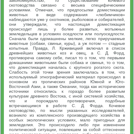
закономерностью, то существование кочевого
скотоводства связано с весьма специфическими
условиями. Отмечая, что предпосылки доместикации
животных в виде содержания «любимчиков»
наблюдаются уже у охотников, рыболовов и собирателей,
они утверждали, что настоящая доместикация
происходит лишь у более развитых, мотыжных
земледельцев в условиях оседлости или полуоседлости.
Сначала были одомашнены мелкие, легко приручаемые
животные (собаки, свиньи, куры), а уж потом — стадные
копытные. Правда, Л. Крживицкий включал в список
древнейших животных коз и овец, а С. Д. Форд,
противореча самому себе, писал то о том, что первыми
домашними животными были собака и свинья, то о том,
что доместикация началась с крупного рогатого скота.
Слабость этой точки зрения заключалась в том, что
используемый этнографический материал происходил в
основном из тропических районов Южной и Юго-
Восточной Азии, а также Океании, тогда как исторические
источники относились к гораздо более развитым
культурам древнего Востока, с иной системой хозяйства,
что и порождало противоречия, подобные
встречающимся в работе С. Д. Форда. Кочевое
скотоводство, по мысли указанных исследователей,
возникло из комплексного производящего хозяйства в
особых экологических условиях, мало пригодных для
земледелия. Это происходило либо при изменении
политической ситуации, повлекшем за собой оттеснение