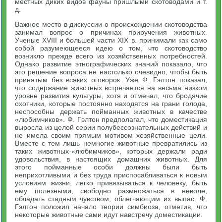
местных диких видов фауны пришлыми скотоводами и т.
д.
Важное место в дискуссии о происхождении скотоводства
занимал вопрос о причинах приручения животных.
Ученые XVIII и большей части XIX в. принимали как само
собой разумеющееся идею о том, что скотоводство
возникло прежде всего из хозяйственных потребностей.
Однако развитие этнографических знаний показало, что
это решение вопроса не настолько очевидно, чтобы быть
принятым без всяких оговорок. Уже Ф. Гэлтон показал,
что содержание животных встречается на весьма низком
уровне развития культуры, хотя и отмечал, что бродячие
охотники, которые постоянно находятся на грани голода,
неспособны держать пойманных животных в качестве
«любимчиков». Ф. Гэлтон предполагал, что доместикация
выросла из целой серии полубессознательных действий и
не имела своим прямым мотивом хозяйственные цели.
Вместе с тем лишь немногие животные превратились из
таких животных-«любимчиков», которых держали ради
удовольствия, в настоящих домашних животных. Для
этого пойманные особи должны были быть
неприхотливыми и без труда приспосабливаться к новым
условиям жизни, легко привязываться к человеку, быть
ему полезными, свободно размножаться в неволе,
обладать стадным чувством, облегчающим их выпас. Ф.
Гэлтон положил начало теории симбиоза, отметив, что
некоторые животные сами идут навстречу доместикации.