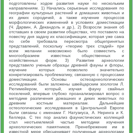
подготовлены ходом развития науки по нескольким
направлениям. 1) Начались серьезные исследования по
географии культурных растений и домашних животных и
их диких сородичей, а также изучение процессов
морфологических изменений в условиях доместикации
(Ч. Дарвин, А. Декандоль и др.), 2) Возросли знания об
отставших в своем развитии обществах, что поставило на
повестку дня задачу их классификации, которая уже сама
по себе требовала пересмотра общепринятых
представлений, поскольку «теорию трех стадий» при
всем желании невозможно было совместить с
многообразием известных общественных и
хозяйственных форм. 3) Развитие археологии
представило ученым образцы древней фауны и флоры,
изучение которых позволило значительно
конкретизировать проблематику, связанную с процессами
доместикации. Основы остеоархеологических
исследований были заложены швейцарским зоологом Л.
Рютимейером, который, изучая фауну свайных
поселений, впервые глубоко проанализировал вопрос о
методике различения домашних и диких животных по
древним костным материалам. Дальнейшие
остеологические исследования в Центральной Европе
были связаны с именами Г. Натузиуса, А. Неринга и К.
Келлера. С тех пор анализ фаунистических коллекций
стал неотъемлемой частью методики изучения
археологических памятников. Пренебрежение им в
известной мере обесценивает полученные археологами