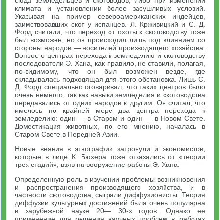
сюда земледельцев и скотоводов, либо при изменении
климата и установлении более засушливых условий.
Указывая на пример североамериканских индейцев,
заимствовавших скот у испанцев, Л. Крживицкий и С. Д.
Форд считали, что переход от охоты к скотоводству тоже
был возможен, но он происходил лишь под влиянием со
стороны народов — носителей производящего хозяйства.
Вопрос о центрах перехода к земледелию и скотоводству
последователи Э. Хана, как правило, не ставили, полагая,
по-видимому, что он был возможен везде, где
складывалась подходящая для этого обстановка. Лишь С.
Д. Форд специально оговаривал, что таких центров было
очень немного, так как навыки земледелия и скотоводства
передавались от одних народов к другим. Он считал, что
имелось по крайней мере два центра перехода к
земледелию: один — в Старом и один — в Новом Свете.
Доместикация животных, по его мнению, началась в
Старом Свете в Передней Азии.
Новые веяния в этнографии затронули и экономистов,
которые в лице К. Бюхера тоже отказались от «теории
трех стадий», взяв на вооружение работы Э. Хана.
Определенную роль в изучении проблемы возникновения
и распространения производящего хозяйства, и в
частности скотоводства, сыграли диффузионисты. Теория
диффузии культурных достижений была очень популярна
в зарубежной науке 20— 30-х годов. Однако ее
применение для решения научных проблем в работах