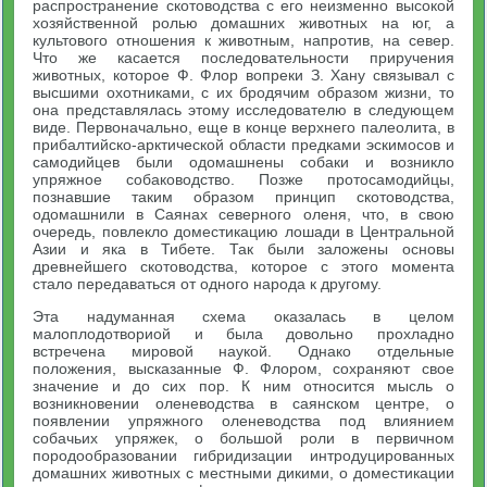
распространение скотоводства с его неизменно высокой
хозяйственной ролью домашних животных на юг, а
культового отношения к животным, напротив, на север.
Что же касается последовательности приручения
животных, которое Ф. Флор вопреки З. Хану связывал с
высшими охотниками, с их бродячим образом жизни, то
она представлялась этому исследователю в следующем
виде. Первоначально, еще в конце верхнего палеолита, в
прибалтийско-арктической области предками эскимосов и
самодийцев были одомашнены собаки и возникло
упряжное собаководство. Позже протосамодийцы,
познавшие таким образом принцип скотоводства,
одомашнили в Саянах северного оленя, что, в свою
очередь, повлекло доместикацию лошади в Центральной
Азии и яка в Тибете. Так были заложены основы
древнейшего скотоводства, которое с этого момента
стало передаваться от одного народа к другому.
Эта надуманная схема оказалась в целом
малоплодотвориой и была довольно прохладно
встречена мировой наукой. Однако отдельные
положения, высказанные Ф. Флором, сохраняют свое
значение и до сих пор. К ним относится мысль о
возникновении оленеводства в саянском центре, о
появлении упряжного оленеводства под влиянием
собачьих упряжек, о большой роли в первичном
породообразовании гибридизации интродуцированных
домашних животных с местными дикими, о доместикации