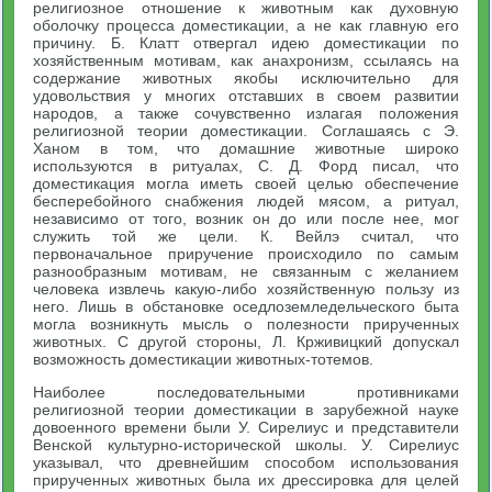
религиозное отношение к животным как духовную
оболочку процесса доместикации, а не как главную его
причину. Б. Клатт отвергал идею доместикации по
хозяйственным мотивам, как анахронизм, ссылаясь на
содержание животных якобы исключительно для
удовольствия у многих отставших в своем развитии
народов, а также сочувственно излагая положения
религиозной теории доместикации. Соглашаясь с Э.
Ханом в том, что домашние животные широко
используются в ритуалах, С. Д. Форд писал, что
доместикация могла иметь своей целью обеспечение
бесперебойного снабжения людей мясом, а ритуал,
независимо от того, возник он до или после нее, мог
служить той же цели. К. Вейлэ считал, что
первоначальное приручение происходило по самым
разнообразным мотивам, не связанным с желанием
человека извлечь какую-либо хозяйственную пользу из
него. Лишь в обстановке оседлоземледельческого быта
могла возникнуть мысль о полезности прирученных
животных. С другой стороны, Л. Крживицкий допускал
возможность доместикации животных-тотемов.
Наиболее последовательными противниками
религиозной теории доместикации в зарубежной науке
довоенного времени были У. Сирелиус и представители
Венской культурно-исторической школы. У. Сирелиус
указывал, что древнейшим способом использования
прирученных животных была их дрессировка для целей