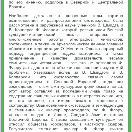
по его мнению, родилось в Северной и Центральной
Евразии.
Наиболее детально в довоенные годы картина
возникновения и распространения скотоводства была
рассмотрена в зарубежной науке учеником В. Шмидта и
В. Кониерса Ф. Флором, который развил идеи Венской
культурно-исторической школы, опираясь на
многочисленные работы этнографов, лингвистов,
зоотехников, а также на археологические данные главным
образом в интерпретации О. Менгина. Однако априорный
подход, тенденциозная подача материала, а также
привлечение в качестве доказательств весьма
сомнительных источников — все это не позволило Ф.
Флору дать достаточно объективное решение изучаемой
проблемы. Утверждая вслед за В. Шмидтом и В.
Копперсом, что скотоводство связано своим
происхождением с Северной Евразией, тогда как
земледелие — с южными культурами тропического пояса,
этот автор оставлял за последними лишь право на
содержание священных животных в интересах культа, что,
по его мнению, не имело никакого отношения к
скотоводству. Взаимовлияние скотоводов и земледельцев
и смешение их культур происходило, по Ф. Флору,
довольно поздно в Иране, Средней Азии и степях
Восточной Европы. К таким смешанным культурам он
относил общества коровопасов, в частности скифов.
Результатом смешения культур Ф. Флор считал