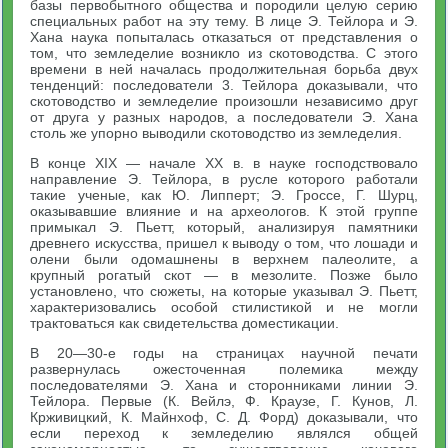
базы первобытного общества и породили целую серию
специальных работ на эту тему. В лице Э. Тейлора и Э.
Хана наука попыталась отказаться от представления о
том, что земледелие возникло из скотоводства. С этого
времени в ней началась продолжительная борьба двух
тенденций: последователи 3. Тейлора доказывали, что
скотоводство и земледелие произошли независимо друг
от друга у разных народов, а последователи Э. Хана
столь же упорно выводили скотоводство из земледелия.
В конце XIX — начале XX в. в науке господствовало
направление Э. Тейлора, в русле которого работали
такие ученые, как Ю. Липперт; Э. Гроссе, Г. Шурц,
оказывавшие влияние и на археологов. К этой группе
примыкал Э. Пьетт, который, анализируя памятники
древнего искусства, пришел к выводу о том, что лошади и
олени были одомашнены в верхнем палеолите, а
крупный рогатый скот — в мезолите. Позже было
установлено, что сюжеты, на которые указывал Э. Пьетт,
характеризовались особой стилистикой и не могли
трактоваться как свидетельства доместикации.
В 20—30-е годы на страницах научной печати
развернулась ожесточенная полемика между
последователями Э. Хана и сторонниками линии Э.
Тейлора. Первые (К. Вейлэ, Ф. Краузе, Г. Кунов, Л.
Крживицкий, К. Майнхоф, С. Д. Форд) доказывали, что
если переход к земледелию являлся общей