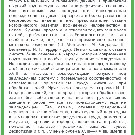
только на античных и библейских данных, а привлекали
широкий круг доступных им этнографических сведений.
Все известные им народы эти исследователи
подразделяли на дикие, варварские и более развитые и
безоговорочно видели в них представителей стадий
исторического развития, пройденных человечеством в
целом. К диким народам они относили тех, кто занимался
охотой, рыболовством и собирательством, и, что
особенно важно, тех, кто знал примитивное палочно-
мотыжное земледелие (Ш. Монтескье, М. Кондореэ, Ш.
Валькенер, И. Г. Гердер и др.). Иными словами, к стадии
дикости были отнесены и народы, которые современная
наука выделяет в особую группу ранних земледельцев.
На стадии варварства помещались скотоводы, а наверху
этой иерархической лестницы стояли те, кого мыслители
XVIII в. называли земледельцами, разумея под
земледелием систему с поземельной собственностью и
непременным применением труда животных при
обработке полей. Ярче всего последнее выразил И. Г.
Гердер, писавший, что «народы, которые обрабатывают
землю без собственности на нее или руками своих
женщин и рабов, — все это по-настоящему еще не
земледельцы». Тем самым, отмечая грандиозный
переворот в жизни общества, произведенный переходом
к земледелию (развитие разделения труда, ремесел и
искусства, торговли и городов, неравенства и рабства,
появление кастовых различий, законов, судов,
деспотизма и т. п.), ученые рубежа XVIII—XIX вв. имели в