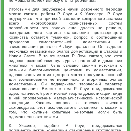
не мешала коллективному его потреблению».
Итоговыми для зарубежной науки довоенного периода
можно считать работы Р. Лоуи и К. Уисслера. Р. Лоуи
подчеркивал, что при всей важности конкретного анализа
всего многообразия хозяйственных систем
первобытности эта задача еще далеко не решена,
вследствие чего картина становления производящего
хозяйства остается туманной. Вопрос о соотношении
процессов самостоятельной доместикации и
заимствования решался Р. Лоуи правильно. Он выделял
несколько независимых очагов доместикации в Старом и
Новом Свете. В то же время Р. Лоуи считал, что хотя
видовое разнообразие культурных растений и домашних
животных и может быть связано своими истоками с
разными биологическими центрами их доместикации,
однако часть из этих центров могла послужить основой
для возникновения не первичных, а вторичных очагов
доместикации. Он подчеркивал творческий характер
заимствования. Вместе с тем Р. Лоуи придерживался
идеалистической религиозной теории доместикации, видя
в ней опровержение материалистической исторической
концепции. Касаясь вопроса о генезисе кочевого
скотоводства, этот исследователь склонялся к мысли о
том, что крупные копытные животные могли быть
одомашнены охотниками.
К. Уисслер, подобно Р. Лоуи, придерживался
полицентрической концепции становления скотоводства.