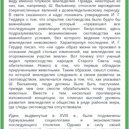
виду именно плужное земледелие. Правда, некоторые из
них, как, например, Ш. Валькенер, относили зарождение
(перечисленных явлений к доземледельческому периоду.
В свете сказанного и надо понимать утверждение И. Г.
Гердера о том, что открытие скотоводства было будто бы
важнейшим шагом, который «превзошел все
последующие революции истории». Безусловно, здесь
подразумевалось возникновение скотоводства как
важнейшего условия, без которого ведение плужного
земледелия невозможно. Характеризуя последнее, И. Г.
Гердер писал, что «ни один образ жизни не произвел в
сознании людей столько изменений, как земледелие на
огороженном участке земли». Вот почему этот ученый
видел превосходство народов Старого Света над
обитателями Нового в том, что первые обладали
прирученными животными. Таким образом, смысл схемы,
по которой земледелие следовало в своем развитии за
скотоводством, заключался лишь в том, что, как указывал
Ш. Валькенер, люди должны были быть пастухами,
прежде чем они смогли обрабатывать почву трудом
животных. Вместе с тем, несколько противореча
изложенной концепции, он отмечал высокий уровень
развития земледелия и общества в ряде районов мира,
где следы скотоводства отсутствовали.
Идеи, выдвинутые в XVIII в., были подхвачены
буржуазными социологами и экономистами
последующего столетия. Однако в силу своей