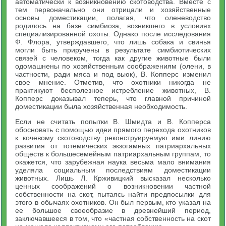
автоматически к возникновению скотоводства. Вместе с
тем первоначально они отрицали и хозяйственные
основы доместикации, полагая, что оленеводство
родилось на базе симбиоза, возникшего в условиях
специализированной охоты. Однако после исследования
Ф. Флора, утверждавшего, что лишь собака и свинья
могли быть приручены в результате симбиотических
связей с человеком, тогда как другие животные были
одомашнены по хозяйственным соображениям (олени, в
частности, ради мяса и под вьюк), В. Копперс изменил
свое мнение. Отметив, что охотники никогда не
практикуют бесполезное истребление животных, В.
Копперс доказывал теперь, что главной причиной
доместикации была хозяйственная необходимость.
Если не считать попытки В. Шмидта и В. Копперса
обосновать с помощью идеи прямого перехода охотников
к кочевому скотоводству реконструируемую ими линию
развития от тотемических экзогамных патриархальных
обществ к большесемейным патриархальным группам, то
окажется, что зарубежная наука весьма мало внимания
уделяла социальным последствиям доместикации
животных. Лишь Л. Крживицкий высказал несколько
ценных соображений о возникновении частной
собственности на скот, пытаясь найти предпосылки для
этого в обычаях охотников. Он был первым, кто указал на
ее большое своеобразие в древнейший период,
заключавшееся в том, что «частная собственность на скот