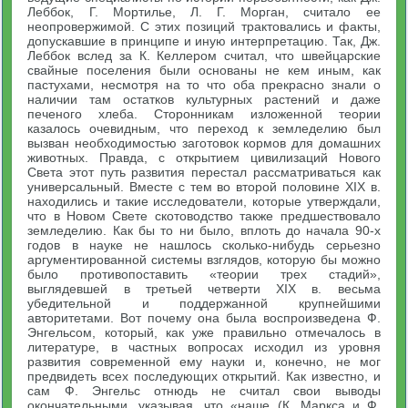
Леббок, Г. Мортилье, Л. Г. Морган, считало ее
неопровержимой. С этих позиций трактовались и факты,
допускавшие в принципе и иную интерпретацию. Так, Дж.
Леббок вслед за К. Келлером считал, что швейцарские
свайные поселения были основаны не кем иным, как
пастухами, несмотря на то что оба прекрасно знали о
наличии там остатков культурных растений и даже
печеного хлеба. Сторонникам изложенной теории
казалось очевидным, что переход к земледелию был
вызван необходимостью заготовок кормов для домашних
животных. Правда, с открытием цивилизаций Нового
Света этот путь развития перестал рассматриваться как
универсальный. Вместе с тем во второй половине XIX в.
находились и такие исследователи, которые утверждали,
что в Новом Свете скотоводство также предшествовало
земледелию. Как бы то ни было, вплоть до начала 90-х
годов в науке не нашлось сколько-нибудь серьезно
аргументированной системы взглядов, которую бы можно
было противопоставить «теории трех стадий»,
выглядевшей в третьей четверти XIX в. весьма
убедительной и поддержанной крупнейшими
авторитетами. Вот почему она была воспроизведена Ф.
Энгельсом, который, как уже правильно отмечалось в
литературе, в частных вопросах исходил из уровня
развития современной ему науки и, конечно, не мог
предвидеть всех последующих открытий. Как известно, и
сам Ф. Энгельс отнюдь не считал свои выводы
окончательными, указывая, что «наше (К. Маркса и Ф.