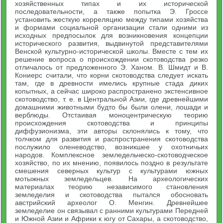
хозяйственных типах и их исторической
последовательности, а также попытка Э. Гроссе
установить жесткую корреляцию между типами хозяйства
и формами социальной организации стали одними из
исходных предпосылок для возникновения концепции
исторического развития, выдвинутой представителями
Венской культурно-исторической школы. Вместе с тем их
решение вопроса о происхождении скотоводства резко
отличалось от предложенного Э. Ханом. В. Шмидт и В.
Кониерс считали, что корни скотоводства следует искать
там, где в древности имелись крупные стада диких
копытных, а сейчас широко распространено экстенсивное
скотоводство, т. е. в Центральной Азии, где древнейшими
домашними животными будто бы были олени, лошади и
верблюды. Отстаивая моноцентрическую теорию
происхождения скотоводства и принципы
диффузионизма, эти авторы склонялись к тому, что
толчком для развития и распространения скотоводства
послужило оленеводство, возникшее у охотничьих
народов. Комплексное земледельческо-скотоводческое
хозяйство, по их мнению, появилось поздно в результате
смешения северных культур с культурами южных
мотыжных земледельцев. На археологических
материалах теорию независимого становления
земледелия и скотоводства пытался обосновать
австрийский археолог О. Менгин. Древнейшее
земледелие он связывал с ранними культурами Передней
и Южной Азии и Африки к югу от Сахары, а скотоводство,