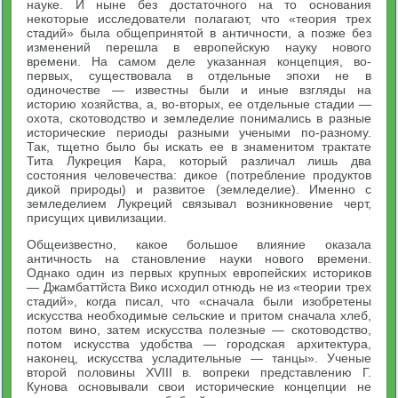
науке. И ныне без достаточного на то основания
некоторые исследователи полагают, что «теория трех
стадий» была общепринятой в античности, а позже без
изменений перешла в европейскую науку нового
времени. На самом деле указанная концепция, во-
первых, существовала в отдельные эпохи не в
одиночестве — известны были и иные взгляды на
историю хозяйства, а, во-вторых, ее отдельные стадии —
охота, скотоводство и земледелие понимались в разные
исторические периоды разными учеными по-разному.
Так, тщетно было бы искать ее в знаменитом трактате
Тита Лукреция Кара, который различал лишь два
состояния человечества: дикое (потребление продуктов
дикой природы) и развитое (земледелие). Именно с
земледелием Лукреций связывал возникновение черт,
присущих цивилизации.
Общеизвестно, какое большое влияние оказала
античность на становление науки нового времени.
Однако один из первых крупных европейских историков
— Джамбаттйста Вико исходил отнюдь не из «теории трех
стадий», когда писал, что «сначала были изобретены
искусства необходимые сельские и притом сначала хлеб,
потом вино, затем искусства полезные — скотоводство,
потом искусства удобства — городская архитектура,
наконец, искусства усладительные — танцы». Ученые
второй половины XVIII в. вопреки представлению Г.
Кунова основывали свои исторические концепции не