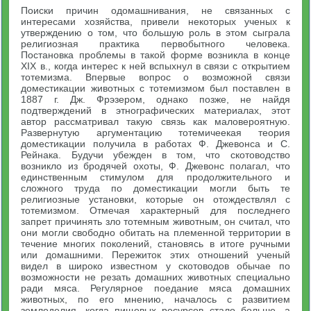
Поиски причин одомашнивания, не связанных с
интересами хозяйства, привели некоторых ученых к
утверждению о том, что большую роль в этом сыграла
религиозная практика первобытного человека.
Постановка проблемы в такой форме возникла в конце
XIX в., когда интерес к ней вспыхнул в связи с открытием
тотемизма. Впервые вопрос о возможной связи
доместикации животных с тотемизмом был поставлен в
1887 г. Дж. Фрэзером, однако позже, не найдя
подтверждений в этнографических материалах, этот
автор рассматривал такую связь как маловероятную.
Развернутую аргументацию тотемичеекая теория
доместикации получила в работах Ф. Джевонса и С.
Рейнака. Будучи убежден в том, что скотоводство
возникло из бродячей охоты, Ф. Джевонс полагал, что
единственным стимулом для продолжительного и
сложного труда по доместикации могли быть те
религиозные установки, которые он отождествлял с
тотемизмом. Отмечая характерный для последнего
запрет причинять зло тотемным животным, он считал, что
они могли свободно обитать на племенной территории в
течение многих поколений, становясь в итоге ручными
или домашними. Пережиток этих отношений ученый
видел в широко известном у скотоводов обычае по
возможности не резать домашних животных специально
ради мяса. Регулярное поедание мяса домашних
животных, по его мнению, началось с развитием
земледелия, когда пищевых ресурсов стало больше, а