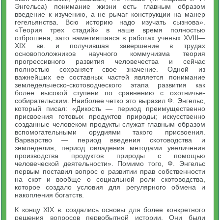
Энгельса) понимание жизни есть главным образом
введение к изучению, а не рычаг конструкции на манер
гегельянства. Всю историю надо изучать сызнова».
«Теория трех стадий» в наше время полностью
отброшена, зато наметившаяся в работах ученых XVIII—
XIX вв. и получившая завершение в трудах
основоположников научного коммунизма теория
прогрессивного развития человечества и сейчас
полностью сохраняет свое значение. Одной из
важнейших ее составных частей является понимание
земледельческо-скотоводческого этапа развития как
более высокой ступени по сравнению с охотничье-
собирательским. Наиболее четко это выразил Ф. Энгельс,
который писал: «Дикость — период преимущественно
присвоения готовых продуктов природы; искусственно
созданные человеком продукты служат главным образом
вспомогательными орудиями такого присвоения.
Варварство — период введения скотоводства и
земледелия, период овладения методами увеличения
производства продуктов природы с помощью
человеческой деятельности». Помимо того, Ф. Энгельс
первым поставил вопрос о развитии прав собственности
на скот и вообще о социальной роли скотоводства,
которое создало условия для регулярного обмена и
накопления богатств.
К концу XIX в. создались основы для более конкретного
решения вопросов первобытной истории. Они были