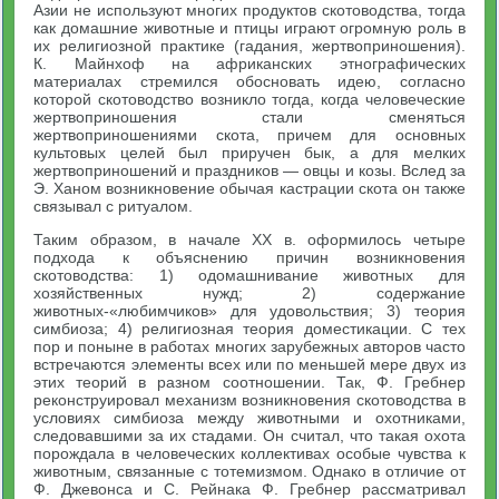
Азии не используют многих продуктов скотоводства, тогда
как домашние животные и птицы играют огромную роль в
их религиозной практике (гадания, жертвоприношения).
К. Майнхоф на африканских этнографических
материалах стремился обосновать идею, согласно
которой скотоводство возникло тогда, когда человеческие
жертвоприношения стали сменяться
жертвоприношениями скота, причем для основных
культовых целей был приручен бык, а для мелких
жертвоприношений и праздников — овцы и козы. Вслед за
Э. Ханом возникновение обычая кастрации скота он также
связывал с ритуалом.
Таким образом, в начале XX в. оформилось четыре
подхода к объяснению причин возникновения
скотоводства: 1) одомашнивание животных для
хозяйственных нужд; 2) содержание
животных-«любимчиков» для удовольствия; 3) теория
симбиоза; 4) религиозная теория доместикации. С тех
пор и поныне в работах многих зарубежных авторов часто
встречаются элементы всех или по меньшей мере двух из
этих теорий в разном соотношении. Так, Ф. Гребнер
реконструировал механизм возникновения скотоводства в
условиях симбиоза между животными и охотниками,
следовавшими за их стадами. Он считал, что такая охота
порождала в человеческих коллективах особые чувства к
животным, связанные с тотемизмом. Однако в отличие от
Ф. Джевонса и С. Рейнака Ф. Гребнер рассматривал