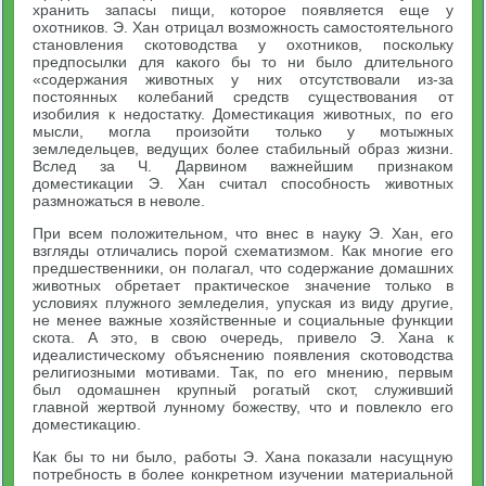
хранить запасы пищи, которое появляется еще у
охотников. Э. Хан отрицал возможность самостоятельного
становления скотоводства у охотников, поскольку
предпосылки для какого бы то ни было длительного
«содержания животных у них отсутствовали из-за
постоянных колебаний средств существования от
изобилия к недостатку. Доместикация животных, по его
мысли, могла произойти только у мотыжных
земледельцев, ведущих более стабильный образ жизни.
Вслед за Ч. Дарвином важнейшим признаком
доместикации Э. Хан считал способность животных
размножаться в неволе.
При всем положительном, что внес в науку Э. Хан, его
взгляды отличались порой схематизмом. Как многие его
предшественники, он полагал, что содержание домашних
животных обретает практическое значение только в
условиях плужного земледелия, упуская из виду другие,
не менее важные хозяйственные и социальные функции
скота. А это, в свою очередь, привело Э. Хана к
идеалистическому объяснению появления скотоводства
религиозными мотивами. Так, по его мнению, первым
был одомашнен крупный рогатый скот, служивший
главной жертвой лунному божеству, что и повлекло его
доместикацию.
Как бы то ни было, работы Э. Хана показали насущную
потребность в более конкретном изучении материальной