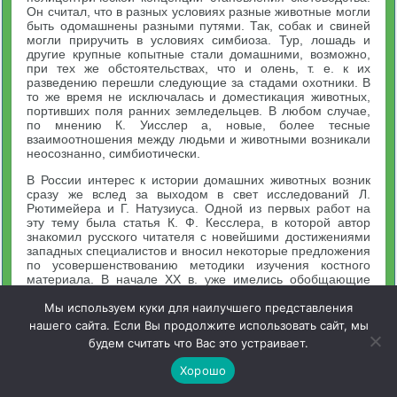
Он считал, что в разных условиях разные животные могли
быть одомашнены разными путями. Так, собак и свиней
могли приручить в условиях симбиоза. Тур, лошадь и
другие крупные копытные стали домашними, возможно,
при тех же обстоятельствах, что и олень, т. е. к их
разведению перешли следующие за стадами охотники. В
то же время не исключалась и доместикация животных,
портивших поля ранних земледельцев. В любом случае,
по мнению К. Уисслер а, новые, более тесные
взаимоотношения между людьми и животными возникали
неосознанно, симбиотически.
В России интерес к истории домашних животных возник
сразу же вслед за выходом в свет исследований Л.
Рютимейера и Г. Натузиуса. Одной из первых работ на
эту тему была статья К. Ф. Кесслера, в которой автор
знакомил русского читателя с новейшими достижениями
западных специалистов и вносил некоторые предложения
по усовершенствованию методики изучения костного
материала. В начале XX в. уже имелись обобщающие
произведения русских авторов, посвященные
происхождению домашних животных, как, например,
Мы используем куки для наилучшего представления
книги Е. Елачича и особенно Е. А. Богданова. Однако
нашего сайта. Если Вы продолжите использовать сайт, мы
основные достижения в области изучения проблем
будем считать что Вас это устраивает.
древнего скотоводства связаны уже с советским
периодом.
Хорошо
Советская наука 20-х и отчасти 30-х годов, еще только