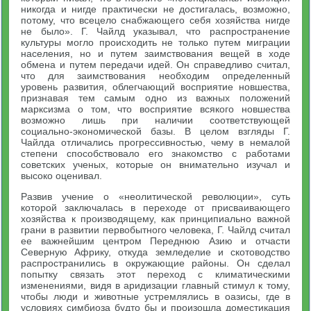
никогда и нигде практически не достигалась, возможно,
потому, что всецело снабжающего себя хозяйства нигде
не было». Г. Чайлд указывал, что распространение
культуры могло происходить не только путем миграции
населения, но и путем заимствования вещей в ходе
обмена и путем передачи идей. Он справедливо считал,
что для заимствования необходим определенный
уровень развития, облегчающий восприятие новшества,
признавая тем самым одно из важных положений
марксизма о том, что восприятие всякого новшества
возможно лишь при наличии соответствующей
социально-экономической базы. В целом взгляды Г.
Чайлда отличались прогрессивностью, чему в немалой
степени способствовало его знакомство с работами
советских ученых, которые он внимательно изучал и
высоко оценивал.
Развив учение о «неолитической революции», суть
которой заключалась в переходе от присваивающего
хозяйства к производящему, как принципиально важной
грани в развитии первобытного человека, Г. Чайлд считал
ее важнейшим центром Переднюю Азию и отчасти
Северную Африку, откуда земледелие и скотоводство
распространились в окружающие районы. Он сделал
попытку связать этот переход с климатическими
изменениями, видя в аридизации главный стимул к тому,
чтобы люди и животные устремлялись в оазисы, где в
условиях симбиоза будто бы и произошла доместикация