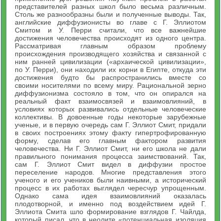
представителей разных школ было весьма различным.
Столь же разнообразны были и полученные выводы. Так,
английские диффузионисты во главе с Г. Эллиотом
Смитом и У. Перри считали, что все важнейшие
достижения человечества происходят из одного центра.
Рассматривая главным образом проблему
происхождения производящего хозяйства и связанной с
ним ранней цивилизации («архаической цивилизации»,
по У. Перри), они находили их корни в Египте, откуда эти
достижения будто бы распространились вместе со
своими носителями по всему миру. Рациональной зерно
диффузионизма состояло в том, что он опирался на
реальный факт взаимосвязей и взаимовлияний, в
условиях которых развивались отдельные человеческие
коллективы. В довоенные годы некоторые зарубежные
ученые, и в первую очередь сам Г. Эллиот Смит, придали
в своих построениях этому факту гипертрофированную
форму, сделав его главным фактором развития
человечества. Ни Г. Эллиот Смит, ни его школа не дали
правильного понимания процесса заимствований. Так,
сам Г. Эллиот Смит видел в диффузии простое
переселение народов. Многие представления этого
ученого и его учеников были наивными, а исторический
процесс в их работах выглядел чересчур упрощенным.
Однако сама идея взаимовлияний оказалась
плодотворной, и именно под воздействием идей Г.
Эллиота Смита шло формирование взглядов Г. Чайлда,
который писал, что в неолите «потенциальная изоляция