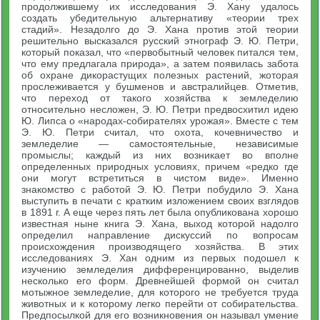
продолжившему их исследования Э. Хану удалось
создать убедительную альтернативу «теории трех
стадий». Незадолго до Э. Хана против этой теории
решительно высказался русский этнограф Э. Ю. Петри,
который показал, что «первобытный человек питался тем,
что ему предлагала природа», а затем появилась забота
об охране дикорастущих полезных растений, жоторая
прослеживается у бушменов и австралийцев. Отметив,
что переход от такого хозяйства к земледелию
относительно несложен, Э. Ю. Петри предвосхитил идею
Ю. Липса о «народах-собирателях урожая». Вместе с тем
Э. Ю. Петри считал, что охота, кочевничество и
земледелие — самостоятельные, независимые
промыслы; каждый из них возникает во вполне
определенных природных условиях, причем «редко где
они могут встретиться в чистом виде». Именно
знакомство с работой Э. Ю. Петри побудило Э. Хана
выступить в печати с кратким изложением своих взглядов
в 1891 г. А еще через пять лет была опубликована хорошо
известная ныне книга Э. Хана, выход которой надолго
определил направление дискуссий по вопросам
происхождения производящего хозяйства. В этих
исследованиях Э. Хан одним из первых подошел к
изучению земледелия дифференцированно, выделив
несколько его форм. Древнейшей формой он считал
мотыжное земледелие, для которого не требуется труда
животных и к которому легко перейти от собирательства.
Предпосылкой для его возникновения он называл умение