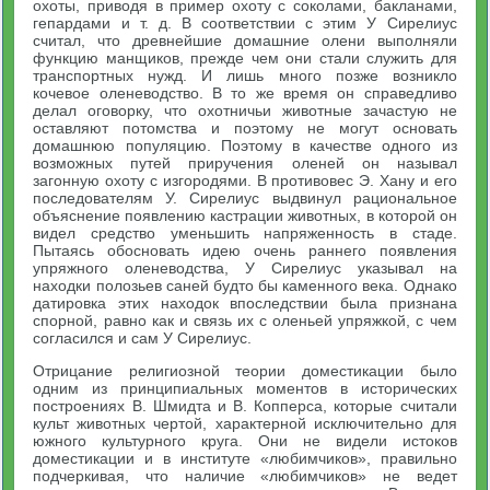
охоты, приводя в пример охоту с соколами, бакланами,
гепардами и т. д. В соответствии с этим У Сирелиус
считал, что древнейшие домашние олени выполняли
функцию манщиков, прежде чем они стали служить для
транспортных нужд. И лишь много позже возникло
кочевое оленеводство. В то же время он справедливо
делал оговорку, что охотничьи животные зачастую не
оставляют потомства и поэтому не могут основать
домашнюю популяцию. Поэтому в качестве одного из
возможных путей приручения оленей он называл
загонную охоту с изгородями. В противовес Э. Хану и его
последователям У. Сирелиус выдвинул рациональное
объяснение появлению кастрации животных, в которой он
видел средство уменьшить напряженность в стаде.
Пытаясь обосновать идею очень раннего появления
упряжного оленеводства, У Сирелиус указывал на
находки полозьев саней будто бы каменного века. Однако
датировка этих находок впоследствии была признана
спорной, равно как и связь их с оленьей упряжкой, с чем
согласился и сам У Сирелиус.
Отрицание религиозной теории доместикации было
одним из принципиальных моментов в исторических
построениях В. Шмидта и В. Копперса, которые считали
культ животных чертой, характерной исключительно для
южного культурного круга. Они не видели истоков
доместикации и в институте «любимчиков», правильно
подчеркивая, что наличие «любимчиков» не ведет