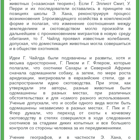
животных («оазисная теория»). Если Г. Эллиот Смит, У.
Перри и их последователи оставались в принципе на
позициях школы Э. Хана, реконструируя процесс
возникновения 1производящего хозяйства в комплексной
форме и полагая, что изменение соотношения между
земледелием и скотоводством могло произойти в
дальнейшем с проникновением мигрантов в новую среду
обитания, то Г. Чайлд проявил известные колебания,
допуская, что доместикация животных могла совершиться
и в обществе охотников.
Идеи Г. Чайлда были подхвачены и развиты, хотя и
весьма односторонне, Г. Пиком и Г. Флером, которые
полагали, что охотники Сахары и Северной Африки
сначала одомашнили собаку, а затем, по мере роста
аридизации, мигрировали в евразийские степи, где и
распространили идею скотоводства. При этом, как
утверждали эти авторы, разные животные были
одомашнены в разных местах, при различных
обстоятельствах и для «самого разного использования.
Ученые допускали, что и особи одного вида могли быть
одомашнены независимо в разных местах. Г. Пик и Г.
Флер думали, что переход от охоты к кочевому
скотоводству в степях совершился в ходе следования
охотников за стадами диких копытных и все большего
контроля со стороны человека за их передвижениями.
Учение географов, и в частности Э. Хана, о