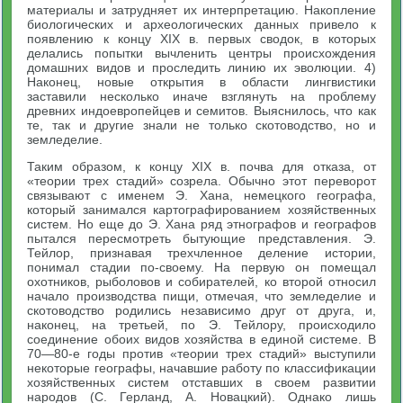
материалы и затрудняет их интерпретацию. Накопление
биологических и археологических данных привело к
появлению к концу XIX в. первых сводок, в которых
делались попытки вычленить центры происхождения
домашних видов и проследить линию их эволюции. 4)
Наконец, новые открытия в области лингвистики
заставили несколько иначе взглянуть на проблему
древних индоевропейцев и семитов. Выяснилось, что как
те, так и другие знали не только скотоводство, но и
земледелие.
Таким образом, к концу XIX в. почва для отказа, от
«теории трех стадий» созрела. Обычно этот переворот
связывают с именем Э. Хана, немецкого географа,
который занимался картографированием хозяйственных
систем. Но еще до Э. Хана ряд этнографов и географов
пытался пересмотреть бытующие представления. Э.
Тейлор, признавая трехчленное деление истории,
понимал стадии по-своему. На первую он помещал
охотников, рыболовов и собирателей, ко второй относил
начало производства пищи, отмечая, что земледелие и
скотоводство родились независимо друг от друга, и,
наконец, на третьей, по Э. Тейлору, происходило
соединение обоих видов хозяйства в единой системе. В
70—80-е годы против «теории трех стадий» выступили
некоторые географы, начавшие работу по классификации
хозяйственных систем отставших в своем развитии
народов (С. Герланд, А. Новацкий). Однако лишь