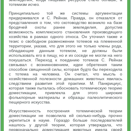
тотемизм исчез.
Принципиально той же системы аргументации
придерживался и С. Рейнак. Правда, он отказался от
представления о том, что скотоводство возникло на базе
бродячей охоты ранее земледелия, допустив
возможность комплексного становления производящего
хозяйства в рамках одного этноса. Он уточнил также и
тезис о свободном размножении тотемов на племенной
территории, указав, что для этого не только члены рода,
обладающие данным тотемом, не должны были
использовать его в пищу, но и их соседи не могли на него
покушаться. Переход к поеданию тотемов С. Рейнак
связывал с возникновением, идеи обретения таким
способом священной силы, которая будто бы переходила
с тотема на человека. Он считал, что мысль о
хозяйственной полезности домашних животных явилась
следствием развития этой практики. М. Панкрициус,
которая также пыталась обосновать тотемическую теорию
доместикации, привлекла для этого широкие
фольклорные материалы и образцы палеолитического
пещерного искусства.
Искусственность построения тотемической теории
доместикации не позволила ей сколько-нибудь прочно
укрепиться в науке. Гораздо больше последователей
нашлось у другой теории, которая утверждала, что
первоначально доместикация животных имела своей