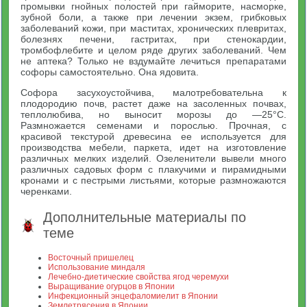
промывки гнойных полостей при гайморите, насморке,
зубной боли, а также при лечении экзем, грибковых
заболеваний кожи, при маститах, хронических плевритах,
болезнях печени, гастритах, при стенокардии,
тромбофлебите и целом ряде других заболеваний. Чем
не аптека? Только не вздумайте лечиться препаратами
софоры самостоятельно. Она ядовита.
Софора засухоустойчива, малотребовательна к
плодородию почв, растет даже на засоленных почвах,
теплолюбива, но выносит морозы до —25°С.
Размножается семенами и порослью. Прочная, с
красивой текстурой древесина ее используется для
производства мебели, паркета, идет на изготовление
различных мелких изделий. Озеленители вывели много
различных садовых форм с плакучими и пирамидными
кронами и с пестрыми листьями, которые размножаются
черенками.
Дополнительные материалы по
теме
Восточный пришелец
Использование миндаля
Лечебно-диетические свойства ягод черемухи
Выращивание огурцов в Японии
Инфекционный энцефаломиелит в Японии
Землетрясения в Японии