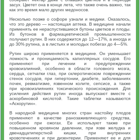
засух. Цветет она в конце лета, что также очень важно, так
как это время мало других медоносов.
Несколько позже о софоре узнали и медики. Оказалось,
что это дерево — настоящая аптека. В медицине начали
применять ее нераспустившиеся бутоны цветков и плоды.
Из бутонов в фармацевтической промышленности
получают рутин. В них содержится до 12—17%, а иногда и
до 30% рутина, а в листьях и молодых побегах до 4—5%.
Рутин широко применяется в медицине. Он уменьшает
ломкость и проницаемость капиллярных сосудов. Его
применяют при лечении и предупреждении
кровоизлияний, особенно в области головного мозга,
сердца, сетчатки глаз, при склеротическом повреждении
стенок сосудов, при гипертонии, диабете, заболеваниях
почек, ревматизме, язвенном колите, сепсисе, а также
при кровоизлияниях токсического происхождения. Для
усиления действия рутин иногда выпускают вместе с
аскорбиновой кислотой. Такие таблетки называются
«Аскорутин».
В народной медицине многих стран настойку плодов
применяют в качестве ранозаживляющего средства,
особенно при ожогах. Ее используют также при
повышенном кровяном давлении, при язве желудка и
двенадцатиперстной кишки, при внутренних
кровотечениях и при дизентерии. Применяют ее и для