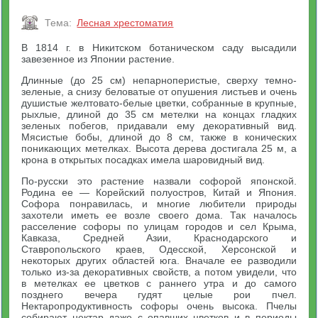
Тема:
Лесная хрестоматия
В 1814 г. в Никитском ботаническом саду высадили
завезенное из Японии растение.
Длинные (до 25 см) непарноперистые, сверху темно-
зеленые, а снизу беловатые от опушения листьев и очень
душистые желтовато-белые цветки, собранные в крупные,
рыхлые, длиной до 35 см метелки на концах гладких
зеленых побегов, придавали ему декоративный вид.
Мясистые бобы, длиной до 8 см, также в конических
поникающих метелках. Высота дерева достигала 25 м, а
крона в открытых посадках имела шаровидный вид.
По-русски это растение назвали софорой японской.
Родина ее — Корейский полуостров, Китай и Япония.
Софора понравилась, и многие любители природы
захотели иметь ее возле своего дома. Так началось
расселение софоры по улицам городов и сел Крыма,
Кавказа, Средней Азии, Краснодарского и
Ставропольского краев, Одесской, Херсонской и
некоторых других областей юга. Вначале ее разводили
только из-за декоративных свойств, а потом увидели, что
в метелках ее цветков с раннего утра и до самого
позднего вечера гудят целые рои пчел.
Нектаропродуктивность софоры очень высока. Пчелы
собирают нектар даже с опавших цветков и в периоды