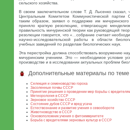
сельского хозяйства.
В своем заключительном слове Т. Д. Лысенко сказал, 
Центральным Комитетом Коммунистической партии С
таким образом, заявил о поддержке им мичуринского
приняло краткую резолюцию, отвергающую менделиз
правильность мичуринской теории как руководящей теор
резолюции говорится, что «…собрание считает необход
научно-исследовательской работы в области биоло
учебных заведений по разделам биологических наук.
Эта перестройка должна способствовать вооружению на
мичуринским учением. Это — необходимое условие ус
производстве и в исследовании актуальных проблем биол
Дополнительные материалы по теме
Селекция и семеноводство гороха
Засоленные почвы СССР
Принятие решения о проведении мер борьбы с вредителям
Метеорология в СССР
Зерновое хозяйство СССР
Состояние дубов СССР и вред усача
Естествознание и развитие учения о севообороте
Животноводство в СССР
Основоположник учения о фитоиммунитете
Борьба с вредителями зерновых культур в СССР