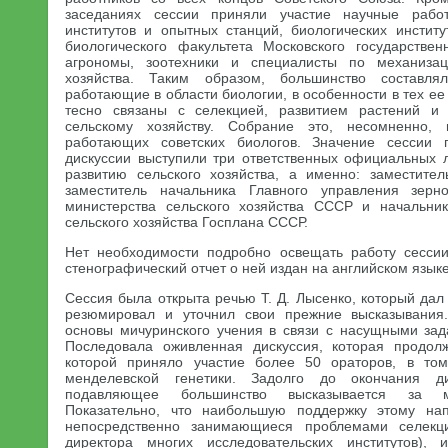
заседаниях сессии приняли участие научные работ
институтов и опытных станций, биологических инсти
биологического факультета Московского государствен
агрономы, зоотехники и специалисты по механизац
хозяйства. Таким образом, большинство составлял
работающие в области биологии, в особенности в тех ее
тесно связаны с селекцией, развитием растений и
сельскому хозяйству. Собрание это, несомненно,
работающих советских биологов. Значение сессии 
дискуссии выступили три ответственных официальных
развитию сельского хозяйства, а именно: заместите
заместитель начальника Главного управления зерн
министерства сельского хозяйства СССР и начальни
сельского хозяйства Госплана СССР.
Нет необходимости подробно освещать работу сессии
стенографический отчет о ней издан на английском языке
Сессия была открыта речью Т. Д. Лысенко, который да
резюмировал и уточнил свои прежние высказывания
основы мичуринского учения в связи с насущными зад
Последовала оживленная дискуссия, которая продол
которой приняло участие более 50 ораторов, в то
менделевской генетики. Задолго до окончания д
подавляющее большинство высказывается за ми
Показательно, что наибольшую поддержку этому на
непосредственно занимающиеся проблемами селекц
директора многих исследовательских институтов), 