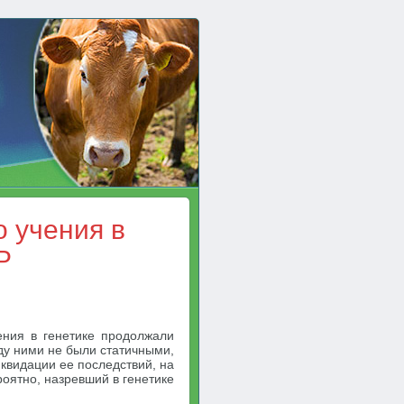
 учения в
Р
ления в генетике продолжали
ду ними не были статичными,
квидации ее последствий, на
роятно, назревший в генетике