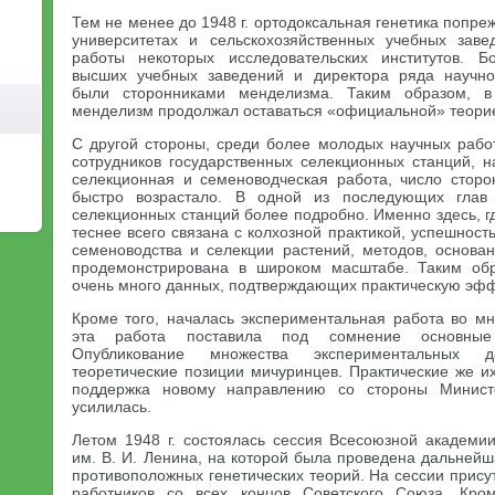
Тем не менее до 1948 г. ортодоксальная генетика попре
университетах и сельскохозяйственных учебных зав
работы некоторых исследовательских институтов. Б
высших учебных заведений и директора ряда научно-
были сторонниками менделизма. Таким образом, в
менделизм продолжал оставаться «официальной» теори
С другой стороны, среди более молодых научных работ
сотрудников государственных селекционных станций, н
селекционная и семеноводческая работа, число сторо
быстро возрастало. В одной из последующих глав
селекционных станций более подробно. Именно здесь, г
теснее всего связана с колхозной практикой, успешнос
семеноводства и селекции растений, методов, основа
продемонстрирована в широком масштабе. Таким об
очень много данных, подтверждающих практическую эфф
Кроме того, началась экспериментальная работа во мн
эта работа поставила под сомнение основные
Опубликование множества экспериментальных 
теоретические позиции мичуринцев. Практические же их
поддержка новому направлению со стороны Министе
усилилась.
Летом 1948 г. состоялась сессия Всесоюзной академии
им. В. И. Ленина, на которой была проведена дальнейш
противоположных генетических теорий. На сессии прису
работников со всех концов Советского Союза. Кро