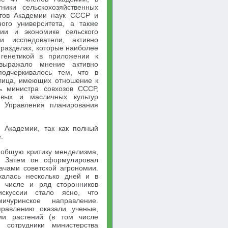
ники сельскохозяйственных
тутов Академии наук СССР и
ного университета, а также
ии и экономике сельского
и исследователи, активно
 разделах, которые наиболее
 генетикой в приложении к
 выражало мнение активно
подчеркивалось тем, что в
 лица, имеющих отношение к
ль министра совхозов СССР,
овых и масличных культур
к Управления планирования
 Академии, так как полный
.
л общую критику менделизма,
. Затем он сформулировал
ачами советской агрономии.
жалась несколько дней и в
м числе и ряд сторонников
искуссии стало ясно, что
чуринское направление.
правлению оказали ученые,
ии растений (в том числе
и сотрудники министерства