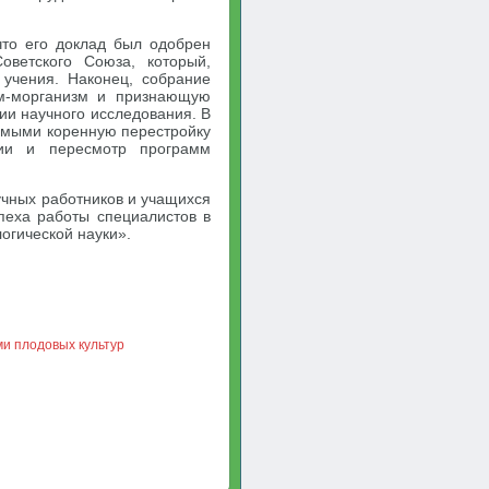
что его доклад был одобрен
оветского Союза, который,
 учения. Наконец, собрание
м-морганизм и признающую
ии научного исследования. В
имыми коренную перестройку
гии и пересмотр программ
учных работников и учащихся
пеха работы специалистов в
огической науки».
и плодовых культур