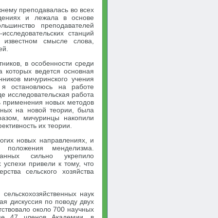
жнему преподавалась во всех
едениях и лежала в основе
ольшинство преподавателей
исследовательских станций
 известном смысле слова,
ей.
ников, в особенности среди
а которых ведется основная
нников мичуринского учения
 я остановлюсь на работе
де исследовательская работа
ть применения новых методов
нных на новой теории, была
разом, мичуринцы накопили
ективность их теории.
огих новых направлениях, и
 положения менделизма.
данных сильно укрепило
 успехи привели к тому, что
рства сельского хозяйства
 сельскохозяйственных наук
ая дискуссия по поводу двух
тствовало около 700 научных
ме 47 членов Академии, в