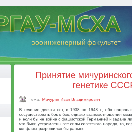
Принятие мичуринского
генетике ССС
Тема:
Мичурин Иван Владимирович
В течение десяти лет, с 1938 по 1948 г., оба направ
сосуществовать бок о бок, однако взаимоотношения меж
и если бы не война с фашистской Германией и задача ли
что были устремлены все силы советского народа, то, ве
конфликт разрешился бы раньше.