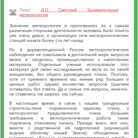
Тема:
Д.О. Святский. Занимательная
метеорология
Значение метеорологии в приложениях ее к самым
различным сторонам деятельности человека было понято
уже очень давно, и организация сети метеорологических
станций начата более ста лет назад.
Но в дореволюционной России метеорологические
наблюдения не охватывали в достаточной мере запросов
жизни и сводились преимущественно к накоплению
материала. Отдельные ученые использовали этот
материал для своих исследований, но вели их по своей
инициативе, без общего руководящею плана. Поэтому,
хотя от прежнего времени мы имеем ряд больших и
ценных работ, однако множество запросов практики
оставалось без ответа. Да и самые эти вопросы, конечно,
не ставились так широко, как сейчас.
В настоящее время, в связи с нашим грандиозным
строительством, подчиненным единому плану, к
метеорологии предъявляются очень большие
требования, и метеорологическая работа также
подчинена плановому началу. Прежде всего, вся она,
вместе с родственной ей гидрологией (изучающей
водную оболочку нашей Земли), объединена во
всесоюзную «Единую гидрометеорологическую службу»