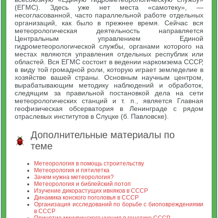
(ЕГМС). Здесь уже нет места «самотеку», —
несогласованной, часто параллельной работе отдельных
организаций, как было в прежнее время. Сейчас вся
метеорологическая деятельность направляется
Центральным управлением Единой
гидрометеорологической службы, органами которого на
местах являются управления отдельных республик или
областей. Вся ЕГМС состоит в ведении наркомзема СССР,
в виду той громадной роли, которую играет земледелие в
хозяйстве вашей страны. Основным научным центром,
вырабатывающим методику наблюдений и обработок,
следящим за правильной постановкой дела на сети
метеорологических станций и т. п., является Главная
геофизическая обсерватория в Ленинграде с рядом
отраслевых институтов в Слуцке (б. Павловске).
Дополнительные материалы по
теме
Метеорология в помощь строительству
Метеорология и пятилетка
Зачем нужна метеорология?
Метеорология и библейский потоп
Изучение дикорастущих ивняков в СССР
Динамика конского поголовья в СССР
Организация исследований по борьбе с биоповреждениями
в СССР