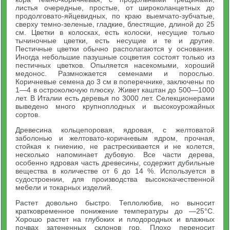
листья очередные, простые, от широколанцетных до
продолговато-яйцевидных, по краю выемчато-зубчатые,
сверху темно-зеленые, гладкие, блестящие, длиной до 25
см. Цветки в колосках, есть колоски, несущие только
тычиночные цветки, есть несущие и те и другие.
Пестичные цветки обычно располагаются у основания.
Иногда небольшие пазушные соцветия состоят только из
пестичных цветков. Опыляется насекомыми, хороший
медонос. Размножается семенами и порослью.
Коричневые семена до 3 см в поперечнике, заключены по
1—4 в остроколючую плюску. Живет каштан до 500—1000
лет. В Италии есть деревья по 3000 лет. Селекционерами
выведено много крупноплодных и высокоурожайных
сортов.
Древесина кольцепоровая, ядровая, с желтоватой
заболонью и желтовато-коричневым ядром, прочная,
стойкая к гниению, не растрескивается и не колется,
несколько напоминает дубовую. Все части дерева,
особенно ядровая часть древесины, содержит дубильные
вещества в количестве от 6 до 14 %. Используется в
судостроении, для производства высококачественной
мебели и токарных изделий.
Растет довольно быстро. Теплолюбив, но выносит
кратковременное понижение температуры до —25°С.
Хорошо растет на глубоких и плодородных и влажных
почвах затененных склонов гор. Плохо переносит