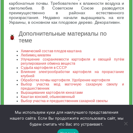
карбонатные почвы. Требователен к влажности воздуха и
светолюбив. В Советском Союзе разводится
преимущественно в районах естественного
произрастания. Недавно начали выращивать на юге
Украины, в основном как плодовое дерево. Декоративен.
Дополнительные материалы по
теме
Химический состав плодов каштана
Любимец киевлян
Улучшение сохраняемости картофеля и овощей путём
регулирования обмена веществ
Судьба картофеля в СССР
Влияние электрообработки картофеля на прорастание
клубней
Обработка почвы картофеля. Удобрение картофеля
Выбор участка мод маточную сахарную свеклу и
предшественник
Выращивание картофеля юннатами
Каштан конский, обыкновенный
Выбор участка и предшественник сахарной свеклы
Мы используем куки для наилучшего представления
нашего сайта. Если Вы продолжите использовать сайт, мы
будем считать что Вас это устраивает.
Зооинженерный факультет МСХА. Неофициальный сайт