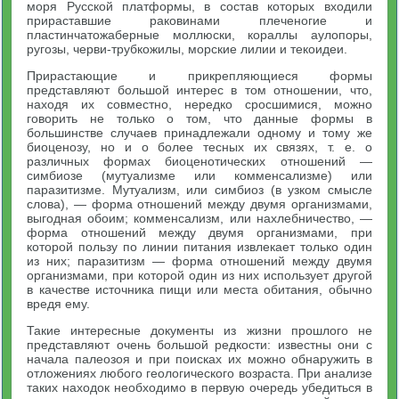
моря Русской платформы, в состав которых входили
прираставшие раковинами плеченогие и
пластинчатожаберные моллюски, кораллы аулопоры,
ругозы, черви-трубкожилы, морские лилии и текоидеи.
Прирастающие и прикрепляющиеся формы
представляют большой интерес в том отношении, что,
находя их совместно, нередко сросшимися, можно
говорить не только о том, что данные формы в
большинстве случаев принадлежали одному и тому же
биоценозу, но и о более тесных их связях, т. е. о
различных формах биоценотических отношений —
симбиозе (мутуализме или комменсализме) или
паразитизме. Мутуализм, или симбиоз (в узком смысле
слова), — форма отношений между двумя организмами,
выгодная обоим; комменсализм, или нахлебничество, —
форма отношений между двумя организмами, при
которой пользу по линии питания извлекает только один
из них; паразитизм — форма отношений между двумя
организмами, при которой один из них использует другой
в качестве источника пищи или места обитания, обычно
вредя ему.
Такие интересные документы из жизни прошлого не
представляют очень большой редкости: известны они с
начала палеозоя и при поисках их можно обнаружить в
отложениях любого геологического возраста. При анализе
таких находок необходимо в первую очередь убедиться в