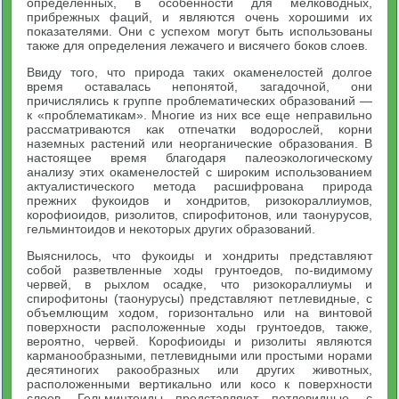
определенных, в особенности для мелководных,
прибрежных фаций, и являются очень хорошими их
показателями. Они с успехом могут быть использованы
также для определения лежачего и висячего боков слоев.
Ввиду того, что природа таких окаменелостей долгое
время оставалась непонятой, загадочной, они
причислялись к группе проблематических образований —
к «проблематикам». Многие из них все еще неправильно
рассматриваются как отпечатки водорослей, корни
наземных растений или неорганические образования. В
настоящее время благодаря палеоэкологическому
анализу этих окаменелостей с широким использованием
актуалистического метода расшифрована природа
прежних фукоидов и хондритов, ризокораллиумов,
корофиоидов, ризолитов, спирофитонов, или таонурусов,
гельминтоидов и некоторых других образований.
Выяснилось, что фукоиды и хондриты представляют
собой разветвленные ходы грунтоедов, по-видимому
червей, в рыхлом осадке, что ризокораллиумы и
спирофитоны (таонурусы) представляют петлевидные, с
объемлющим ходом, горизонтально или на винтовой
поверхности расположенные ходы грунтоедов, также,
вероятно, червей. Корофиоиды и ризолиты являются
карманообразными, петлевидными или простыми норами
десятиногих ракообразных или других животных,
расположенными вертикально или косо к поверхности
слоев. Гельминтоиды представляют петлевидные, с