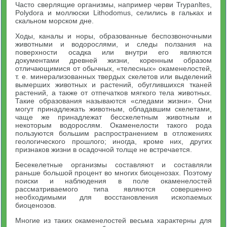
Часто сверлящие организмы, например черви Trypanltes,
Polydora и моллюски Lithodomus, селились в гальках и
скальном морском дне.
Ходы, каналы и норы, образованные беспозвоночными
животными и водорослями, и следы ползания на
поверхности осадка или внутри его являются
документами древней жизни, коренным образом
отличающимися от обычных, «телесных» окаменелостей,
т. е. минерализованных твердых скелетов или выделений
вымерших животных и растений, обуглившихся тканей
растений, а также от отпечатков мягкого тела животных.
Такие образования называются «следами жизни». Они
могут принадлежать животным, обладавшим скелетами,
чаще же принадлежат бесскелетным животным и
некоторым водорослям. Окаменелости такого рода
пользуются большим распространением в отложениях
геологического прошлого; иногда, кроме них, других
признаков жизни в осадочной толще не встречается.
Бесекелетные организмы составляют и составляли
раньше большой процент во многих биоценозах. Поэтому
поиски и наблюдения в поле окаменелостей
рассматриваемого типа являются совершенно
необходимыми для восстановления ископаемых
биоценозов.
Многие из таких окаменелостей весьма характерны для