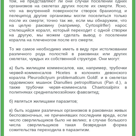
том, не представляют ли они случаи поселений одних
организмов на скелетах других после их смерти. Ясно,
что на внутренней поверхности створок брахиопод и
пелеципод другие организмы могли поселиться только
после их смерти; точно так же, если мы обнаружим, что
на целую раковину (например, Cyrtosplrlfer) нарос
стелющийся коралл, который переходит с одной створки
на другую, мы можем сделать вывод о поселении
коралла на плеченогом после его смерти.
То же самое необходимо иметь в виду при истолковании
различного рода полостей в раковинах или других
скелетах, чуждых их собственной структуре. Они могут:
а) быть жилищем комменсалов, как, например, трубочки
червей-комменсалов Hicetes в колониях девонского
коралла Pleurodictyum problematlcum Gоldf. и в скелетах
ордовикских мшанок Dianullies petropolttanus (Pan d.), а
также трубочки червя-комменсала Chaetosalpinx в
полипняках среднепалеозойоких фавозитид;
б) являться жилищами паразитов;
в) быть ходами различных организмов в раковинах живых
беспозвоночных, не причинявших последним вреда, если
число сверлильщиков было не велико; в случае большого
числа сверлильщиков такая безвредная форма
сожительства переходила в паразитизм.