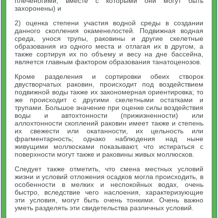
плеченогими, вместе с которыми они могут быть
захоронены) и
2) оценка степени участия водной среды в создании
данного скопления окаменелостей. Подвижная водная
среда, унося трупы, раковины и другие скелетные
образования из одного места и отлагая их в другом, а
также сортируя их по объему и весу на дне бассейна,
является главным фактором образования танатоценозов.
Кроме разделения и сортировки обеих створок
двустворчатых раковин, происходит под воздействием
подвижной воды также их закономерная ориентировка; то
же происходит с другими скелетными остатками и
трупами. Большое значение при оценке силы воздействия
воды и автохтонности (прижизненности) или
аллохтонности скоплений раковин имеет также и степень
их свежести или окатанности, их цельность или
фрагментарность; однако наблюдения над ныне
живущими моллюсками показывают, что истираться с
поверхности могут также и раковины живых моллюсков.
Следует также отметить, что смена местных условий
жизни и условий отложения осадков могла происходить, в
особенности в мелких и неспокойных водах, очень
быстро, вследствие чего наслоения, характеризующие
эти условия, могут быть очень тонкими. Очень важно
уметь разделять эти свидетельства различных условий.