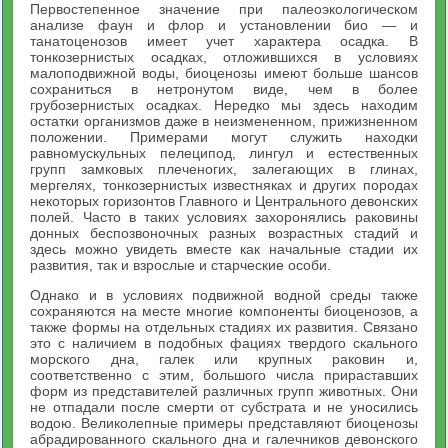
Первостепенное значение при палеоэкологическом
анализе фаун и флор и установлении био — и
танатоценозов имеет учет характера осадка. В
тонкозернистых осадках, отложившихся в условиях
малоподвижной воды, биоценозы имеют больше шансов
сохраниться в нетронутом виде, чем в более
грубозернистых осадках. Нередко мы здесь находим
остатки организмов даже в неизмененном, прижизненном
положении. Примерами могут служить находки
равномускульных пелеципод, лингул и естественных
групп замковых плеченогих, залегающих в глинах,
мергелях, тонкозернистых известняках и других породах
некоторых горизонтов Главного и Центрального девонских
полей. Часто в таких условиях захоронялись раковины
донных беспозвоночных разных возрастных стадий и
здесь можно увидеть вместе как начальные стадии их
развития, так и взрослые и старческие особи.
Однако и в условиях подвижной водной среды также
сохраняются на месте многие компоненты биоценозов, а
также формы на отдельных стадиях их развития. Связано
это с наличием в подобных фациях твердого скального
морского дна, галек или крупных раковин и,
соответственно с этим, большого числа прираставших
форм из представителей различных групп животных. Они
не отпадали после смерти от субстрата и не уносились
водою. Великолепные примеры представляют биоценозы
абрадированного скального дна и галечников девонского