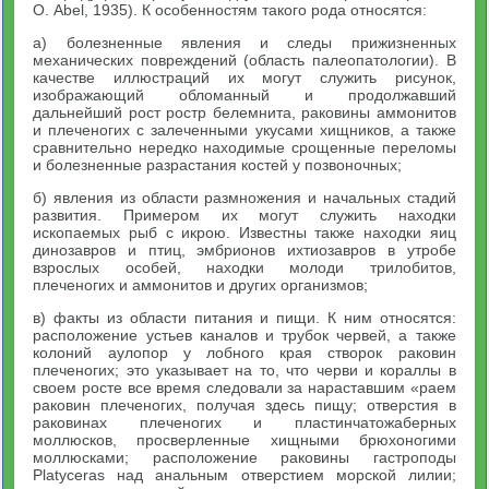
О. Abel, 1935). К особенностям такого рода относятся:
а) болезненные явления и следы прижизненных
механических повреждений (область палеопатологии). В
качестве иллюстраций их могут служить рисунок,
изображающий обломанный и продолжавший
дальнейший рост ростр белемнита, раковины аммонитов
и плеченогих с залеченными укусами хищников, а также
сравнительно нередко находимые срощенные переломы
и болезненные разрастания костей у позвоночных;
б) явления из области размножения и начальных стадий
развития. Примером их могут служить находки
ископаемых рыб с икрою. Известны также находки яиц
динозавров и птиц, эмбрионов ихтиозавров в утробе
взрослых особей, находки молоди трилобитов,
плеченогих и аммонитов и других организмов;
в) факты из области питания и пищи. К ним относятся:
расположение устьев каналов и трубок червей, а также
колоний аулопор у лобного края створок раковин
плеченогих; это указывает на то, что черви и кораллы в
своем росте все время следовали за нараставшим «раем
раковин плеченогих, получая здесь пищу; отверстия в
раковинах плеченогих и пластинчатожаберных
моллюсков, просверленные хищными брюхоногими
моллюсками; расположение раковины гастроподы
Platyceras над анальным отверстием морской лилии;