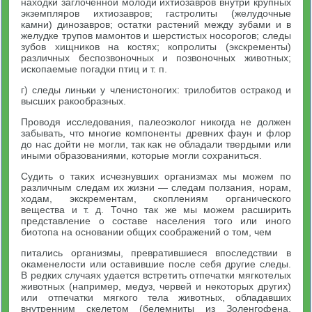
находки заглоченной молоди ихтиозавров внутри крупных
экземпляров ихтиозавров; гастролиты (желудочные
камни) динозавров; остатки растений между зубами и в
желудке трупов мамонтов и шерстистых носорогов; следы
зубов хищников на костях; копролиты (экскременты)
различных беспозвоночных и позвоночных животных;
ископаемые погадки птиц и т. п.
г) следы линьки у членистоногих: трилобитов остракод и
высших ракообразных.
Проводя исследования, палеоэколог никогда не должен
забывать, что многие компоненты древних фаун и флор
до нас дойти не могли, так как не обладали твердыми или
иными образованиями, которые могли сохраниться.
Судить о таких исчезнувших организмах мы можем по
различным следам их жизни — следам ползания, норам,
ходам, экскрементам, скоплениям органического
вещества и т. д. Точно так же мы можем расширить
представление о составе населения того или иного
биотопа на основании общих соображений о том, чем
питались организмы, превратившиеся впоследствии в
окаменелости или оставившие после себя другие следы.
В редких случаях удается встретить отпечатки мягкотелых
животных (например, медуз, червей и некоторых других)
или отпечатки мягкого тела животных, обладавших
внутренним скелетом (белемниты из Золенгофена,