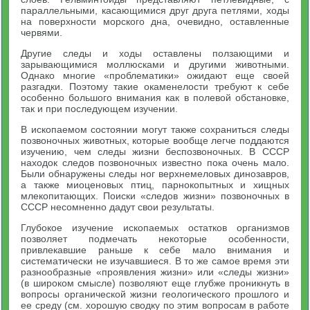
параллельными, касающимися друг друга петлями, ходы
на поверхности морского дна, очевидно, оставленные
червями.
Другие следы и ходы оставлены ползающими и
зарывающимися моллюсками и другими животными.
Однако многие «проблематики» ожидают еще своей
разгадки. Поэтому такие окаменелости требуют к себе
особенно большого внимания как в полевой обстановке,
так и при последующем изучении.
В ископаемом состоянии могут также сохраниться следы
позвоночных животных, которые вообще легче поддаются
изучению, чем следы жизни беспозвоночных. В СССР
находок следов позвоночных известно пока очень мало.
Были обнаружены следы ног верхнемеловых динозавров,
а также миоценовых птиц, парнокопытных и хищных
млекопитающих. Поиски «следов жизни» позвоночных в
СССР несомненно дадут свои результаты.
Глубокое изучение ископаемых остатков организмов
позволяет подмечать некоторые особенности,
привлекавшие раньше к себе мало внимания и
систематически не изучавшиеся. В то же самое время эти
разнообразные «проявления жизни» или «следы жизни»
(в широком смысле) позволяют еще глубже проникнуть в
вопросы органической жизни геологического прошлого и
ее среду (см. хорошую сводку по этим вопросам в работе