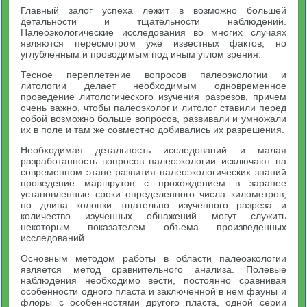
Главный залог успеха лежит в возможно большей
детальности и тщательности наблюдений.
Палеоэкологические исследования во многих случаях
являются пересмотром уже известных фактов, но
углубленным и проводимым под иным углом зрения.
Тесное переплетение вопросов палеоэкологии и
литологии делает необходимым одновременное
проведение литологического изучения разрезов, причем
очень важно, чтобы палеоэколог и литолог ставили перед
собой возможно больше вопросов, развивали и умножали
их в поле и там же совместно добивались их разрешения.
Необходимая детальность исследований и малая
разработанность вопросов палеоэкологии исключают на
современном этапе развития палеоэкологических знаний
проведение маршрутов с прохождением в заранее
установленные сроки определенного числа километров,
но длина колонки тщательно изученного разреза и
количество изученных обнажений могут служить
некоторым показателем объема произведенных
исследований.
Основным методом работы в области палеоэкологии
является метод сравнительного анализа. Полевые
наблюдения необходимо вести, постоянно сравнивая
особенности одного пласта и заключенной в нем фауны и
флоры с особенностями другого пласта, одной серии