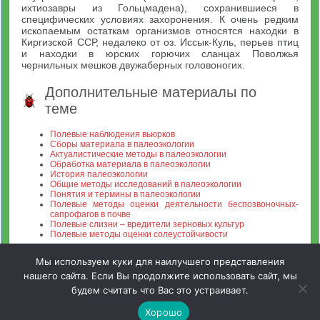
ихтиозавры из Гольцмадена), сохранившиеся в
специфических условиях захоронения. К очень редким
ископаемым остаткам организмов относятся находки в
Киргизской ССР, недалеко от оз. Иссык-Куль, перьев птиц
и находки в юрских горючих сланцах Поволжья
чернильных мешков двужаберных головоногих.
Дополнительные материалы по
теме
Полевые наблюдения вьюрков
Сборы материала в палеоэкологии
Актуалистические методы в палеоэкологии
Обработка материала в палеоэкологии
История палеоэкологии
Общие методы исследований в палеоэкологии
Понятия и термины в палеоэкологии
Полевые методы оценки деятельности беспозвоночных-
сапрофагов в почве
Полевые слизни – вредители зерновых культур
Полевые методы оценки солеустойчивости
Мы используем куки для наилучшего представления
нашего сайта. Если Вы продолжите использовать сайт, мы
будем считать что Вас это устраивает.
Зооинженерный факультет МСХА. Неофициальный сайт
Хорошо