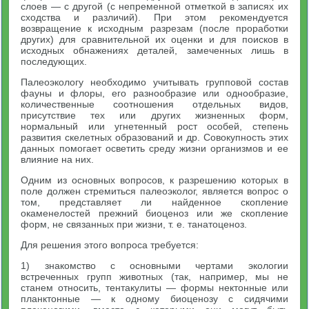
слоев — с другой (с непременной отметкой в записях их
сходства и различий). При этом рекомендуется
возвращение к исходным разрезам (после проработки
других) для сравнительной их оценки и для поисков в
исходных обнажениях деталей, замеченных лишь в
последующих.
Палеоэкологу необходимо учитывать групповой состав
фауны и флоры, его разнообразие или однообразие,
количественные соотношения отдельных видов,
присутствие тех или других жизненных форм,
нормальный или угнетенный рост особей, степень
развития скелетных образований и др. Совокупность этих
данных помогает осветить среду жизни организмов и ее
влияние на них.
Одним из основных вопросов, к разрешению которых в
поле должен стремиться палеоэколог, является вопрос о
том, представляет ли найденное скопление
окаменелостей прежний биоценоз или же скопление
форм, не связанных при жизни, т. е. танатоценоз.
Для решения этого вопроса требуется:
1) знакомство с основными чертами экологии
встреченных групп животных (так, например, мы не
станем относить, тентакулиты — формы нектонные или
планктонные — к одному биоценозу с сидячими