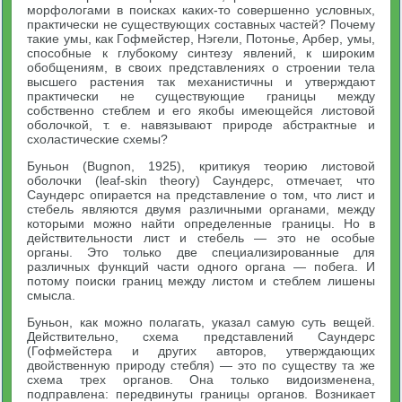
морфологами в поисках каких-то совершенно условных,
практически не существующих составных частей? Почему
такие умы, как Гофмейстер, Нэгели, Потонье, Арбер, умы,
способные к глубокому синтезу явлений, к широким
обобщениям, в своих представлениях о строении тела
высшего растения так механистичны и утверждают
практически не существующие границы между
собственно стеблем и его якобы имеющейся листовой
оболочкой, т. е. навязывают природе абстрактные и
схоластические схемы?
Буньон (Bugnon, 1925), критикуя теорию листовой
оболочки (leaf-skin theory) Саундерс, отмечает, что
Саундерс опирается на представление о том, что лист и
стебель являются двумя различными органами, между
которыми можно найти определенные границы. Но в
действительности лист и стебель — это не особые
органы. Это только две специализированные для
различных функций части одного органа — побега. И
потому поиски границ между листом и стеблем лишены
смысла.
Буньон, как можно полагать, указал самую суть вещей.
Действительно, схема представлений Саундерс
(Гофмейстера и других авторов, утверждающих
двойственную природу стебля) — это по существу та же
схема трех органов. Она только видоизменена,
подправлена: передвинуты границы органов. Возникает