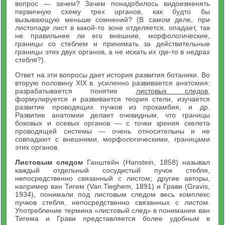
вопрос — зачем? Зачем понадобилось видоизменять
первичную схему трех органов, как будто бы
вызывающую меньше сомнений? (В самом деле, при
листопаде лист в какой-то зоне отделяется, опадает, так
не правильнее ли его внешние, морфологические,
границы со стеблем и принимать за действительные
границы этих двух органов, а не искать их где-то в недрах
стебля?).
Ответ на эти вопросы дает история развития ботаники. Во
вторую половину XIX в. усиленно развивается анатомия:
разрабатывается понятие
листовых следов
,
формулируется и развивается теория стели, изучается
развитие проводящих пучков из прокамбия, и др.
Развитие анатомии делает очевидным, что границы
боковых и осевых органов — с точки зрения скелета
проводящей системы — очень относительны и не
совпадают с внешними, морфологическими, границами
этих органов.
Листовым следом
Ганштейн (Hanstein, 1858) называл
каждый отдельный сосудистый пучок стебля,
непосредственно связанный с листом; другие авторы,
например ван Тигем (Van Tieghem, 1891) и Грави (Gravis,
1934), понимали под листовым следом весь комплекс
пучков стебля, непосредственно связанных с листом.
Употребление термина «листовый след» в понимании ван
Тигема и Грави представляется более удобным в