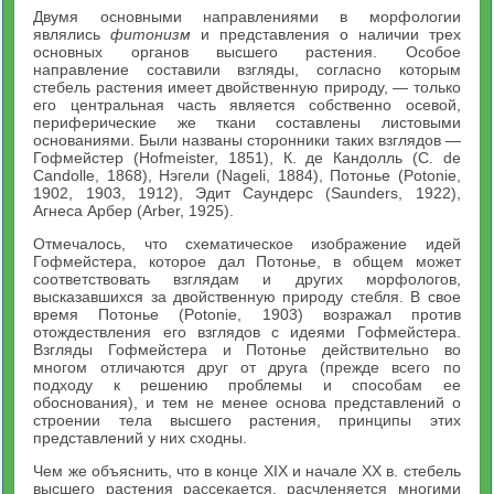
Двумя основными направлениями в морфологии
являлись
фитонизм
и представления о наличии трех
основных органов высшего растения. Особое
направление составили взгляды, согласно которым
стебель растения имеет двойственную природу, — только
его центральная часть является собственно осевой,
периферические же ткани составлены листовыми
основаниями. Были названы сторонники таких взглядов —
Гофмейстер (Hofmeister, 1851), К. де Кандолль (С. de
Candolle, 1868), Нэгели (Nageli, 1884), Потонье (Potonie,
1902, 1903, 1912), Эдит Саундерс (Saunders, 1922),
Агнеса Арбер (Arber, 1925).
Отмечалось, что схематическое изображение идей
Гофмейстера, которое дал Потонье, в общем может
соответствовать взглядам и других морфологов,
высказавшихся за двойственную природу стебля. В свое
время Потонье (Potonie, 1903) возражал против
отождествления его взглядов с идеями Гофмейстера.
Взгляды Гофмейстера и Потонье действительно во
многом отличаются друг от друга (прежде всего по
подходу к решению проблемы и способам ее
обоснования), и тем не менее основа представлений о
строении тела высшего растения, принципы этих
представлений у них сходны.
Чем же объяснить, что в конце XIX и начале XX в. стебель
высшего растения рассекается, расчленяется многими