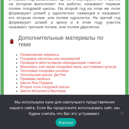
на котором выполняют эти работы, называют первым
полем плодовой школы. На второй год на этом же поле
формируют штамб у однолетних саженцев и называют
его вторым полем, или полем однолеток. На третий год
формируют штамб и крону и в этом году участок
называют третьим полем, или полем двухлеток.
Дополнительные материалы по
теме
Размножение абрикоса
Плодовая оболочка или перикарпий
Проведите вегетативную гибридизацию томатов
Монилиоз, или серая плодовая гниль, косточковых культур
Тополевая плодовая галлица
Уппсальская школа. Дю Рие
Прививка хвойных
Школа Яна Пуркине
Второе поле плодовой школы
Школа Иоганнеса Мюллера
Мы используем куки для наилучшего представления
нашего сайта. Если Вы продолжите использовать сайт, мы
будем считать что Вас это устраивает.
Зооинженерный факультет МСХА. Неофициальный сайт
Хорошо