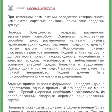
Тема:
Лесные культуры
При семенном размножении вследствие гетерозисности
изменяются сортовые признаки почти всех плодовых
культур.
Поэтому большинство плодовых размножают
вегетативным способом. Основным искусственным
способом такого размножения является прививка
(трансплантация) одного растения (подвоя) отдельной
частью другого (привоя). Компоненты прививки
оказывают взаимное влияние. Подвой влияет на рост и
долговечность привоя, скороплодность, урожайность и
качество плодов, устойчивость к неблагоприятным
условиям внешней среды, болезням и вредителям.
Однако один и тот же подвой разных сортов влияет на
привой неодинаково. Подвой должен быть
приспособленным к условиям выращивания.
Влияние привоя на рост и формирование подвоя изучено
недостаточно, однако правильный его подбор не менее
важен. Привой (черенки) необходимо заготавливать из
апробированных плодовых деревьев районированных
сортов.
Плодовые саженцы выращивают в школе в течение 3 лет.
В первый год высаживают дички и окулируют их. Участок,