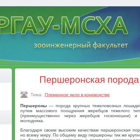
Першеронская порода
Тема:
Племенное дело в коневодстве
Першероны
— порода крупных тяжеловозных лошадей
путем массового поощрения жеребцов тяжелого тип
(преимущественно через жеребцов госконюшни) и
молодняка.
Благодаря своим высоким качествам першеронская по
но всему миру. По общему виду першероны тик же крупны