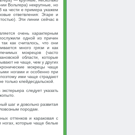
ьтера) — крупные, несколько
нии Вольтера) некрупные, но
 В ка чести е примера укажем
овые ответвления: Эгаре и
тостью). Эти линии сейчас в
является очень характерным
послужили одной из причин
так как считалось, что они
ливается много грязи и как
лечимых мокрецов (часто
вановской области, которые
ывают не чаще, чем у других
 хронические мокрецы чаще
ными ногами и особенно при
 поэтому ими чаще страдают
е только клейдесдальской.
 экстерьера следует указать
копыто.
ный шаг и довольно развитая
еловозным породам.
ных оттенков и караковая с
и ногах, которые чаще белые