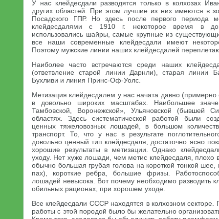
У нас клейдесдали разводятся только в колхозах Ива
других областей. При этом лучшие из них имеются в з
Посадского ГПР. Но здесь после первого периода 
клейдесдалями с 1910 г. некоторое время в до
использовались шайры, самые крупные из существующих
все наши современные клейдесдали имеют некотор
Поэтому мужские линии наших клейдесдалей переплетаю
Наиболее часто встречаются среди наших клейдесд
(ответвление старой линии Дарнли), старая линии Б
Бухливи и линия Принс-Оф-Уолс.
Метизация клейдесдалем у нас начата давно (примерно с
в довольно широких масштабах. Наибольшее знач
Тамбовской, Воронежской», Ульяновской (бывшей С
областях. Здесь систематической работой были со
ценных тяжеловозных лошадей, в большом количеств
транспорт. То, что у нас в результате поглотительно
довольно ценный тип клейдесдаля, достаточно ясно пока
хорошие результаты в метизации. Однако клейдесдал
уходу. Нет хуже лошади, чем метис клейдесдаля, плохо 
обычно большая грубая голова на короткой тонкой шее, 
пах), короткие ребра, большие фризы. Работоспосо
лошадей невысока. Вот почему необходимо разводить к
обильных рационах, при хорошем уходе.
Все клейдесдали СССР находятся в колхозном секторе.
работы с этой породой было бы желательно организовать