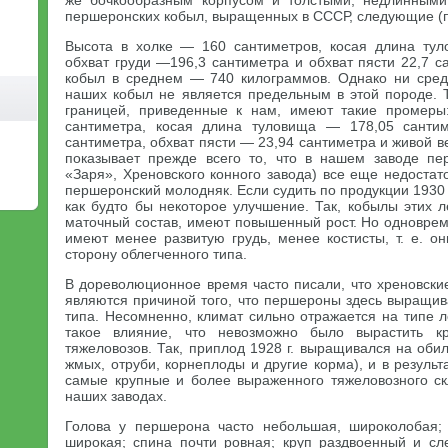
же бочкообразным корпусом и толстыми, недлинным
першеронских кобыл, выращенных в СССР, следующие (по
Высота в холке — 160 сантиметров, косая длина тул
обхват груди —196,3 сантиметра и обхват пясти 22,7 
кобыл в среднем — 740 килограммов. Однако ни сред
наших кобыл не является предельным в этой породе. Т
границей, приведенные к нам, имеют такие промеры
сантиметра, косая длина туловища — 178,05 санти
сантиметра, обхват пясти — 23,94 сантиметра и живой в
показывает прежде всего то, что в нашем заводе пе
«Заря», Хреновского конного завода) все еще недоста
першеронский молодняк. Если судить по продукции 1930 
как будто бы некоторое улучшение. Так, кобылы этих 
маточный состав, имеют повышенный рост. Но одноврем
имеют менее развитую грудь, менее костисты, т. е. о
сторону облегченного типа.
В дореволюционное время часто писали, что хреновски
являются причиной того, что першероны здесь выращив
типа. Несомненно, климат сильно отражается на типе 
такое влияние, что невозможно было вырастить к
тяжеловозов. Так, приплод 1928 г. выращивался на об
жмых, отруби, корнеплоды и другие корма), и в результ
самые крупные и более выраженного тяжеловозного с
наших заводах.
Голова у першерона часто небольшая, широколобая;
широкая; спина почти ровная; круп раздвоенный и сле