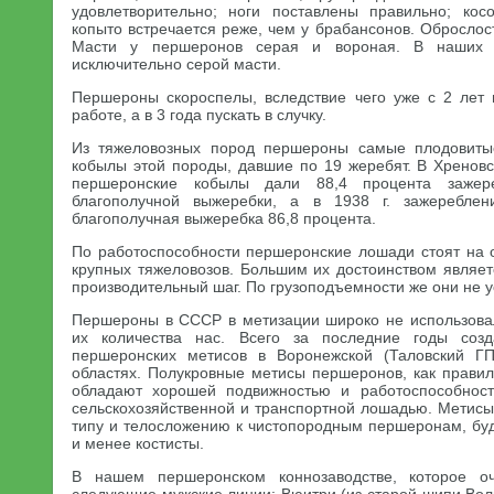
удовлетворительно; ноги поставлены правильно; кос
копыто встречается реже, чем у брабансонов. Обросло
Масти у першеронов серая и вороная. В наших 
исключительно серой масти.
Першероны скороспелы, вследствие чего уже с 2 лет 
работе, а в 3 года пускать в случку.
Из тяжеловозных пород першероны самые плодовитые
кобылы этой породы, давшие по 19 жеребят. В Хреновс
першеронские кобылы дали 88,4 процента зажер
благополучной выжеребки, а в 1938 г. зажеребле
благополучная выжеребка 86,8 процента.
По работоспособности першеронские лошади стоят на 
крупных тяжеловозов. Большим их достоинством являе
производительный шаг. По грузоподъемности же они не 
Першероны в СССР в метизации широко не использова
их количества нас. Всего за последние годы соз
першеронских метисов в Воронежской (Таловский ГП
областях. Полукровные метисы першеронов, как правил
обладают хорошей подвижностью и работоспособнос
сельскохозяйственной и транспортной лошадью. Метисы
типу и телосложению к чистопородным першеронам, буд
и менее костисты.
В нашем першеронском коннозаводстве, которое оч