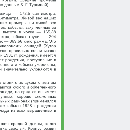
и ногами. Средние промеры
 данным 3. Г. Туркиной).
овища — 172,5 сантиметра,
сантиметра. Живой вес наших
ние промеры, ни живой вес
ак, кобылы, закупленные за
: высота в холке — 165,88
метра, обхват груди — 204
ес — 869,66 килограмма. Это
ршеронских лошадей (Хутор
точно правильно воспитывают
и 1931 гг. рождения, имеется
лет рождения, поступившие в
енно эти кобылы укорочены,
ни значительно уклоняются в
е степи с их сухим климатом
аются сухого и облегченного
лошади, но вряд ли он имеет
рупных, хорошо сложенных
ильных рационах (применялся
ате кобылы 1928 г. рождения
клада из всех выращенных в
 шея средней длины; холка
гка свислый. Корпус развит