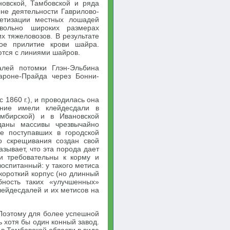
новской, Тамбовской и ряда
оне деятельности Гаврилово-
метизации местных лошадей
вольно широких размерах
 тяжеловозов. В результате
ое прилитие крови шайра.
тся с линиями шайров.
алей потомки Глэн-Эльбина
ароне-Прайда через Бонни-
 1860 г.), и проводилась она
ение имели клейдесдали в
имбирской) и в Ивановской
зданы массивы чрезвычайно
е поступавших в городской
го скрещивания создан свой
зывает, что эта порода дает
и требовательны к корму и
воспитанный: у такого метиса
короткий корпус (но длинный
бность таких «улучшенных»
лейдесдалей и их метисов на
 Поэтому для более успешной
 хотя бы один конный завод.