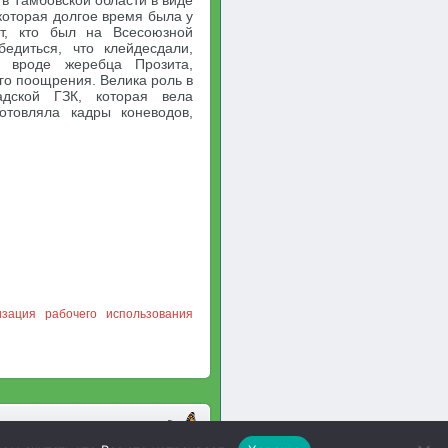
в Тамбовской области в виде
которая долгое время была у
от, кто был на Всесоюзной
бедиться, что клейдесдали,
, вроде жеребца Прозита,
го поощрения. Велика роль в
адской ГЗК, которая вела
отовляла кадры коневодов,
зация рабочего использования