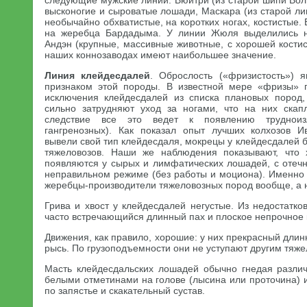
следующие мужские линии: Вюитри (из старой шипи Вол
высконогие и сыроватые лошади, Маскара (из старой ли
необычайно обхватистые, на коротких ногах, костистые.
на жеребца Бардадыма. У линии Жюля выделились н
Андэн (крупные, массивные животные, с хорошей костис
наших коннозаводах имеют наибольшее значение.
Линия клейдесдалей
. Оброслость («фризистость») 
признаком этой породы. В известной мере «фризы» 
исключения клейдесдалей из списка плановых пород, 
сильно затрудняют уход за ногами, что на них скап
следствие все это ведет к появлению трудноиз
гангренозных). Как показал опыт лучших колхозов И
вывели свой тип клейдесдаля, мокрецы у клейдесдалей б
тяжеловозов. Наши же наблюдения показывают, что
появляются у сырых и лимфатических лошадей, с отеч
неправильном режиме (без работы и моциона). Именно
жеребцы-производители тяжеловозных пород вообще, а н
Грива и хвост у клейдесдалей негустые. Из недостатков
часто встречающийся длинный пах и плоское непрочное 
Движения, как правило, хорошие: у них прекрасный длин
рысь. По грузоподъемности они не уступают другим тяж
Масть клейдесдальских лошадей обычно гнедая различ
белыми отметинами на голове (лысина или проточина) 
по запястье и скакательный сустав.