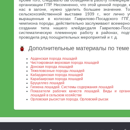
Кроме того, следовало бы объединить работу племферм 
организации ГПР. Несомненно, что этой ценной породе, 
нас в загоне, нужно уделить большее значение. Т
сельскохозяйственной выставке 1939 г., мог лично у
выращенные в колхозах Гаврилово-Посадского ГПГ
чемпиона породы, действительно заслуживают всемерно
создании типа нашего клейдесдаля Гаврилово-Пос
систематическую племенную работу в районах, подг
проводила ряд поощрительных мероприятий и т. д.
Дополнительные материалы по теме
Арденская порода лошадей
Чистокровная верховая порода лошадей
Донская порода лошадей
Тяжеловозные породы лошадей
Кабардинская порода лошадей
Карабаирская порода лошадей
Бруцеллез лошадей
Гигиена лошадей. Системы содержания лошадей
Показатели рабочих качеств лошадей. Виды и органи
лошадей в сельском хозяйстве
Орловская рысистая порода. Орловский рысак
МСХА. Неофициальный сайт