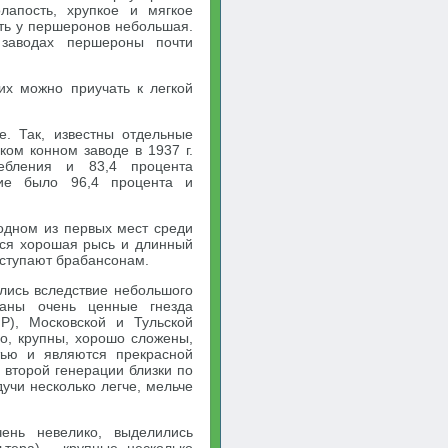
олапость, хрупкое и мягкое
сть у першеронов небольшая.
заводах першероны почти
их можно приучать к легкой
. Так, известны отдельные
ком конном заводе в 1937 г.
ебления и 83,4 процента
ние было 96,4 процента и
одном из первых мест среди
тся хорошая рысь и длинный
уступают брабансонам.
лись вследствие небольшого
даны очень ценные гнезда
Р), Московской и Тульской
о, крупны, хорошо сложены,
тью и являются прекрасной
 второй генерации близки по
учи несколько легче, мельче
ень невелико, выделились