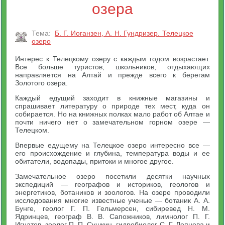
озера
Тема:
Б. Г. Иоганзен, А. Н. Гундризер. Телецкое
озеро
Интерес к Телецкому озеру с каждым годом возрастает.
Все больше туристов, школьников, отдыхающих
направляется на Алтай и прежде всего к берегам
Золотого озера.
Каждый едущий заходит в книжные магазины и
спрашивает литературу о природе тех мест, куда он
собирается. Но на книжных полках мало работ об Алтае и
почти ничего нет о замечательном горном озере —
Телецком.
Впервые едущему на Телецкое озеро интересно все —
его происхождение и глубина, температура воды и ее
обитатели, водопады, притоки и многое другое.
Замечательное озеро посетили десятки научных
экспедиций — географов и историков, геологов и
энергетиков, ботаников и зоологов. На озере проводили
исследования многие известные ученые — ботаник А. А.
Бунге, геолог Г. П. Гельмерсен, сибиревед Н. М.
Ядринцев, географ В. В. Сапожников, лимнолог П. Г.
Игнатов, зоолог П. П. Сушкин, гидробиолог С. Г. Лепнева и