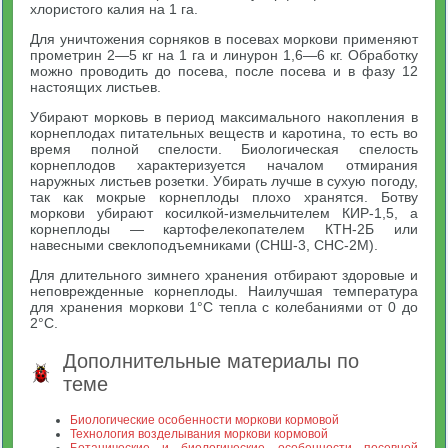
хлористого калия на 1 га.
Для уничтожения сорняков в посевах моркови применяют
прометрин 2—5 кг на 1 га и линурон 1,6—6 кг. Обработку
можно проводить до посева, после посева и в фазу 12
настоящих листьев.
Убирают морковь в период максимального накопления в
корнеплодах питательных веществ и каротина, то есть во
время полной спелости. Биологическая спелость
корнеплодов характеризуется началом отмирания
наружных листьев розетки. Убирать лучше в сухую погоду,
так как мокрые корнеплоды плохо хранятся. Ботву
моркови убирают косилкой-измельчителем КИР-1,5, а
корнеплоды — картофелекопателем КТН-2Б или
навесными свеклоподъемниками (СНШ-3, СНС-2М).
Для длительного зимнего хранения отбирают здоровые и
неповрежденные корнеплоды. Наилучшая температура
для хранения моркови 1°С тепла с колебаниями от 0 до
2°С.
Дополнительные материалы по
теме
Биологические особенности моркови кормовой
Технология возделывания моркови кормовой