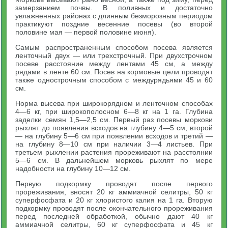
замерзанием почвы. В поливных и достаточно
увлажненных районах с длинным безморозным периодом
практикуют поздние весенние посевы (во второй
половине мая — первой половине июня).
Самым распространенным способом посева является
ленточный двух — или трехстрочный. При двухстрочном
посеве расстояние между лентами 45 см, а между
рядами в ленте 60 см. Посев на кормовые цели проводят
также однострочным способом с междурядьями 45 и 60
см.
Норма высева при широкорядном и ленточном способах
4—6 кг, при широкополосном 6—8 кг на 1 га. Глубина
заделки семян 1,5—2,5 см. Первый раз посевы моркови
рыхлят до появления всходов на глубину 4—5 см, второй
— на глубину 5—6 см при появлении всходов и третий —
на глубину 8—10 см при наличии 3—4 листьев. При
третьем рыхлении растения прореживают на расстоянии
5—6 см. В дальнейшем морковь рыхлят по мере
надобности на глубину 10—12 см.
Первую подкормку проводят после первого
прореживания, вносят 20 кг аммиачной селитры, 50 кг
суперфосфата и 20 кг хлористого калия на 1 га. Вторую
подкормку проводят после окончательного прореживания
перед последней обработкой, обычно дают 40 кг
аммиачной селитры, 60 кг суперфосфата и 45 кг