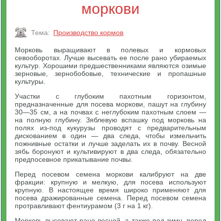
моркови
Тема:
Производство кормов
Морковь выращивают в полевых и кормовых
севооборотах. Лучше высевать ее после рано убираемых
культур. Хорошими предшественниками являются озимые
зерновые, зернобобовые, технические и пропашные
культуры.
Участки с глубоким пахотным горизонтом,
предназначенные для посева моркови, пашут на глубину
30—35 см, а на почвах с неглубоким пахотным слоем —
на полную глубину. Зяблевую вспашку под морковь на
полях из-под кукурузы проводят с предварительным
дискованием в один — два следа, чтобы измельчить
пожнивные остатки и лучше заделать их в почву. Весной
зябь боронуют и культивируют в два следа, обязательно
предпосевное прикатывание почвы.
Перед посевом семена моркови калибруют на две
фракции: крупную и мелкую, для посева используют
крупную. В настоящее время широко применяют для
посева дражированные семена. Перед посевом семена
протравливают фентиурамом (3 г на 1 кг).
Морковь высевают рано весной, а также под зиму, перед