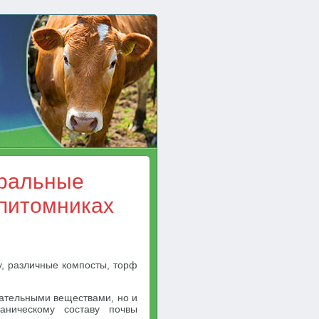
еральные
 питомниках
у, различные компосты, торф
тательными веществами, но и
аническому составу почвы