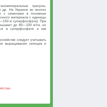
аноминеральные гранулы,
 др. На Украине во многих
те с семенами в посевные
дочного материала с единицы
0—150 кг суперфосфата). При
ьшают до 80—100 кг/га, но
йся в суперфосфате и как
хозяйстве следует учитывать
сти выращивания сеянцев и
яйствах