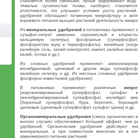
становятся более связными, лучше задерживают воду
тяжелые суглинистые почвы, наоборот, становят
уплотняются, что улучшает условия роста растений.
удобрения обогащают почвенную микрофлору и акти
корневого питания высших растений деятельность микро
Из
минеральных удобрений
в питомниках применяют а
сульфат-нитрат аммония, сернокислый и хлорист
кальциевую селитры), фосфорные (суперфосфат,
фосфористую муку и термофосфаты), калийные (хлори
калийную соль, калий-электролит, каинит, калийно-магн
калий, поташ и др.).
Из сложных удобрений применяют аммонизирован
молибденовый, цинковый и другие виды суперфосфа
калийную селитру и др. Из местных сложных удобрений
фосфорно-известковое удобрение).
В питомниках применяют различные
микро
(марганизированный суперфосфат, сульфат м
(молибденизированный суперфосфат, молибдат ам
(боратный суперфосфат, бура, борогипс, борокарб
цинковые (цинковый суперфосфат, сульфат цинка) и др.
Органоминеральные удобрения
(смесь органических 
многих случаях обеспечивают больший эффект, чем р
удобрений. Органические удобрения действуют зн
минеральные, а при совместном внесении их в поч
равномерного питания растений.