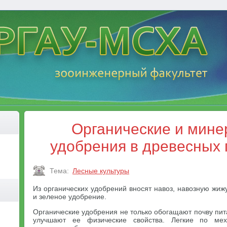
Органические и мин
удобрения в древесных
Тема:
Лесные культуры
Из органических удобрений вносят навоз, навозную жиж
и зеленое удобрение.
Органические удобрения не только обогащают почву пи
улучшают ее физические свойства. Легкие по мех