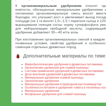
К
органоминеральным удобрениям
относят орг
компосты, обогащенные минеральными удобрениями и
питомниках органоминеральную смесь вносят вмес
бороздки, что улучшает рост и увеличивает выход поса
площади (на 1 га вносят 1,0—1,5 т перегноя-сыпца и 12
выращивании сеянцев сосны норму суперфосфата умен
для нейтрализации свободной кислоты, содержаще
удобрение добавляют 30—40 кг/га золы.
При изготовлении органоминеральных смесей в каждом 
почвенные условия, свойства удобрений и особенно
саженцев отдельных древесных пород.
Дополнительные материалы по теме
Микробиологические удобрения в древесных питомниках
Органические удобрения для озимой пшеницы
Система применения удобрений в древесных питомниках
Дозы внесения удобрений в древесных питомниках
Минеральные удобрения озимой пшеницы
Органические удобрения
Минеральные удобрения в природном растениеводстве
Особенности питания и удобрения томата в тепличных хоз
Минеральные удобрения
Фосфорные удобрения для озимой пшеницы