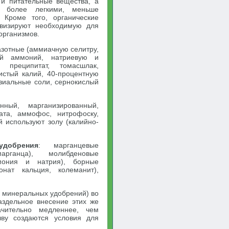
 и питательные вещества, а
ся более легкими, меньше
 Кроме того, органические
визируют необходимую для
организмов.
зотные (аммиачную селитру,
ый аммоний, натриевую и
 преципитат, томасшлак,
стый калий, 40-процентную
езиальные соли, сернокислый
ный, марганизированный,
та, аммофос, нитрофоску,
 используют золу (калийно-
удобрения
: марганцевые
арганца), молибденовые
мония и натрия), борные
онат кальция, колеманит),
и минеральных удобрений) во
аздельное внесение этих же
ачительно медленнее, чем
ву создаются условия для