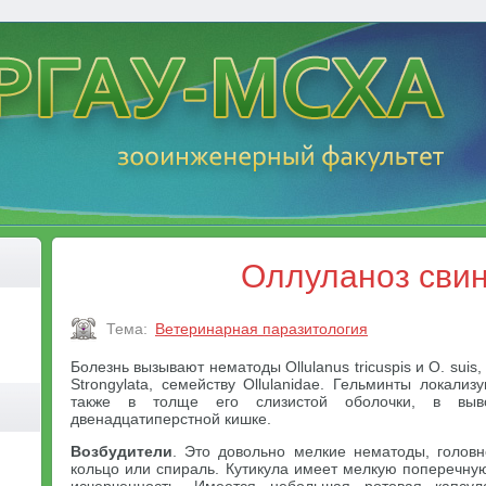
Оллуланоз сви
Тема:
Ветеринарная паразитология
Болезнь вызывают нематоды Ollulanus tricuspis и О. sui
Strongylata, семейству Ollulanidae. Гельминты локализ
также в толще его слизистой оболочки, в выв
двенадцатиперстной кишке.
Возбудители
. Это довольно мелкие нематоды, головн
кольцо или спираль. Кутикула имеет мелкую поперечн