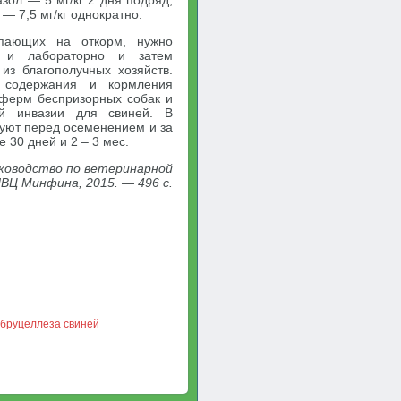
азол — 5 мг/кг 2 дня подряд;
— 7,5 мг/кг однократно.
упающих на откорм, нужно
и и лабораторно и затем
 из благополучных хозяйств.
л содержания и кормления
 ферм беспризорных собак и
ей инвазии для свиней. В
руют перед осеменением и за
 30 дней и 2 – 3 мес.
Руководство по ветеринарной
ВЦ Минфина, 2015. — 496 с.
 бруцеллеза свиней