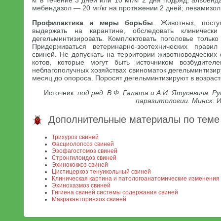
кг в течение 3 дней или 10 мг/кг 2 дня подряд; альбенд
мебендазол — 20 мг/кг на протяжении 2 дней; левамизол 
Профилактика и меры борьбы
. Животных, пост
выдержать на карантине, обследовать клиническ
дегельминтизировать. Комплектовать поголовье только
Придерживаться ветеринарно-зоотехнических прави
свиней. Не допускать на территории животноводческих
котов, которые могут быть источником возбудител
неблагополучных хозяйствах свиноматок дегельминтизи
месяц до опороса. Поросят дегельминтизируют в возрасте
Источник:
под ред. В.Ф. Галата и А.И. Ятусевича. 
паразитологии. Минск: И
Дополнительные материалы по теме
Трихуроз свиней
Фасциолопсоз свиней
Эзофагостомоз свиней
Стронгилоидоз свиней
Эхинококкоз свиней
Цистицеркоз тенуикольный свиней
Клиническая картина и патологоанатомические изменения
Эхинохазмоз свиней
Гигиена свиней системы содержания свиней
Макраканторинхоз свиней