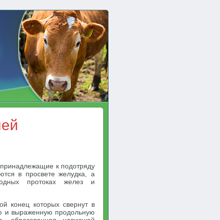
ней
s, принадлежащие к подотряду
уются в просвете желудка, а
одных протоках желез и
ой конец которых свернут в
ую и выраженную продольную