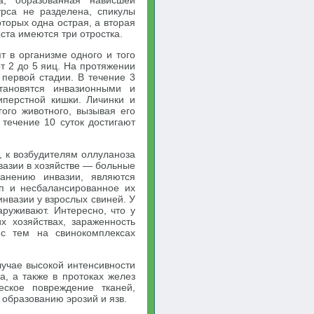
а, образованная нависшей
урса не разделена, спикулы
оторых одна острая, а вторая
ста имеются три отростка.
т в организме одного и того
т 2 до 5 яиц. На протяжении
 первой стадии. В течение 3
тановятся инвазионными и
иперстной кишки. Личинки и
ого животного, вызывая его
течение 10 суток достигают
, к возбудителям оллуланоза
вазии в хозяйстве — больные
ранению инвазии, являются
пп и несбалансированное их
нвазии у взрослых свиней. У
аруживают. Интересно, что у
 хозяйствах, зараженность
 с тем на свинокомплексах
лучае высокой интенсивности
а, а также в протоках желез
еское повреждение тканей,
 образованию эрозий и язв.