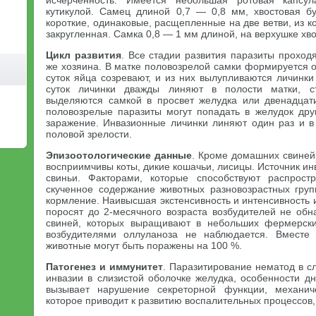
исчерченность. Имеется небольшая ротовая капсул
кутикулой. Самец длиной 0,7 — 0,8 мм, хвостовая б
короткие, одинаковые, расщепленные на две ветви, из к
закругленная. Самка 0,8 — 1 мм длиной, на верхушке хво
Цикл развития
. Все стадии развития паразиты проходя
же хозяина. В матке половозрелой самки формируется о
суток яйца созревают, и из них вылупливаются личинки
суток личинки дважды линяют в полости матки, с
выделяются самкой в просвет желудка или двенадцат
половозрелые паразиты могут попадать в желудок друг
заражение. Инвазионные личинки линяют один раз и в 
половой зрелости.
Эпизоотологические данные
. Кроме домашних свиней
восприимчивы коты, дикие кошачьи, лисицы. Источник ин
свиньи. Факторами, которые способствуют распрост
скученное содержание животных разновозрастных гру
кормление. Наивысшая экстенсивность и интенсивность и
поросят до 2-месячного возраста возбудителей не обн
свиней, которых выращивают в небольших фермерских
возбудителями оллуланоза не наблюдается. Вместе
животные могут быть поражены на 100 %.
Патогенез и иммунитет
. Паразитирование нематод в с
инвазии в слизистой оболочке желудка, особенности дн
вызывает нарушение секреторной функции, механич
которое приводит к развитию воспалительных процессов,