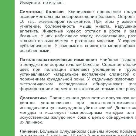
Иммунитет не изучен.
Симптомы болезни
. Клиническое проявление оллу
экспериментальном воспроизведении болезни. Острое 
16 тыс. экземпляров гельминтов. При этом у животн
угнетение, болезненность мышц живота, нарушен
аппетита. Животные худеют, отстают в росте и раз
бледные. У них наблюдают зевоту, слюнотечение, рвот
гельминтов выделяется с рвотными массами. У взрос
субклиническое. У свиноматок снижается молокообраз
ослабленными.
Патологоанатомические изменения
. Наиболее выраж
в желудке при остром течении болезни. Серозная оболо
цвет, при пальпации отмечают утолщение и грубо
устанавливают катаральное воспаление слизистой 
поражением фундальной зоны. У отдельных животных 
гистологическом исследовании обнаруживают гип
формированием на месте локализации гельминтов грану
Диагностика
. Прижизненная диагностика оллуланоза н
диагноз устанавливают при патологоанатомичес
исследовании туш вынужденно убитых свиней. Делают со
желудка и исследуют компрессорным методом или
искусственном желудочном соке с целью обнаружения 
их личинок.
Лечение
. Больным оллуланозом свиньям можно применя