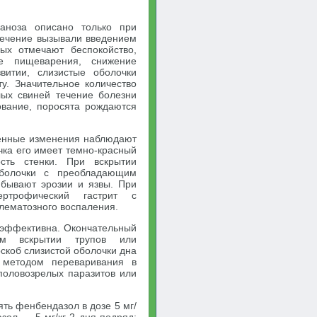
ланоза описано только при
течение вызывали введением
ых отмечают беспокойство,
ие пищеварения, снижение
витии, слизистые оболочки
у. Значительное количество
лых свиней течение болезни
ование, поросята рождаются
енные изменения наблюдают
чка его имеет темно-красный
сть стенки. При вскрытии
оболочки с преобладающим
бывают эрозии и язвы. При
ертрофический гастрит с
лематозного воспаления.
еэффективна. Окончательный
ком вскрытии трупов или
скоб слизистой оболочки дна
 методом переваривания в
половозрелых паразитов или
ть фенбендазол в дозе 5 мг/