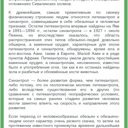
отложениях Сиваликских холмов.
К древнейшим, самым примитивным по своему
физическому строению людям относятся питекантроп и
синантроп, совмещавшие в себе обезьяньи и человечьи
признаки. Остатки питекантропа впервые найдены на Яве
в 1891—1894 гг., остатки синантропа — в 1927 г. около
Пекина, но впоследствии оказалось, что область
распространения этих типов обезьяно-людей довольно
обширна, а каменные орудия, характерные для эпохи
питекантропа и синантропа, обнаружены, кроме юга и
юго-востока Азии, также в Европе, Малой Азии и в ряде
пунктов Африки. Питекантропы умели делать простейшие
каменные орудия, а синантропам, несомненно, известно
было и употребление огня, так как в их останках найдены
зола и разбитые и обожжённые кости животных.
Синантроп — более развитая форма, чем питекантроп,
либо потому, что он геологически моложе питекантропа,
либо вследствие существования его в других (по
сравнению с питекантропом) географических условиях,
которые на самых ранних стадиях развития человека
могли заметно влиять на скорость и направление этого
развития.
Если переход от человекообразных обезьян к обезьяно-
людям носил характер очень резкого скачка, то затем на
протяжении известного промежутка времени дальнейшая