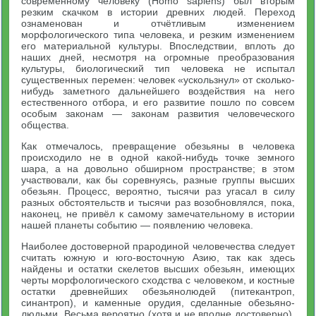
современному человеку (Homo sapiens) был вторым
резким скачком в истории древних людей. Переход
ознаменован и отчётливым изменением
морфологического типа человека, и резким изменением
его материальной культуры. Впоследствии, вплоть до
наших дней, несмотря на огромные преобразования
культуры, биологический тип человека не испытал
существенных перемен: человек «ускользнул» от сколько-
нибудь заметного дальнейшего воздействия на него
естественного отбора, и его развитие пошло по совсем
особым законам — законам развития человеческого
общества.
Как отмечалось, превращение обезьяны в человека
происходило не в одной какой-нибудь точке земного
шара, а на довольно обширном пространстве; в этом
участвовали, как бы соревнуясь, разные группы высших
обезьян. Процесс, вероятно, тысячи раз угасал в силу
разных обстоятельств и тысячи раз возобновлялся, пока,
наконец, не привёл к самому замечательному в истории
нашей планеты событию — появлению человека.
Наиболее достоверной прародиной человечества следует
считать южную и юго-восточную Азию, так как здесь
найдены и остатки скелетов высших обезьян, имеющих
черты морфологического сходства с человеком, и костные
остатки древнейших обезьянолюдей (питекантроп,
синантроп), и каменные орудия, сделанные обезьяно-
людьми. Весьма вероятно (хотя и не вполне достоверно),