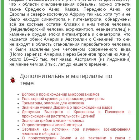
что к области очеловечивания обезьяны можно отнести
также Среднюю Азию, Кавказ, Переднюю Азию, юг
Европы и северо-восточную Африку так как, хотя тут и не
было находок синантропа и питекантропа, обнаружены
всё же костные остатки близких к ним типов человека
(гейдельбергский человек, африкантроп, неандерталец) и
каменные орудия эпохи питекантропа и синантропа. Что
касается обеих Америк и Австралии с Океанией, то они
не входят в область становления первобытного человека
и были заселены уже человеком современного вида
(Homo sapiens): Америка (через Берингов пролив из Азии)
около 10—25 тыс. лет назад, Австралия (из Индонезии)
не менее чем за 9 тыс. лет до нашего времени.
Дополнительные материалы по
теме
Вопрос о происхождении микроорганизмов
Роль сорной сурепицы в происхождении репы
Трематоды, опасные для человека
Значение учения Дарвина о происхождении видов
Дискуссия Высоцкого с Красновым и Пачосским о
происхождении растительности Ергеней
Значение грибов в жизни человека
О происхождении живой материи
Этология как источник при изучении возникновения
человека и общества
О происхождении Земли и ее тектоники в связи с