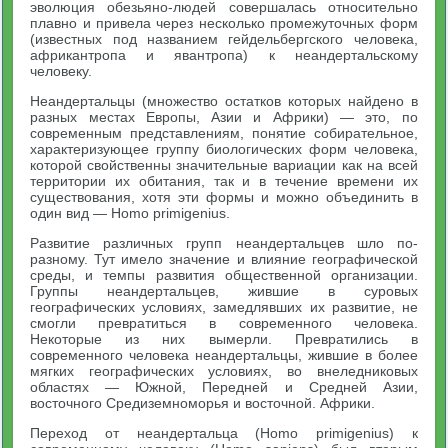
эволюция обезьяно-людей совершалась относительно
плавно и привела через несколько промежуточных форм
(известных под названием гейдельбергского человека,
африкантропа и явантропа) к неандертальскому
человеку.
Неандертальцы (множество остатков которых найдено в
разных местах Европы, Азии и Африки) — это, по
современным представлениям, понятие собирательное,
характеризующее группу биологических форм человека,
которой свойственны значительные вариации как на всей
территории их обитания, так и в течение времени их
существования, хотя эти формы и можно объединить в
один вид — Homo primigenius.
Развитие различных групп неандертальцев шло по-
разному. Тут имело значение и влияние географической
среды, и темпы развития общественной организации.
Группы неандертальцев, жившие в суровых
географических условиях, замедлявших их развитие, не
смогли превратиться в современного человека.
Некоторые из них вымерли. Превратились в
современного человека неандертальцы, жившие в более
мягких географических условиях, во внеледниковых
областях — Южной, Передней и Средней Азии,
восточного Средиземноморья и восточной. Африки.
Переход от неандертальца (Homo primigenius) к