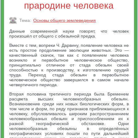
прародине человека
Тема:
Основы общего землеведения
Данные современной науки говорят, что человек
произошёл от общего с обезьяной предка.
Вместе с тем, вопреки Ч. Дарвину, появление человека не
есть простое продолжение эволюции животных. Это —
качественный скачок, так как с появлением человека
возникло и первобытное человеческое общество,
принципиально отличное от стада обезьян своей
способностью к производству, к изготовлению орудий
труда. Переход стада обезьян в первобытное
человеческое общество завершился в самом начале
четвертичного периода.
Вторая половина третичного периода была Бременем
расцвета высших человекообразных обезьян.
Возникновение среди них новых биологических форм, в
том числе и форм, по ряду признаков приближающихся к
человеку, обусловливалось широким распространением
человекообразных обезьян и приспособлением их к
разной географической обстановке. Одни
человекообразные обезьяны в определённых
географических условиях пошли по пути дальнейшей