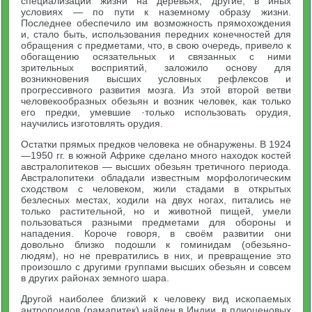
специализации жизни на деревьях, другие, в иных
условиях — по пути к наземному образу жизни.
Последнее обеспечило им возможность прямохождения
и, стало быть, использования передних конечностей для
обращения с предметами, что, в свою очередь, привело к
обогащению осязательных и связанных с ними
зрительных восприятий, заложило основу для
возникновения высших условных рефлексов и
прогрессивного развития мозга. Из этой второй ветви
человекообразных обезьян и возник человек, как только
его предки, умевшие ·только использовать орудия,
научились изготовлять орудия.
Остатки прямых предков человека не обнаружены. В 1924
—1950 гг. в южной Африке сделано много находок костей
австралопитеков — высших обезьян третичного периода.
Австралопитеки обладали известным морфологическим
сходством с человеком, жили стадами в открытых
безлесных местах, ходили на двух ногах, питались не
только растительной, но и животной пищей, умели
пользоваться разными предметами для обороны и
нападения. Короче говоря, в своём развитии они
довольно близко подошли к гоминидам (обезьяно-
людям), но не превратились в них, и превращение это
произошло с другими группами высших обезьян и совсем
в других районах земного шара.
Другой наиболее близкий к человеку вид ископаемых
антропоидов (рамапитек) найден в Индии, в плиоценовых