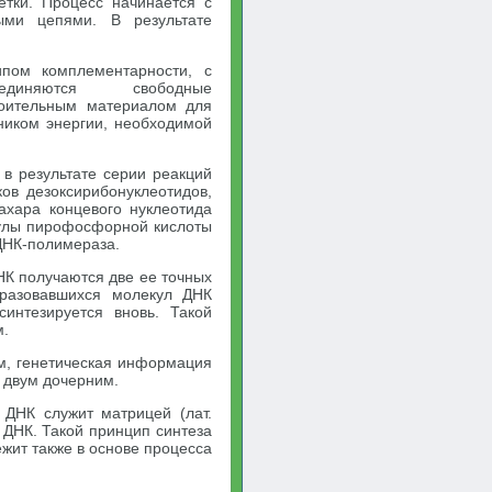
етки. Процесс начинается с
ыми цепями. В результате
ипом комплементарности, с
иняются свободные
роительным материалом для
ником энергии, необходимой
в результате серии реакций
ов дезоксирибонуклеотидов,
ахара концевого нуклеотида
кулы пирофосфорной кислоты
ДНК-полимераза.
НК получаются две ее точных
бразовавшихся молекул ДНК
интезируется вновь. Такой
м.
ом, генетическая информация
к двум дочерним.
 ДНК служит матрицей (лат.
 ДНК. Такой принцип синтеза
жит также в основе процесса