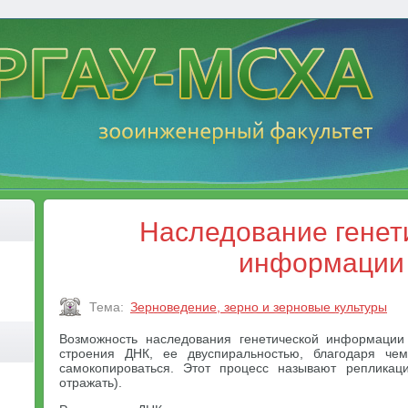
Наследование генет
информации
Тема:
Зерноведение, зерно и зерновые культуры
Возможность наследования генетической информации
строения ДНК, ее двуспиральностью, благодаря че
самокопироваться. Этот процесс называют репликаци
отражать).