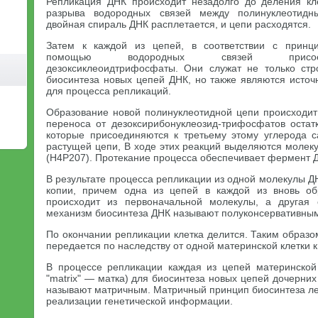
Репликация ДНК происходит незадолго до деления кл
разрыва водородных связей между полинуклеотидн
двойная спираль ДНК расплетается, и цепи расходятся.
Затем к каждой из цепей, в соответствии с принц
помощью водородных связей присоед
дезоксиклеоидтрифосфаты. Они служат не только ст
биосинтеза новых цепей ДНК, но также являются источ
для процесса репликаций.
Образование новой полинуклеотидной цепи происходит 
переноса от дезоксирибонуклеозид-трифосфатов остатк
которые присоединяются к третьему этому углерода с
растущей цепи, В ходе этих реакций выделяются моле
(Н4Р207). Протекание процесса обеспечивает фермент 
В результате процесса репликации из одной молекулы Д
копии, причем одна из цепей в каждой из вновь о
происходит из первоначальной молекулы, а другая с
механизм биосинтеза ДНК называют полуконсервативны
По окончании репликации клетка делится. Таким образ
передается по наследству от одной материнской клетки 
В процессе репликации каждая из цепей материнской
"matrix" — матка) для биосинтеза новых цепей дочерних
называют матричным. Матричный принцип биосинтеза ле
реализации генетической информации.