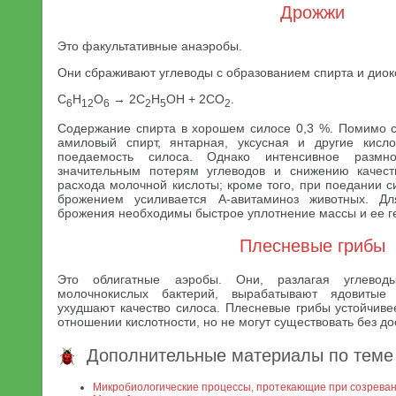
Дрожжи
Это факультативные анаэробы.
Они сбраживают углеводы с образованием спирта и диок
С
Н
O
→ 2С
Н
ОН + 2СO
.
6
12
6
2
5
2
Содержание спирта в хорошем силосе 0,3 %. Помимо с
амиловый спирт, янтарная, уксусная и другие кисл
поедаемость силоса. Однако интенсивное разм
значительным потерям углеводов и снижению качеств
расхода молочной кислоты; кроме того, при поедании 
брожением усиливается А-авитаминоз животных. Дл
брожения необходимы быстрое уплотнение массы и ее г
Плесневые грибы
Это облигатные аэробы. Они, разлагая углеводы
молочнокислых бактерий, вырабатывают ядовитые
ухудшают качество силоса. Плесневые грибы устойчиве
отношении кислотности, но не могут существовать без до
Дополнительные материалы по теме
Микробиологические процессы, протекающие при созрева