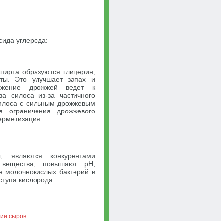
сида углерода:
пирта образуются глицерин,
оты. Это улучшает запах и
ножение дрожжей ведет к
а силоса из-за частичного
силоса с сильным дрожжевым
я ограничения дрожжевого
ерметизация.
, являются конкурентами
 вещества, повышают pH,
е молочнокислых бактерий в
ступа кислорода.
нии сыров