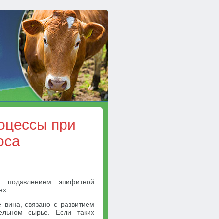
оцессы при
оса
и подавлением эпифитной
ях.
 вина, связано с развитием
ельном сырье. Если таких