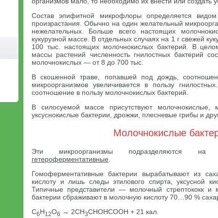
организмов мало, то необходимо их внести или создать 
Состав эпифитной микрофлоры определяется видом
произрастания. Обычно на один желательный микроорга
нежелательных. Больше всего настоящих молочноки
кукурузной массе. В отдельных случаях на 1 г свежей ку
100 тыс. настоящих молочнокислых бактерий. В цело
массы растений численность гнилостных бактерий со
молочнокислых — от 8 до 700 тыс.
В скошенной траве, попавшей под дождь, соотноше
микроорганизмов увеличивается в пользу гнилостных
соотношение в пользу молочнокислых бактерий.
В силосуемой массе присутствуют молочнокислые, м
уксуснокислые бактерии, дрожжи, плесневые грибы и др
Молочнокислые бакте
Эти микроорганизмы подразделяются н
гетероферментативные
.
Гомоферментативные бактерии вырабатывают из сах
кислоту и лишь следы этилового спирта, уксусной ки
Типичные представители — молочный стрептококк и м
бактерии сбраживают в молочную кислоту 70…90 % саха
С
Н
O
→ 2СН
СНОНСООН + 21 кал.
6
12
6
3