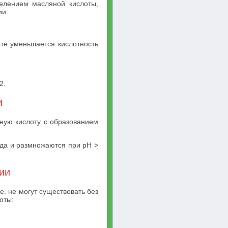
елением масляной кислоты,
ии:
ате уменьшается кислотность
2.
и
чную кислоту с образованием
ода и размножаются при pH >
ии
е. не могут существовать без
оты: