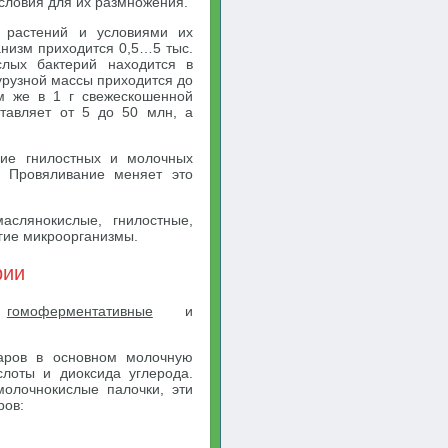
условия для их размножения.
 растений и условиями их
низм приходится 0,5…5 тыс.
слых бактерий находится в
курузной массы приходится до
м же в 1 г свежескошенной
ставляет от 5 до 50 млн, а
ние гнилостных и молочных
. Провяливание меняет это
аслянокислые, гнилостные,
угие микроорганизмы.
рии
а
гомоферментативные
и
аров в основном молочную
слоты и диоксида углерода.
олочнокислые палочки, эти
ров: