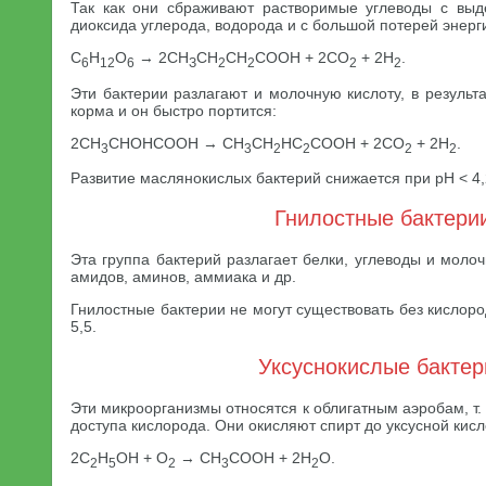
Так как они сбраживают растворимые углеводы с выд
диоксида углерода, водорода и с большой потерей энерг
С
Н
O
→ 2СН
СН
СН
СООН + 2СO
+ 2Н
.
6
12
6
З
2
2
2
2
Эти бактерии разлагают и молочную кислоту, в результ
корма и он быстро портится:
2СН
СНОНСООН → СН
СН
НС
СООН + 2СO
+ 2Н
.
3
3
2
2
2
2
Развитие маслянокислых бактерий снижается при pH < 4,
Гнилостные бактери
Эта группа бактерий разлагает белки, углеводы и моло
амидов, аминов, аммиака и др.
Гнилостные бактерии не могут существовать без кислор
5,5.
Уксуснокислые бактер
Эти микроорганизмы относятся к облигатным аэробам, т. 
доступа кислорода. Они окисляют спирт до уксусной кисл
2С
Н
ОН + O
→ СН
СООН + 2Н
O.
2
5
2
3
2