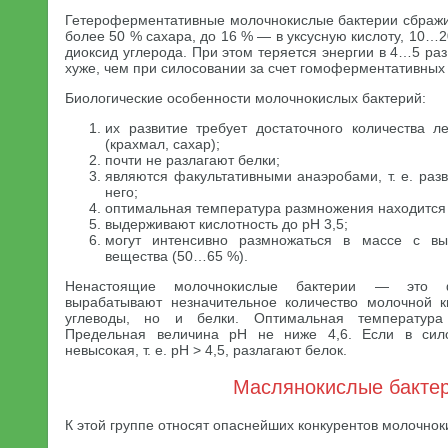
Гетероферментативные молочнокислые бактерии сбражи
более 50 % сахара, до 16 % — в уксусную кислоту, 10…2
диоксид углерода. При этом теряется энергии в 4…5 раз
хуже, чем при силосовании за счет гомоферментативных
Биологические особенности молочнокислых бактерий:
их развитие требует достаточного количества л
(крахмал, сахар);
почти не разлагают белки;
являются факультативными анаэробами, т. е. раз
него;
оптимальная температура размножения находится
выдерживают кислотность до pH 3,5;
могут интенсивно размножаться в массе с вы
вещества (50…65 %).
Ненастоящие молочнокислые бактерии — это фа
вырабатывают незначительное количество молочной к
углеводы, но и белки. Оптимальная температур
Предельная величина pH не ниже 4,6. Если в сило
невысокая, т. е. pH > 4,5, разлагают белок.
Маслянокислые бакте
К этой группе относят опаснейших конкурентов молочнок