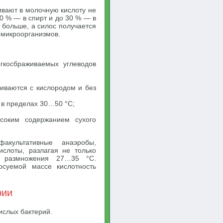
вают в молочную кислоту не
0 % — в спирт и до 30 % — в
 больше, а силос получается
 микроорганизмов.
егкосбраживаемых углеводов
виваются с кислородом и без
 в пределах 30…50 °С;
соким содержанием сухого
культативные анаэробы,
ислоты, разлагая не только
а размножения 27…35 °С.
суемой массе кислотность
рии
ислых бактерий.