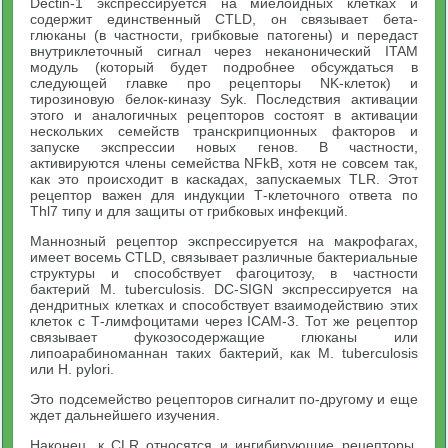
Dectin-1 экспрессируется на миелоидных клетках и
содержит единственный CTLD, он связывает бета-
глюканы (в частности, грибковые патогены) и передаст
внутриклеточный сигнал через неканонический ITAM
модуль (который будет подробнее обсуждаться в
следующей главке про рецепторы NK-клеток) и
тирозиновую белок-киназу Syk. Последствия активации
этого и аналогичных рецепторов состоят в активации
нескольких семейств транскрипционных факторов и
запуске экспрессии новых генов. В частности,
активируются члены семейства NFkB, хотя не совсем так,
как это происходит в каскадах, запускаемых TLR. Этот
рецептор важен для индукции Т-клеточного ответа по
Thl7 типу и для защиты от грибковых инфекций.
Маннозный рецептор экспрессируется на макрофагах,
имеет восемь CTLD, связывает различные бактериальные
структуры и способствует фагоцитозу, в частности
бактерий М. tuberculosis. DC-SIGN экспрессируется на
дендритных клетках и способствует взаимодействию этих
клеток с Т-лимфоцитами через ICAM-3. Тот же рецептор
связывает фукозосодержащие глюканы или
липоарабиноманнан таких бактерий, как М. tuberculosis
или Н. pylori.
Это подсемейство рецепторов сигналит по-другому и еще
ждет дальнейшего изучения.
Наконец, к CLR относятся и ингибирующие рецепторы,