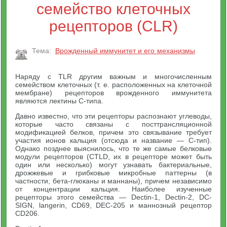
семейство клеточных
рецепторов (CLR)
Тема:
Врожденный иммунитет и его механизмы
Наряду с TLR другим важным и многочисленным
семейством клеточных (т. е. расположенных на клеточной
мембране) рецепторов врожденного иммунитета
являются лектины С-типа.
Давно известно, что эти рецепторы распознают углеводы,
которые часто связаны с посттрансляционной
модификацией белков, причем это связывание требует
участия ионов кальция (отсюда и название — С-тип).
Однако позднее выяснилось, что те же самые белковые
модули рецепторов (CTLD, их в рецепторе может быть
один или несколько) могут узнавать бактериальные,
дрожжевые и грибковые микробные паттерны (в
частности, бета-глюканы и маннаны), причем независимо
от концентрации кальция. Наиболее изученные
рецепторы этого семейства — Dectin-1, Dectin-2, DC-
SIGN, langerin, CD69, DEC-205 и маннозный рецептор
CD206.