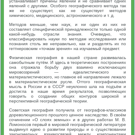
устанавливает причины явлений и не сравнивает одних
явлений с другими. Особого географического метода так
же не существует, как не существует методов
химического, медицинского, астрономического и т. д.
Методов меньше, чем наук, и ни один из них не
составляет специфической принадлежности только одной
какой-нибудь отрасли знания. Очевидно, что
классифицировать науки по методам исследования или
познания столь же неправильно, как и разделять их по
геттнеровским «точкам зрения» на изучаемый предмет.
Физическая география в нашей стране развивалась
самобытным путём. И здесь в теоретических построениях
она отражала борьбу двух взаимно исключающих
мировоззрений — идеалистического и
материалистического, но главное её направление лежало
в материалистическом русле. Оттого географическая
мысль в России и в СССР неуклонно шла на подъём и
достигла в наше время результатов, позволяющих
говорить о создании общих контуров широкой и
перспективной географической теории.
Советская география получила от географов-классиков
дореволюционного прошлого ценное наследство. В своём
сочинении «О слоях земных» и в других работах М. В.
Ломоносов первый в мировой географической литературе
выдвинул идею о развитии природы и о существовании
закономерных взаимосвязей между компонентами