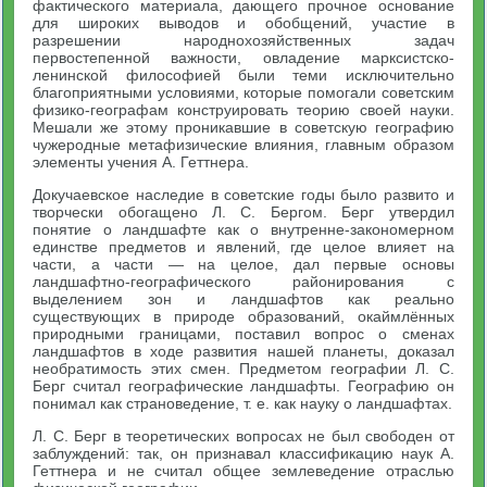
фактического материала, дающего прочное основание
для широких выводов и обобщений, участие в
разрешении народнохозяйственных задач
первостепенной важности, овладение марксистско-
ленинской философией были теми исключительно
благоприятными условиями, которые помогали советским
физико-географам конструировать теорию своей науки.
Мешали же этому проникавшие в советскую географию
чужеродные метафизические влияния, главным образом
элементы учения А. Геттнера.
Докучаевское наследие в советские годы было развито и
творчески обогащено Л. С. Бергом. Берг утвердил
понятие о ландшафте как о внутренне-закономерном
единстве предметов и явлений, где целое влияет на
части, а части — на целое, дал первые основы
ландшафтно-географического районирования с
выделением зон и ландшафтов как реально
существующих в природе образований, окаймлённых
природными границами, поставил вопрос о сменах
ландшафтов в ходе развития нашей планеты, доказал
необратимость этих смен. Предметом географии Л. С.
Берг считал географические ландшафты. Географию он
понимал как страноведение, т. е. как науку о ландшафтах.
Л. С. Берг в теоретических вопросах не был свободен от
заблуждений: так, он признавал классификацию наук А.
Геттнера и не считал общее землеведение отраслью