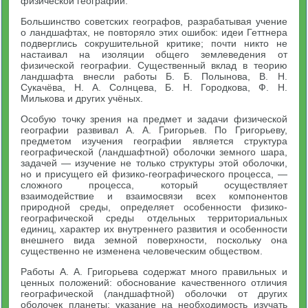
физической географии.
Большинство советских географов, разрабатывая учение
о ландшафтах, не повторяло этих ошибок: идеи Геттнера
подверглись сокрушительной критике; почти никто не
настаивал на изоляции общего землеведения от
физической географии. Существенный вклад в теорию
ландшафта внесли работы Б. Б. Полынова, В. Н.
Сукачёва, Н. А. Солнцева, Б. Н. Городкова, Ф. Н.
Милькова и других учёных.
Особую точку зрения на предмет и задачи физической
географии развивал А. А. Григорьев. По Григорьеву,
предметом изучения географии является структура
географической (ландшафтной) оболочки земного шара,
задачей — изучение не только структуры этой оболочки,
но и присущего ей физико-географического процесса, —
сложного процесса, который осуществляет
взаимодействие и взаимосвязи всех компонентов
природной среды, определяет особенности физико-
географической среды отдельных территориальных
единиц, характер их внутреннего развития и особенности
внешнего вида земной поверхности, поскольку она
существенно не изменена человеческим обществом.
Работы А. А. Григорьева содержат много правильных и
ценных положений: обоснование качественного отличия
географической (ландшафтной) оболочки от других
оболочек планеты; указание на необходимость изучать