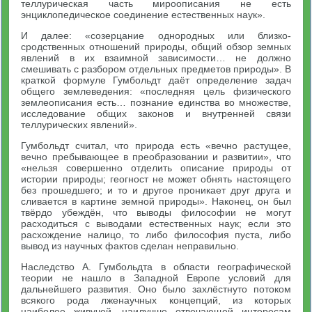
теллурическая часть мироописания не есть
энциклопедическое соединение естественных наук».
И далее: «созерцание однородных или близко-
сродственных отношений природы, общий обзор земных
явлений в их взаимной зависимости… не должно
смешивать с разбором отдельных предметов природы». В
краткой формуле Гумбольдт даёт определение задач
общего землеведения: «последняя цель физического
землеописания есть… познание единства во множестве,
исследование общих законов и внутренней связи
теллурических явлений».
Гумбольдт считал, что природа есть «вечно растущее,
вечно пребывающее в преобразовании и развитии», что
«нельзя совершенно отделить описание природы от
истории природы; геогност не может обнять настоящего
без прошедшего; и то и другое проникает друг друга и
сливается в картине земной природы». Наконец, он был
твёрдо убеждён, что выводы философии не могут
расходиться с выводами естественных наук; если это
расхождение налицо, то либо философия пуста, либо
вывод из научных фактов сделан неправильно.
Наследство А. Гумбольдта в области географической
теории не нашло в Западной Европе условий для
дальнейшего развития. Оно было захлёстнуто потоком
всякого рода лженаучных концепций, из которых
наиболее живучей, наилучше отвечающей интересам