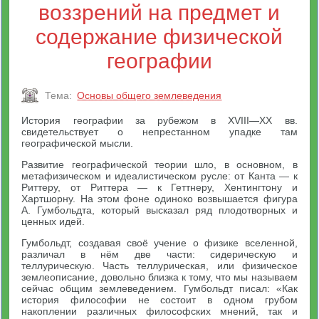
воззрений на предмет и
содержание физической
географии
Тема:
Основы общего землеведения
История географии за рубежом в XVIII—XX вв.
свидетельствует о непрестанном упадке там
географической мысли.
Развитие географической теории шло, в основном, в
метафизическом и идеалистическом русле: от Канта — к
Риттеру, от Риттера — к Геттнеру, Хентингтону и
Хартшорну. На этом фоне одиноко возвышается фигура
А. Гумбольдта, который высказал ряд плодотворных и
ценных идей.
Гумбольдт, создавая своё учение о физике вселенной,
различал в нём две части: сидерическую и
теллурическую. Часть теллурическая, или физическое
землеописание, довольно близка к тому, что мы называем
сейчас общим землеведением. Гумбольдт писал: «Как
история философии не состоит в одном грубом
накоплении различных философских мнений, так и