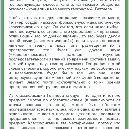
господствующих классов капиталистического общества,
оказалась концепция немецкого географа А. Геттнера.
Чтобы «отыскать» для географии независимое место,
Геттнер создал насквозь формальную, идеалистическую
классификацию наук. Он считал, что если какое-нибудь
явление изучать со стороны его существенных признаков,
отличающих его от других явлений, то это будет делом
одной науки («систематической»); если изучать не самые
явления и вещи, а лишь типы размещения их в
пространстве, это будет уже другая наука
(«хорологическая»); наконец, изучение
последовательности явлений во времени составит задачу
третьей группы наук («исторических»). География в этой
схеме отнесена к хорологическим наукам: её особенность
и независимость будто бы в том, что она, мало
интересуясь существом явлений и их сменой во времени,
изучает Землю почти исключительно с точки зрения
пространственной группировки предметов.
Из классификации Геттнера следует, что один и тот же
предмет, смотря по обстоятельствам (в зависимости от
«точки зрения» на него), может быть объектом
исследования трёх наук и, значит, ни одна из них, взятая в
отдельности, не даст о предмете целостного, реального
представления, т. е. не имеет возможности познать
предмет. Классификация эта метафизична, потому что
она искусственно разрывает категории качества,