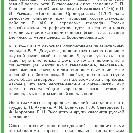
земной поверхности. В классических произведениях С. П.
Крашенинникова «Описание земли Камчатки» (1755) и П.
И. Рычкова «Топография Оренбургская» (1762) дано
целостное описание всей природы соответствующих
районов. В XIX в. передовые географы России
разрабатывали географические идеи, в основе которых
лежали материалистические философские высказывания
Белинского, Чернышевского, Добролюбова и др.
К 1898—1900 гг. относится опубликование замечательных
взглядов В. В. Докучаева, положивших начало подлинно
научной физической географии. Докучаев указывал, что
надо изучать не только отдельные тела и явления, но и
существующие между ними генетические, вековечные,
закономерные связи; что закономерное сочетание тел и
явлений на Земле создаёт особые, целостные внутри
себя, объекты природы — так называемые зоны природы;
наконец, что весь неорганический и органический мир
носит в своём общем характере явные, резкие и
неизгладимые черты мировой зональности.
Идея взаимосвязи природных явлений господствует и в
трудах Д. Н. Анучина, А. И. Воейкова, Н. А. Северцова, Г.
Ф. Морозова, Г. Н. Высоцкого и других классиков русской
географии.
Связь географических исследований с практическими
потребностями страны, обоснование теоретических