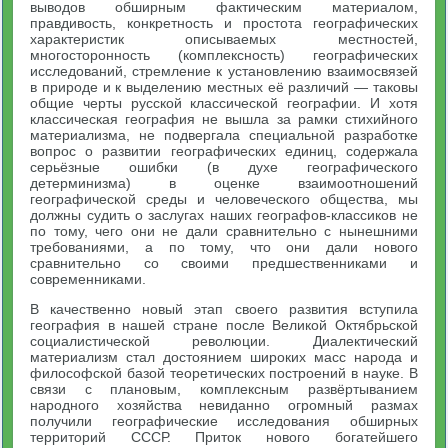
выводов обширным фактическим материалом,
правдивость, конкретность и простота географических
характеристик описываемых местностей,
многосторонность (комплексность) географических
исследований, стремление к установлению взаимосвязей
в природе и к выделению местных её различий — таковы
общие черты русской классической географии. И хотя
классическая география не вышла за рамки стихийного
материализма, не подвергала специальной разработке
вопрос о развитии географических единиц, содержала
серьёзные ошибки (в духе географического
детерминизма) в оценке взаимоотношений
географической среды и человеческого общества, мы
должны судить о заслугах наших географов-классиков не
по тому, чего они не дали сравнительно с нынешними
требованиями, а по тому, что они дали нового
сравнительно со своими предшественниками и
современниками.
В качественно новый этап своего развития вступила
география в нашей стране после Великой Октябрьской
социалистической революции. Диалектический
материализм стал достоянием широких масс народа и
философской базой теоретических построений в науке. В
связи с плановым, комплексным развёртыванием
народного хозяйства невиданно огромный размах
получили географические исследования обширных
территорий СССР. Приток нового богатейшего