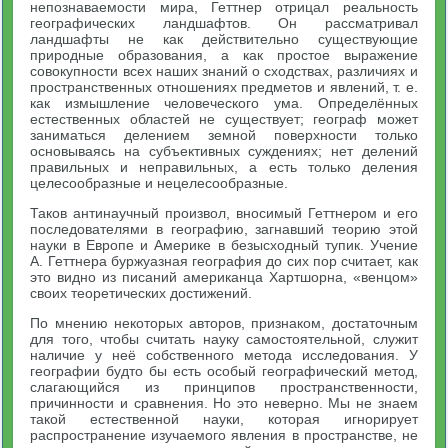
непознаваемости мира, Геттнер отрицал реальность
географических ландшафтов. Он рассматривал
ландшафты не как действительно существующие
природные образования, а как простое выражение
совокупности всех наших знаний о сходствах, различиях и
пространственных отношениях предметов и явлений, т. е.
как измышление человеческого ума. Определённых
естественных областей не существует; географ может
заниматься делением земной поверхности только
основываясь на субъективных суждениях; нет делений
правильных и неправильных, а есть только деления
целесообразные и нецелесообразные.
Таков антинаучный произвол, вносимый Геттнером и его
последователями в географию, загнавший теорию этой
науки в Европе и Америке в безысходный тупик. Учение
А. Геттнера буржуазная география до сих пор считает, как
это видно из писаний американца Хартшорна, «венцом»
своих теоретических достижений.
По мнению некоторых авторов, признаком, достаточным
для того, чтобы считать науку самостоятельной, служит
наличие у неё собственного метода исследования. У
географии будто бы есть особый географический метод,
слагающийся из принципов пространственности,
причинности и сравнения. Но это неверно. Мы не знаем
такой естественной науки, которая игнорирует
распространение изучаемого явления в пространстве, не