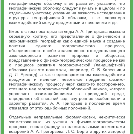
географическую оболочку в её развитии; указание, что
географическую оболочку следует изучать и в целом и по
отдельным участкам; указание на важность исследования
структуры географической оболочки, т. е. характера
взаимодействий между предметами и явлениями и др.
Вместе с тем некоторые взгляды А. А. Григорьева вызвали
серьёзную критику: его представление о физической и
экономической географии как о единой науке и создание
понятия единого географического процесса,
объединяющего в себе и качественно отождествляющего
закономерности развития природы и общества;
представление о физико-географическом процессе не как
о процессе развития географической (ландшафтной)
оболочки (как это понимали, например, С. В. Калесник и
Д. Л. Арманд), а как о единовременном взаимодействии
предметов и явлений; невольное придание физико-
географическому процессу черт какого-то постороннего,
стоящего над географической оболочкой начала, которое
управляет взаимодействиями в природной среде,
определяет её внешний вид, внутренние особенности и
характер развития. А. А. Григорьев в последнее время
отказался от этих ошибочных положений.
Отдельные неправильные формулировки, некритически
заимствованные из учения о физико-географическом
процессе, вошли (наряду с положительными элементами
воззрений А. А. Григорьева, Л. С. Берга и других авторов)