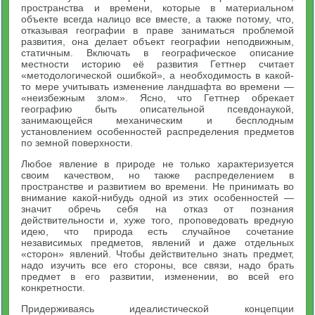
пространства и времени, которые в материальном
объекте всегда налицо все вместе, а также потому, что,
отказывая географии в праве заниматься проблемой
развития, она делает объект географии неподвижным,
статичным. Включать в географическое описание
местности историю её развития Геттнер считает
«методологической ошибкой», а необходимость в какой-
то мере учитывать изменение ландшафта во времени —
«неизбежным злом». Ясно, что Геттнер обрекает
географию быть описательной псевдонаукой,
занимающейся механическим и бесплодным
установлением особенностей распределения предметов
по земной поверхности.
Любое явление в природе не только характеризуется
своим качеством, но также распределением в
пространстве и развитием во времени. Не принимать во
внимание какой-нибудь одной из этих особенностей —
значит обречь себя на отказ от познания
действительности и, хуже того, проповедовать вредную
идею, что природа есть случайное сочетание
независимых предметов, явлений и даже отдельных
«сторон» явлений. Чтобы действительно знать предмет,
надо изучить все его стороны, все связи, надо брать
предмет в его развитии, изменении, во всей его
конкретности.
Придерживаясь идеалистической концепции