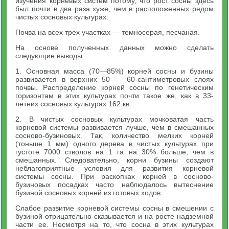
изучения корневых систем потому, что рост сосны здесь
был почти в два раза хуже, чем в расположенных рядом
чистых сосновых культурах.
Почва на всех трех участках — темносерая, песчаная.
На основе полученных данных можно сделать
следующие выводы.
1. Основная масса (70—85%) корней сосны и бузины
развивается в верхних 50 — 60-сантиметровых слоях
почвы. Распределение корней сосны по генетическим
горизонтам в этих культурах почти такое же, как в 33-
летних сосновых культурах 162 кв.
2. В чистых сосновых культурах мочковатая часть
корневой системы развивается лучше, чем в смешанных
сосново-бузиновых. Так, количество мелких корней
(тоньше 1 мм) одного дерева в чистых культурах при
густоте 7000 стволов на 1 га на 30% больше, чем в
смешанных. Следовательно, корни бузины создают
неблагоприятные условия для развития корневой
системы сосны. При раскопках корней в сосново-
бузиновых посадках часто наблюдалось вытеснение
бузиной сосновых корней из готовых ходов.
Слабое развитие корневой системы сосны в смешении с
бузиной отрицательно сказывается и на росте надземной
части ее. Несмотря на то, что сосна в этих культурах