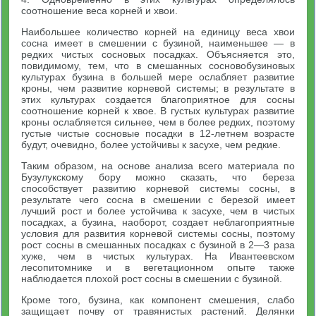
соотношение веса корней и хвои.
Наибольшее количество корней на единицу веса хвои
сосна имеет в смешении с бузиной, наименьшее — в
редких чистых сосновых посадках. Объясняется это,
повидимому, тем, что в смешанных сосновобузиновых
культурах бузина в большей мере ослабляет развитие
кроны, чем развитие корневой системы; в результате в
этих культурах создается благоприятное для сосны
соотношение корней к хвое. В густых культурах развитие
кроны ослабляется сильнее, чем в более редких, поэтому
густые чистые сосновые посадки в 12-летнем возрасте
будут, очевидно, более устойчивы к засухе, чем редкие.
Таким образом, на основе анализа всего материала по
Бузулукскому бору можно сказать, что береза
способствует развитию корневой системы сосны, в
результате чего сосна в смешении с березой имеет
лучший рост и более устойчива к засухе, чем в чистых
посадках, а бузина, наоборот, создает неблагоприятные
условия для развития корневой системы сосны, поэтому
рост сосны в смешанных посадках с бузиной в 2—3 раза
хуже, чем в чистых культурах. На Ивантеевском
лесопитомнике и в вегетационном опыте также
наблюдается плохой рост сосны в смешении с бузиной.
Кроме того, бузина, как компонент смешения, слабо
защищает почву от травянистых растений. Делянки