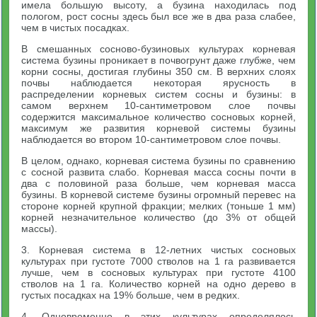
имела большую высоту, а бузина находилась под
пологом, рост сосны здесь был все же в два раза слабее,
чем в чистых посадках.
В смешанных сосново-бузиновых культурах корневая
система бузины проникает в почвогрунт даже глубже, чем
корни сосны, достигая глубины 350 см. В верхних слоях
почвы наблюдается некоторая ярусность в
распределении корневых систем сосны и бузины: в
самом верхнем 10-сантиметровом слое почвы
содержится максимальное количество сосновых корней,
максимум же развития корневой системы бузины
наблюдается во втором 10-сантиметровом слое почвы.
В целом, однако, корневая система бузины по сравнению
с сосной развита слабо. Корневая масса сосны почти в
два с половиной раза больше, чем корневая масса
бузины. В корневой системе бузины огромный перевес на
стороне корней крупной фракции; мелких (тоньше 1 мм)
корней незначительное количество (до 3% от общей
массы).
3. Корневая система в 12-летних чистых сосновых
культурах при густоте 7000 стволов на 1 га развивается
лучше, чем в сосновых культурах при густоте 4100
стволов на 1 га. Количество корней на одно дерево в
густых посадках на 19% больше, чем в редких.
4. Одновременно в этих культурах определялось