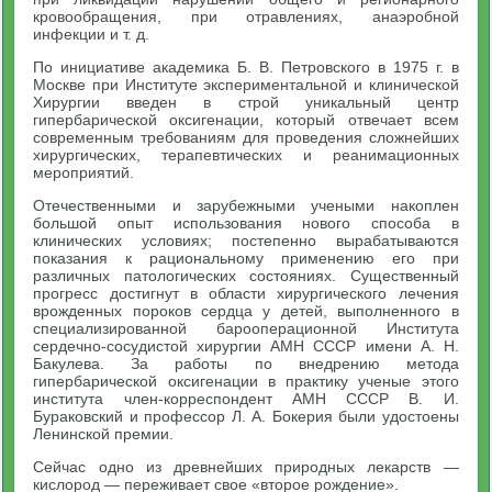
кровообращения, при отравлениях, анаэробной
инфекции и т. д.
По инициативе академика Б. В. Петровского в 1975 г. в
Москве при Институте экспериментальной и клинической
Хирургии введен в строй уникальный центр
гипербарической оксигенации, который отвечает всем
современным требованиям для проведения сложнейших
хирургических, терапевтических и реанимационных
мероприятий.
Отечественными и зарубежными учеными накоплен
большой опыт использования нового способа в
клинических условиях; постепенно вырабатываются
показания к рациональному применению его при
различных патологических состояниях. Существенный
прогресс достигнут в области хирургического лечения
врожденных пороков сердца у детей, выполненного в
специализированной барооперационной Института
сердечно-сосудистой хирургии АМН СССР имени А. Н.
Бакулева. За работы по внедрению метода
гипербарической оксигенации в практику ученые этого
института член-корреспондент АМН СССР В. И.
Бураковский и профессор Л. А. Бокерия были удостоены
Ленинской премии.
Сейчас одно из древнейших природных лекарств —
кислород — переживает свое «второе рождение».