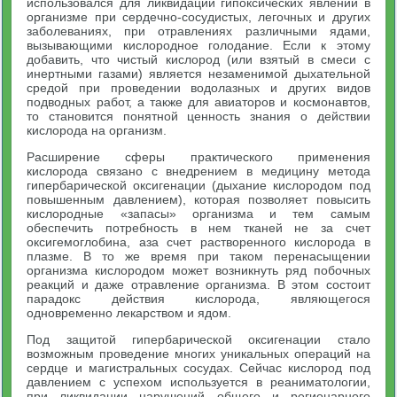
использовался для ликвидации гипоксических явлений в
организме при сердечно-сосудистых, легочных и других
заболеваниях, при отравлениях различными ядами,
вызывающими кислородное голодание. Если к этому
добавить, что чистый кислород (или взятый в смеси с
инертными газами) является незаменимой дыхательной
средой при проведении водолазных и других видов
подводных работ, а также для авиаторов и космонавтов,
то становится понятной ценность знания о действии
кислорода на организм.
Расширение сферы практического применения
кислорода связано с внедрением в медицину метода
гипербарической оксигенации (дыхание кислородом под
повышенным давлением), которая позволяет повысить
кислородные «запасы» организма и тем самым
обеспечить потребность в нем тканей не за счет
оксигемоглобина, аза счет растворенного кислорода в
плазме. В то же время при таком перенасыщении
организма кислородом может возникнуть ряд побочных
реакций и даже отравление организма. В этом состоит
парадокс действия кислорода, являющегося
одновременно лекарством и ядом.
Под защитой гипербарической оксигенации стало
возможным проведение многих уникальных операций на
сердце и магистральных сосудах. Сейчас кислород под
давлением с успехом используется в реаниматологии,
при ликвидации нарушений общего и регионарного