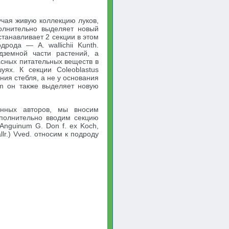
учая живую коллекцию луков,
олнительно выделяет новый
станавливает 2 секции в этом
дрода — A. wallichii Kunth.
дземной части растений, а
сных питательных веществ в
ях. К секции Coleoblastus
ния стебля, а не у основания
um он также выделяет новую
анных авторов, мы вносим
полнительно вводим секцию
 Anguinum G. Don f. ex Koch,
r.) Vved. относим к подроду