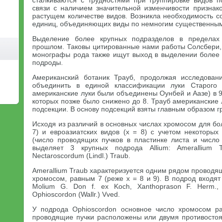
сталкиваются с трудностями при группировке видов 
связи с наличием значительной изменчивости признако
растущем количестве видов. Возникла необходимость с
единиц, объединяющих виды по немногим существенным
Выделение более крупных подразделов в предела
прошлом. Таковы цитированные нами работы Солсбери,
монографы рода также ищут выход в выделении более к
подроды.
Американский ботаник Трауб, продолжая исследован
объединить в единой классификации луки Старого 
американские луки были объединены Оунбей и Аазе) в 9 г
которых позже было снижено до 8. Трауб американские 
подсекции. В основу подсекций взяты главным образом 
Исходя из различий в основных числах хромосом для бо
7) и евроазиатских видов (х = 8) с учетом некоторых
(число проводящих пучков в пластинке листа и число 
выделяет 3 крупных подрода Allium: Amerallium T
Nectaroscordum (Lindl.) Traub.
Amerallium Traub характеризуется одним рядом проводя
хромосом, равным 7 (реже х = 8 и 9). В подрод входят
Molium G. Don f. ex Koch, Xanthoprason F. Herm.
Ophioscordon (Wallr.) Vved.
У подрода Ophioscordon основное число хромосом ра
проводящие пучки расположены или двумя противосто