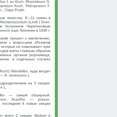
on f. ex Koch, Rhizirideum G.
prason Koch, Petroprason F.
., Сера Prokh.
вные лепестки, 8—11 семян в
ectaroscordum (Lindl.) Gren.
им ботаником Черепановым
анного еще Линнеем в 1836 г.
также пришел к заключению,
связи с возросшим объемом
, которые не охватывают луки
родов взяты главным образом
земных органов (корневища,
жение, в отдельных случаях
(Koch) Wendelbo, куда входят
— A. senescens L.
одразделением на 3 секции:
m L.
elbo — самый обширный,
ason, Acantho — prason,
х последние 4 новые секции
т всего 2 секции: Molium и