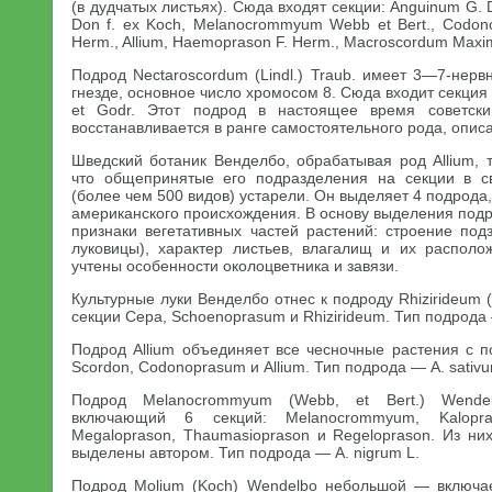
(в дудчатых листьях). Сюда входят секции: Anguinum G. D
Don f. ex Koch, Melanocrommyum Webb et Bert., Codono
Herm., Allium, Haemoprason F. Herm., Macroscordum Maxim
Подрод Nectaroscordum (Lindl.) Traub. имеет 3—7-нер
гнезде, основное число хромосом 8. Сюда входит секция N
et Godr. Этот подрод в настоящее время советск
восстанавливается в ранге самостоятельного рода, опис
Шведский ботаник Венделбо, обрабатывая род Allium, 
что общепринятые его подразделения на секции в 
(более чем 500 видов) устарели. Он выделяет 4 подрода
американского происхождения. В основу выделения под
признаки вегетативных частей растений: строение под
луковицы), характер листьев, влагалищ и их располо
учтены особенности околоцветника и завязи.
Культурные луки Венделбо отнес к подроду Rhizirideum 
секции Сера, Schoenoprasum и Rhizirideum. Тип подрода 
Подрод Allium объединяет все чесночные растения с п
Scordon, Codonoprasum и Allium. Тип подрода — A. sativu
Подрод Melanocrommyum (Webb, et Bert.) Wend
включающий 6 секций: Melanocrommyum, Kalopr
Megaloprason, Thaumasioprason и Regeloprason. Из ни
выделены автором. Тип подрода — A. nigrum L.
Подрод Molium (Koch) Wendelbo небольшой — включае