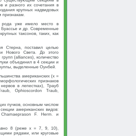
по существующим секциям в
в и разного их сочетания в
оздания крупных надвидовых
 признакам.
х рода уже имело место в
 Буассье и др. Современные
рупных таксонов, таких, как
ия Стерна, поставил целью
и Нового Света. До этого
рупп (alliances), количество
луки объединил в 4 секции и
группы, выделенные Оунбей.
льшинства американских (х =
 морфологических признаков
нервов в лепестках), Трауб
raub, Ophioscordon Traub,
щих пучков, основным числом
 секции американских видов:
, Chamaeprason F. Herm. и
вно 8 (реже х = 7, 9, 10),
ящими рядами, или круговые