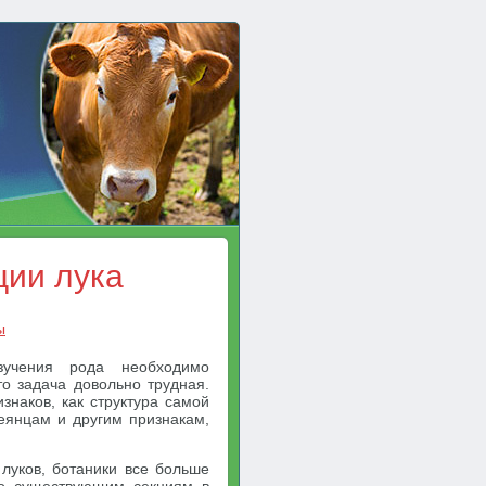
ции лука
ы
зучения рода необходимо
то задача довольно трудная.
знаков, как структура самой
сеянцам и другим признакам,
луков, ботаники все больше