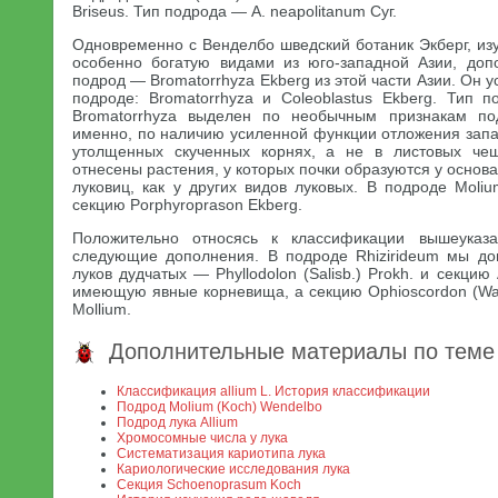
Briseus. Тип подрода — A. neapolitanum Суг.
Одновременно с Венделбо шведский ботаник Экберг, из
особенно богатую видами из юго-западной Азии, доп
подрод — Bromatorrhyza Ekberg из этой части Азии. Он у
подроде: Bromatorrhyza и Coleoblastus Ekberg. Тип по
Bromatorrhyza выделен по необычным признакам по
именно, по наличию усиленной функции отложения запа
утолщенных скученных корнях, а не в листовых чешу
отнесены растения, у которых почки образуются у основа
луковиц, как у других видов луковых. В подроде Moli
секцию Porphyroprason Ekberg.
Положительно относясь к классификации вышеуказ
следующие дополнения. В подроде Rhizirideum мы до
луков дудчатых — Phyllodolon (Salisb.) Prokh. и секцию
имеющую явные корневища, а секцию Ophioscordon (Wall
Mollium.
Дополнительные материалы по теме
Классификация allium L. История классификации
Подрод Molium (Koch) Wendelbo
Подрод лука Allium
Хромосомные числа у лука
Систематизация кариотипа лука
Кариологические исследования лука
Секция Schoenoprasum Koch