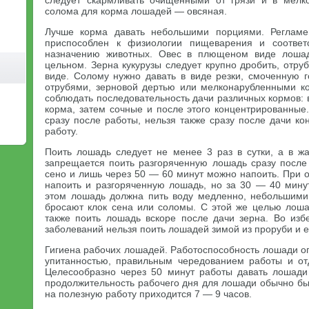
следует скармливать очищенными от грязи и в мелк
солома для корма лошадей — овсяная.
Лучше корма давать небольшими порциями. Регламе
приспособлен к физиологии пищеварения и соответс
назначению животных. Овес в плющеном виде лошад
цельном. Зерна кукурузы следует крупно дробить, отр
виде. Солому нужно давать в виде резки, смоченную 
отрубями, зерновой дертью или мелконарубленными к
соблюдать последовательность дачи различных кормов:
корма, затем сочные и после этого концентрированные
сразу после работы, нельзя также сразу после дачи ко
работу.
Поить лошадь следует не менее 3 раз в сутки, а в ж
запрещается поить разгоряченную лошадь сразу после
сено и лишь через 50 — 60 минут можно напоить. При 
напоить и разгоряченную лошадь, но за 30 — 40 мину
этом лошадь должна пить воду медленно, небольшими 
бросают клок сена или соломы. С этой же целью лоша
также поить лошадь вскоре после дачи зерна. Во изб
заболеваний нельзя поить лошадей зимой из проруби и 
Гигиена рабочих лошадей. Работоспособность лошади о
упитанностью, правильным чередованием работы и от
Целесообразно через 50 минут работы давать лошади
продолжительность рабочего дня для лошади обычно быв
на полезную работу приходится 7 — 9 часов.