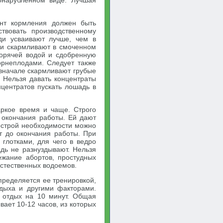
онарубленном виде. Лучшая
нт кормления должен быть
твовать производственному
и усваивают лучше, чем в
уби скармливают в смоченном
горячей водой и сдобренную
орнеплодами. Следует также
 вначале скармливают грубые
. Нельзя давать концентраты
нцентратов пускать лошадь в
аркое время и чаще. Строго
 окончания работы. Ей дают
острой необходимости можно
т до окончания работы. При
глотками, для чего в ведро
дь не разнуздывают. Нельзя
ежание абортов, простудных
естественных водоемов.
пределяется ее тренировкой,
дыха и другими факторами.
 отдых на 10 минут. Общая
ает 10-12 часов, из которых