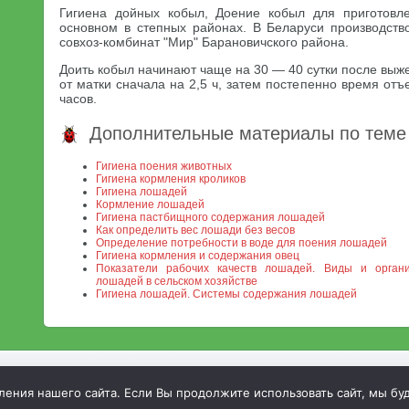
Гигиена дойных кобыл, Доение кобыл для приготовле
основном в степных районах. В Беларуси производст
совхоз-комбинат "Мир" Барановичского района.
Доить кобыл начинают чаще на 30 — 40 сутки после вы
от матки сначала на 2,5 ч, затем постепенно время от
часов.
Дополнительные материалы по теме
Гигиена поения животных
Гигиена кормления кроликов
Гигиена лошадей
Кормление лошадей
Гигиена пастбищного содержания лошадей
Как определить вес лошади без весов
Определение потребности в воде для поения лошадей
Гигиена кормления и содержания овец
Показатели рабочих качеств лошадей. Виды и органи
лошадей в сельском хозяйстве
Гигиена лошадей. Системы содержания лошадей
МСХА. Неофициальный сайт
ния нашего сайта. Если Вы продолжите использовать сайт, мы буде