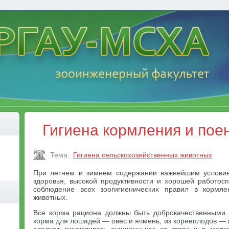
Гигиена кормления и по
Тема:
Гигиена сельскохозяйственных животных
При летнем и зимнем содержании важнейшим условие
здоровья, высокой продуктивности и хорошей работос
соблюдение всех зоогигиенических правил в кормл
животных.
Все корма рациона должны быть доброкачественными.
корма для лошадей — овес и ячмень, из корнеплодов — 