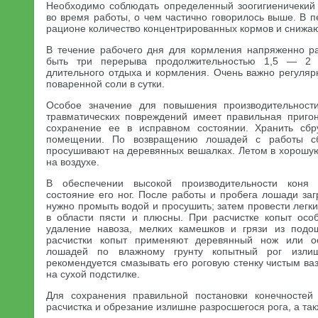
Необходимо соблюдать определенный зоогигиеничекий
во время работы, о чем частично говорилось выше. В 
рационе количество концентрированных кормов и снижаю
В течение рабочего дня для кормления напряженно 
быть три перерыва продолжительностью 1,5 — 2 
длительного отдыха и кормления. Очень важно регуляр
поваренной соли в сутки.
Особое значение для повышения производительност
травматических повреждений имеет правильная пригон
сохранение ее в исправном состоянии. Хранить сб
помещении. По возвращению лошадей с работы с
просушивают на деревянных вешалках. Летом в хорошу
на воздухе.
В обеспечении высокой производительности коня
состояние его ног. После работы и пробега лошади за
нужно промыть водой и просушить; затем провести лег
в области пясти и плюсны. При расчистке копыт ос
удаление навоза, мелких камешков и грязи из подо
расчистки копыт применяют деревянный нож или о
лошадей по влажному грунту копытный рог излиш
рекомендуется смазывать его роговую стенку чистым в
на сухой подстилке.
Для сохранения правильной постановки конечностей
расчистка и обрезание излишне разросшегося рога, а так