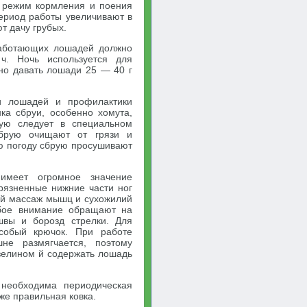
 режим кормления и поения
период работы увеличивают в
т дачу грубых.
работающих лошадей должно
ч. Ночь используется для
но давать лошади 25 — 40 г
и лошадей и профилактики
ка сбруи, особенно хомута,
рую следует в специальном
брую очищают от грязи и
ю погоду сбрую просушивают
 имеет огромное значение
грязненные нижние части ног
кий массаж мышц и сухожилий
обое внимание обращают на
швы и борозд стрелки. Для
собый крючок. При работе
не размягчается, поэтому
азелином й содержать лошадь
 необходима периодическая
же правильная ковка.