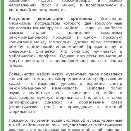
изменения частоты кроссинговера в разных
направлениях (плюс и минус) в проксимальной и
дистальной зонах хромосомы.
Регуляция конъюгации хромосом
. Выяснение
механизма, посредством которого две гомологичные
хромосомы конъюгируют в мейозе — один из наиболее
важных этапов в понимании механизма
рекомбинационного процесса в целом, поскольку
конъюгация между гомологами должна предшествовать
обмену генетической информацией (кроссинговеру и
конверсии). Считается, что синапсис начинается в
мейотической профазе. Однако процессы конъюгации
могут происходить и неодновременно во всех частях
генома.
Большинство мейотических мутантных генов подавляют
конъюгацию гомологичных хромосом и (или) образование
хиазм, т. е. изменяют уровень и, вероятно, спектр
рекомбинационной изменчивости. Наиболее полно
изучены мутантные гены, влияющие на мейоз и
вызывающие мужскую стерильность (ms-гены), а также
ингибирующие синапсис и образование хиазм
(синаптические гены) и приводящие к гамстной
стерильности.
Показано, что генетическая система 5В и локализованные
в ней мейотические гены обусловливают мейотическую
изоляцию гомеологичных хромосом у обычной пшеницы