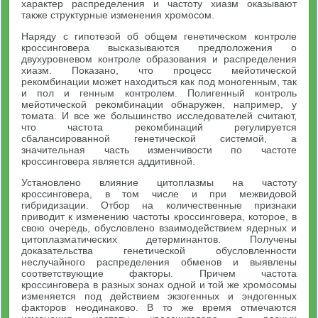
характер распределения и частоту хиазм оказывают
также структурные изменения хромосом.
Наряду с гипотезой об общем генетическом контроле
кроссинговера высказываются предположения о
двухуровневом контроле образования и распределения
хиазм. Показано, что процесс мейотической
рекомбинации может находиться как под моногенным, так
и пол и генным контролем. Полигенный контроль
мейотической рекомбинации обнаружен, например, у
томата. И все же большинство исследователей считают,
что частота рекомбинаций регулируется
сбалансированной генетической системой, а
значительная часть изменчивости по частоте
кроссинговера является аддитивной.
Установлено влияние цитоплазмы на частоту
кроссинговера, в том числе и при межвидовой
гибридизации. Отбор на количественные признаки
приводит к изменению частоты кроссинговера, которое, в
свою очередь, обусловлено взаимодействием ядерных и
цитоплазматических детерминантов. Получены
доказательства генетической обусловленности
неслучайного распределения обменов и выявлены
соответствующие факторы. Причем частота
кроссинговера в разных зонах одной и той же хромосомы
изменяется под действием экзогенных и эндогенных
факторов неодинаково. В то же время отмечаются