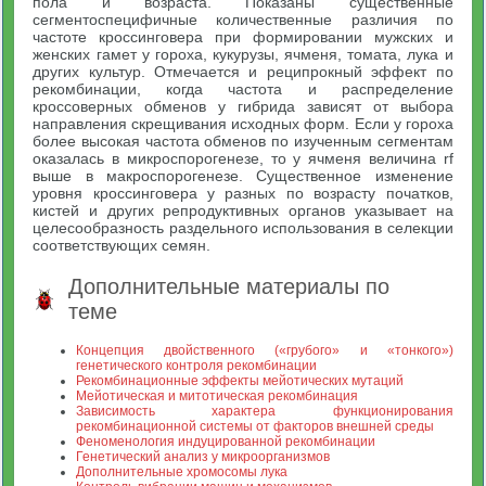
пола и возраста. Показаны существенные
сегментоспецифичные количественные различия по
частоте кроссинговера при формировании мужских и
женских гамет у гороха, кукурузы, ячменя, томата, лука и
других культур. Отмечается и реципрокный эффект по
рекомбинации, когда частота и распределение
кроссоверных обменов у гибрида зависят от выбора
направления скрещивания исходных форм. Если у гороха
более высокая частота обменов по изученным сегментам
оказалась в микроспорогенезе, то у ячменя величина rf
выше в макроспорогенезе. Существенное изменение
уровня кроссинговера у разных по возрасту початков,
кистей и других репродуктивных органов указывает на
целесообразность раздельного использования в селекции
соответствующих семян.
Дополнительные материалы по
теме
Концепция двойственного («грубого» и «тонкого»)
генетического контроля рекомбинации
Рекомбинационные эффекты мейотических мутаций
Мейотическая и митотическая рекомбинация
Зависимость характера функционирования
рекомбинационной системы от факторов внешней среды
Феноменология индуцированной рекомбинации
Генетический анализ у микроорганизмов
Дополнительные хромосомы лука