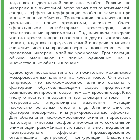
тогда как в дистальной зоне оно слабее. Реакция на
инверсию в значительной мере зависит от генотипической
среды, а эффект интерференции особенно заметен при
множественных обменах. Транслокации, локализованные
дистально в плече хромосомы, являются более
эффективными ингибиторами кроссоверов, чем
локализованные проксимально. Под влиянием инверсии
частота кроссинговера возрастает в других хромосомах
генома, тогда как в пределах самой инверсии отмечают
снижение частоты кроссинговера и повышение ее за
пределами инверсии в той же хромосоме. Транслокации
обычно уменьшают не только одиночные, но и
множественные обмены в геноме.
Существует несколько гипотез относительно механизмов
межхромосомных влияний на кроссинговер. Считается,
например, что межхромосомное влияние связано с
факторами, обусловливающими скорее предпосылки
возникновения кроссинговера, чем сам кроссинговер. К их
числу относятся инверсии и транслокации в гомо — и
гетерозиготах, анеуплоидные изменения, мутации
нескольких основных генов и т. д. Влиянию этих же
факторов подвержены и внутрихромосомные эффекты.
Для объяснения межхромосомного влияния перестроек
используют гипотезы «эффекта положения», селективной
элиминации рекомбинантных гамет и зигот, подавления
«центромерного эффекта» (преждевременное
отталкивание центромер), конкуренции бивалентов