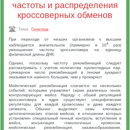
частоты и распределения
кроссоверных обменов
Тема:
Генетика
При переходе от низших организмов к высшим
4
наблюдается значительное (примерно в 10
раз)
уменьшение частоты кроссинговера на единицу
физической длины ДНК.
Однако, поскольку частоту рекомбинаций следует
рассматривать с учетом количества нуклеотидных пар,
суммарное число рекомбинаций в геноме эукариот
оказывается намного большим, чем у прокариот.
Мейотическая рекомбинация слагается из нескольких
событий, которыми управляют серии различных генов,
контролирующих мейоз. Наряду с обшей регуляцией
кроссинговера в ядре существуют специфические
регуляторы для каждой хромосомы и даже каждого
сегмента. Обычно выделяют семь ключевых
цитогенетических этапов мейоза, в отношении которых
установлен специальный генный контроль: вступление в
мейоз, конъюгация гомологичных хромосом,
мейотическая рекомбинация, хиазмообразование,