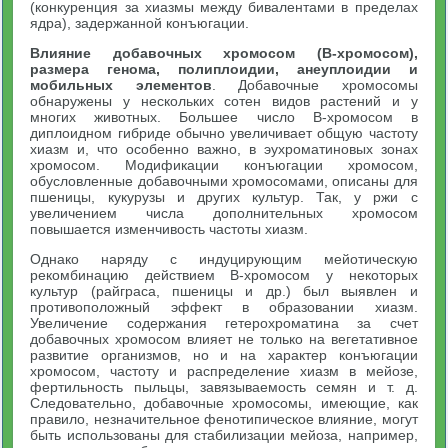
(конкуренция за хиазмы между бивалентами в пределах
ядра), задержанной конъюгации.
Влияние добавочных хромосом (
B
-хромосом),
размера генома, полиплоидии, анеуплоидии и
мобильных элементов
. Добавочные хромосомы
обнаружены у нескольких сотен видов растений и у
многих животных. Большее число B-хромосом в
диплоидном гибриде обычно увеличивает общую частоту
хиазм и, что особенно важно, в эухроматиновых зонах
хромосом. Модификации конъюгации хромосом,
обусловленные добавочными хромосомами, описаны для
пшеницы, кукурузы и других культур. Так, у ржи с
увеличением числа дополнительных хромосом
повышается изменчивость частоты хиазм.
Однако наряду с индуцирующим мейотическую
рекомбинацию действием B-хромосом у некоторых
культур (райграса, пшеницы и др.) был выявлен и
противоположный эффект в образовании хиазм.
Увеличение содержания гетерохроматина за счет
добавочных хромосом влияет не только на вегетативное
развитие организмов, но и на характер конъюгации
хромосом, частоту и распределение хиазм в мейозе,
фертильность пыльцы, завязываемость семян и т. д.
Следовательно, добавочные хромосомы, имеющие, как
правило, незначительное фенотипическое влияние, могут
быть использованы для стабилизации мейоза, например,