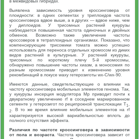
в межвидовых гибридах.
Выявлена зависимость уровня кроссинговера от
плоидности: в одних сегментах у триплоидов частота
кроссинговера вдвое выше, а в других — вдвое ниже, чем
у диплоидов. У трисомных растений кукурузы
наблюдается повышенная частота одиночных и двойных
обменов. Возможно также увеличение частоты
кроссоверов в тетраплоидных организмах. Показано, что
компенсирующие трисомики томата можно успешно
использовать для переноса отдельных хромосом из диких
видов растений в культурные. У растений кукурузы,
трисомных по короткому плечу 5-й хромосомы,
обнаружено повышение частоты хиазм, а моносомия по
разным хромосомам приводит к изменению уровня
рекомбинаций в локусе waxy гетерозиготы wx-C/wx-90.
Имеются данные, свидетельствующие о влиянии на
частоту кроссинговера мобильных элементов генома. Так,
у кукурузы инсерция модулятора Мр приводит почти к
двукратному увеличению rf в соседнем маркированном
сегменте у гетерозигот по реципрокной транслокации Т
1-
. В то же время влияние мобильных элементов на rf
2
характеризуется высокой вариабельностью вплоть до
полного отсутствия эффекта.
Различия по частоте кроссинговера в зависимости
от пола и возраста
. Частота кроссинговера зависит от