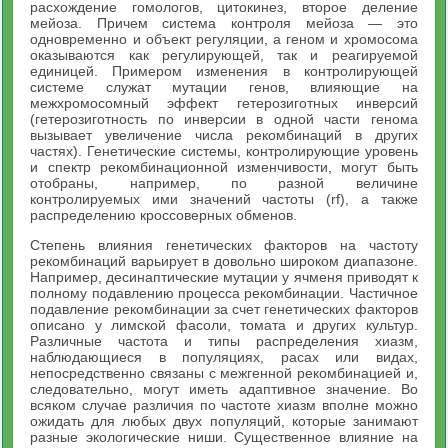
расхождение гомологов, цитокинез, второе деление
мейоза. Причем система контроля мейоза — это
одновременно и объект регуляции, а геном и хромосома
оказываются как регулирующей, так и реагируемой
единицей. Примером изменения в контролирующей
системе служат мутации генов, влияющие на
межхромосомный эффект гетерозиготных инверсий
(гетерозиготность по инверсии в одной части генома
вызывает увеличение числа рекомбинаций в других
частях). Генетические системы, контролирующие уровень
и спектр рекомбинационной изменчивости, могут быть
отобраны, например, по разной величине
контролируемых ими значений частоты (rf), а также
распределению кроссоверных обменов.
Степень влияния генетических факторов на частоту
рекомбинаций варьирует в довольно широком диапазоне.
Например, десинаптические мутации у ячменя приводят к
полному подавлению процесса рекомбинации. Частичное
подавление рекомбинации за счет генетических факторов
описано у лимской фасоли, томата и других культур.
Различные частота и типы распределения хиазм,
наблюдающиеся в популяциях, расах или видах,
непосредственно связаны с межгенной рекомбинацией и,
следовательно, могут иметь адаптивное значение. Во
всяком случае различия по частоте хиазм вполне можно
ожидать для любых двух популяций, которые занимают
разные экологические ниши. Существенное влияние на