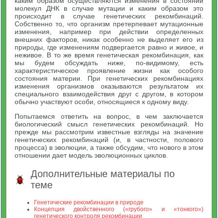
каким образом осуществляются изменения в состоянии
молекул ДНК в случае мутации и каким образом это
происходит в случае генетических рекомбинаций.
Собственно то, что организм претерпевает мутационные
изменения, например при действии определенных
внешних факторов, никак особенно не выделяет его из
природы, где изменениям подвергается равно и живое, и
неживое. В то же время генетическая рекомбинация, как
мы будем обсуждать ниже, по-видимому, есть
характеристическое проявление жизни как особого
состояния материи. При генетических рекомбинациях
изменения организмов оказываются результатом их
специального взаимодействия друг с другом, в котором
обычно участвуют особи, относящиеся к одному виду.
Попытаемся ответить на вопрос, в чем заключается
биологический смысл генетических рекомбинаций. Но
прежде мы рассмотрим известные взгляды на значение
генетических рекомбинаций (и, в частности, полового
процесса) в эволюции, а также обсудим, что нового в этом
отношении дает модель эволюционных циклов.
Дополнительные материалы по
теме
Генетические рекомбинации в природе
Концепция двойственного («грубого» и «тонкого»)
генетического контроля рекомбинации