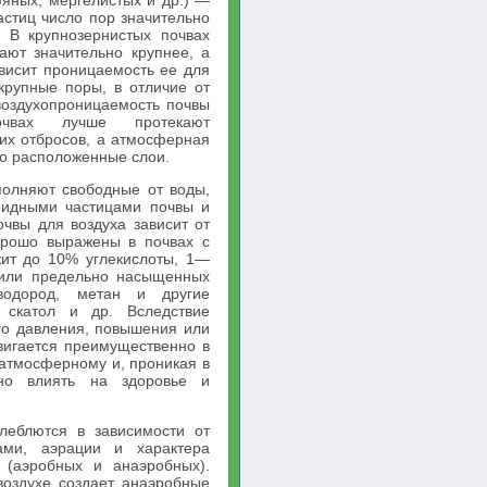
фяных, мергелистых и др.) —
астиц число пор значительно
. В крупнозернистых почвах
ают значительно крупнее, а
висит проницаемость ее для
крупные поры, в отличие от
воздухопроницаемость почвы
очвах лучше протекают
их отбросов, а атмосферная
ко расположенные слои.
полняют свободные от воды,
оидными частицами почвы и
чвы для воздуха зависит от
орошо выражены в почвах с
жит до 10% углекислоты, 1—
 или предельно насыщенных
водород, метан и другие
, скатол и др. Вследствие
го давления, повышения или
вигается преимущественно в
атмосферному и, проникая в
но влиять на здоровье и
олеблются в зависимости от
ами, аэрации и характера
 (аэробных и анаэробных).
воздухе создает анаэробные