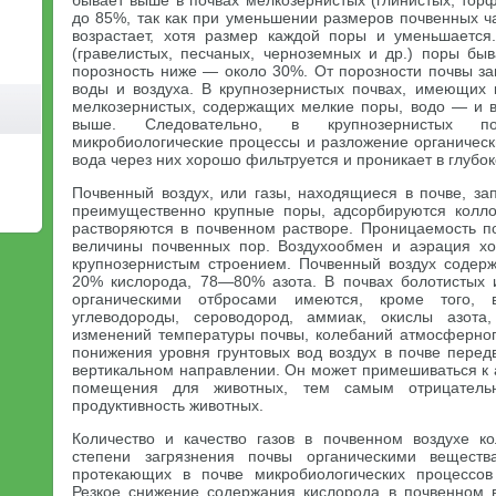
бывает выше в почвах мелкозернистых (глинистых, тор
до 85%, так как при уменьшении размеров почвенных ч
возрастает, хотя размер каждой поры и уменьшается
(гравелистых, песчаных, черноземных и др.) поры быв
порозность ниже — около 30%. От порозности почвы за
воды и воздуха. В крупнозернистых почвах, имеющих 
мелкозернистых, содержащих мелкие поры, водо — и 
выше. Следовательно, в крупнозернистых п
микробиологические процессы и разложение органическ
вода через них хорошо фильтруется и проникает в глубо
Почвенный воздух, или газы, находящиеся в почве, за
преимущественно крупные поры, адсорбируются колл
растворяются в почвенном растворе. Проницаемость по
величины почвенных пор. Воздухообмен и аэрация х
крупнозернистым строением. Почвенный воздух содер
20% кислорода, 78—80% азота. В почвах болотистых
органическими отбросами имеются, кроме того, 
углеводороды, сероводород, аммиак, окислы азота
изменений температуры почвы, колебаний атмосферно
понижения уровня грунтовых вод воздух в почве перед
вертикальном направлении. Он может примешиваться к 
помещения для животных, тем самым отрицатель
продуктивность животных.
Количество и качество газов в почвенном воздухе к
степени загрязнения почвы органическими веществ
протекающих в почве микробиологических процессов
Резкое снижение содержания кислорода в почвенном 