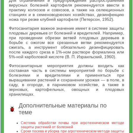
Для ограничения и предупреждения распространения
вирусных болезней картофеля рекомендуется ввести в
практику колхозов и совхозов, а также на селекционных
станциях и в семеноводческих хозяйствах, дезинфекцию
ножа при резке клубней картофеля (Петерсон, 1952).
Фитосанитария важное значение имеет в системе защиты
плодовых деревьев от болезней и вредителей. Например,
при проведении обрезки ветвей плодовых деревьев в
борьбе с ожогом все срезанные ветви рекомендуется
сжигать, а инструмент обязательно дезинфицировать
после каждого среза в 1%-ном растворе формалина или
5%-ной карболовой кислоте (В. П. Израильский, 1960).
Фитосанитарные мероприятия должны входить как
составная часть в системы мероприятий по борьбе с
болезнями и вредителями и применяться при
выращивании растений и сохранении урожая — в поле, в
саду, в огороде, в парниковом хозяйстве, а также в
зерновых, картофельных, овощных и плодовых
хранилищах.
Дополнительные материалы по
теме
Система обработки почвы при агротехническом методе
защиты растений от болезней
Сроки посева и уборка при агротехническом методе защиты