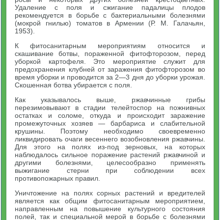
Удаление с поля и сжигание падалицы плодов
рекомендуется в борьбе с бактериальными болезнями
(мокрой гнилью) томатов в Армении (Р. М. Галачьян,
1953).
К фитосанитарным мероприятиям относится и
скашивание ботвы, пораженной фитофторозом, перед
уборкой картофеля. Это мероприятие служит для
предохранения клубней от заражения фитофторозом во
время уборки и проводится за 2—3 дня до уборки урожая.
Скошенная ботва убирается с поля.
Как указывалось выше, ржавчинные грибы
перезимовывают в стадии телейтоспор на пожнивных
остатках и соломе, откуда и происходит заражение
промежуточных хозяев — барбариса и слабительной
крушины. Поэтому необходимо своевременно
ликвидировать очаги весеннего возобновления ржавчины.
Для этого на полях из-под зерновых, на которых
наблюдалось сильное поражение растений ржавчиной и
другими болезнями, целесообразно применять
выжигание стерни при соблюдении всех
противопожарных правил.
Уничтожение на полях сорных растений и вредителей
является как общим фитосанитарным мероприятием,
направленным на повышение культурного состояния
полей, так и специальной мерой в борьбе с болезнями