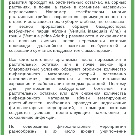
развития проходит на растительных остатках, на сорных
растениях, в почве, а также в организме насекомых-
переносчиков. Например, телейтоспоры многих
ржавчинных грибов сохраняются преимущественно на
стерне и оставшихся после уборки стеблях, где созревают
и весной прорастают, образуя базидиоспоры;
возбудители парши яблони (Venturia inaequalis Wint.) и
груши (Venturia pirina Aderh.) развиваются и сохраняются
на опавших листьях, после перезимовки которых
происходит дальнейшее развитие возбудителей и
созревание сумчатых плодовых тел с аксоспорами.
Все фитопатогенные организмы после перезимовки в
растительных остатках или в почве весной при
благоприятных условиях образуют огромное количество
инфекционного материала, который постепенно
накапливается, размножается и служит источником
заражения и заболевания молодых растений. Поэтому
для уничтожения возбудителей болезней на
растительных остатках или для снижения количества
инфекционного материала вблизи вегетирующих
растений-хозяев необходимо проведение надлежащих
фитосанитарных мероприятий, с помощью которых
создаются условия, препятствующие накоплению и
сохранению инфекции.
По содержанию фитосанитарные мероприятия
разнообразны: в их число входит уничтожение