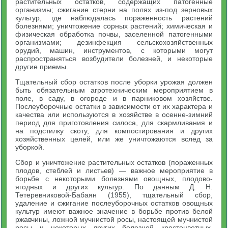
растительных остатков, содержащих патогенные
организмы; сжигание стерни на полях из-под зерновых
культур, где наблюдалась пораженность растений
болезнями; уничтожение сорных растений; химическая и
физическая обработка почвы, заселенной патогенными
организмами; дезинфекция сельскохозяйственных
орудий, машин, инструментов, с которыми могут
распространяться возбудители болезней, и некоторые
другие приемы.
Тщательный сбор остатков после уборки урожая должен
быть обязательным агротехническим мероприятием в
поле, в саду, в огороде и в парниковом хозяйстве.
Послеуборочные остатки в зависимости от их характера и
качества или используются в хозяйстве в осенне-зимний
период для приготовления силоса, для скармливания и
на подстилку скоту, для компостирования и других
хозяйственных целей, или же уничтожаются вслед за
уборкой.
Сбор и уничтожение растительных остатков (пораженных
плодов, стеблей и листьев) — важное мероприятие в
борьбе с некоторыми болезнями овощных, плодово-
ягодных и других культур. По данным Д. Н.
Тетеревниковой-Бабаян (1955), тщательный сбор,
удаление и сжигание послеуборочных остатков овощных
культур имеют важное значение в борьбе против белой
ржавчины, ложной мучнистой росы, настоящей мучнистой
росы и некоторых других болезней крестоцветных.