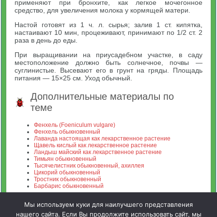
применяют при бронхите, как легкое мочегонное
средство, для увеличения молока у кормящей матери.
Настой готовят из 1 ч. л. сырья; залив 1 ст. кипятка,
настаивают 10 мин, процеживают, принимают по 1/2 ст. 2
раза в день до еды.
При выращивании на приусадебном участке, в саду
местоположение должно быть солнечное, почвы —
суглинистые. Высевают его в грунт на гряды. Площадь
питания — 15×25 см. Уход обычный.
Дополнительные материалы по
теме
Фенхель (Foeniculum vulgare)
Фенхель обыкновенный
Лаванда настоящая как лекарственное растение
Щавель кислый как лекарственное растение
Ландыш майский как лекарственное растение
Тимьян обыкновенный
Тысячелистник обыкновенный, ахиллея
Цикорий обыкновенный
Тростник обыкновенный
Барбарис обыкновенный
Мы используем куки для наилучшего представления
нашего сайта. Если Вы продолжите использовать сайт, мы