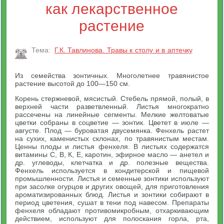
как лекарственное
растение
Тема:
Г.К. Тавлинова. Травы к столу и в аптечку
Из семейства зонтичных. Многолетнее травянистое
растение высотой до 100—150 см.
Корень стержневой, мясистый. Стебель прямой, полый, в
верхней части разветвленный. Листья многократно
рассечены на линейные сегменты. Мелкие желтоватые
цветки собраны в соцветие — зонтик. Цветет в июле —
августе. Плод — буроватая двусемянка. Фенхель растет
на сухих, каменистых склонах, по травянистым местам.
Ценны плоды и листья фенхеля. В листьях содержатся
витамины С, В, К, Е, каротин, эфирное масло — анетел и
др. углеводы, клетчатка и др. полезные вещества.
Фенхель используется в кондитерской и пищевой
промышленности. Листья и семенные зонтики используют
при засолке огурцов и других овощей, для приготовления
ароматизированных блюд. Листья и зонтики собирают в
период цветения, сушат в тени под навесом. Препараты
фенхеля обладают противомикробным, отхаркивающим
действием, используют для полоскания горла, рта,