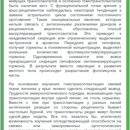
живущих трансплантатов и особенно гомотрансплантатов
было наличие кист. С функциональной точки зрения у
крыс-реципиентов наблюдалась некоторая тенденция к
замене эстрального цикла состоянием постоянного
ороговения. Такие ненормальные явления, которые
нельзя связать с антигенными различиями доноров и
реципиентов, вероятно, обусловлены плохой
васкуляризацией трансплантатов. Это приводит к
неадекватной секреции или ограниченному выделению
экстрогенов в кровоток. Передняя доля гипофиза,
получая гормоны в пониженной концентрации, выделяет
излишнее количество фолликулостимулирующего
гормона. Одновременно снижается или вовсе
прекращается секреция гипофизом лютеинизирующего
гормона. В результате вместо овуляции и развития
желтого тела происходит разрастание фолликулов в
кисты.
На основании изучения гомотрансплантации свежей
ткани яичника у крыс можно сделать следующий вывод.
Трудности иммунологического порядка, возникающие при
трансплантации внутри одной линии, не столь серьезны.
Вместе с тем при трансплантации у разных линий
антигенная реакция со стороны реципиента бывает
настолько бурной, что трансплантаты редко живут более
одной-двух недель. Все это, казалось бы, исключало
возможность изучения оплодотворяющей способности на
свежих или замороженных ортотопических