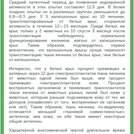
Средний латентный период до появления эндокринной
активности в этих опытах составлял 11,5 дня. В более
поздних опытах он в различных группах уменьшился до
6,8—8,3 дня. У 5 капюшонных крыс из 10 яичники,
трансплантированные от белых крыс, сохраняли
активность в течение 12—15 месяцев. Среди белых же
крыс только у 2 животных из 10 спустя 3 месяца после
трансплантации наблюдалось нормальное
функционирование яичников, взятых от капюшонных
крыс. Таким образом, подтвердилось первое
впечатление, что капюшонные крысы лучше переносят
трансплантацию ткани яичника от белых крыс, чем белые
от капюшонных.
Интересно, что у белых крыс процент приживших и
активных через 22 дня гомотрансплантатов ткани яичника
от животных одной линии был выше, чем процент
приживших гомотрансплантатов кожи. Процент
воспринятых организмом и приживших трансплантатов
ткани яичника от животных разных линий был ниже у
животных, которым раньше подсаживали кожу от тех же
доноров (независимо от того, воспринимал ее организм
или нет). Таким образом, ткань яичника, по-видимому,
отличается меньшей «тканевой совместимостью»
антигенов, чем кожа, но обе ткани имеют некоторые
общие антигены.
Характерной анатомической чертой длительное время