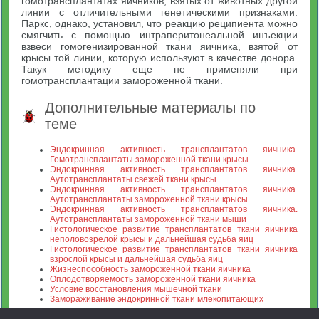
гомотрансплантатах яичников, взятых от животных другой
линии с отличительными генетическими признаками.
Паркс, однако, установил, что реакцию реципиента можно
смягчить с помощью интраперитонеальной инъекции
взвеси гомогенизированной ткани яичника, взятой от
крысы той линии, которую используют в качестве донора.
Такук методику еще не применяли при
гомотрансплантации замороженной ткани.
Дополнительные материалы по
теме
Эндокринная активность трансплантатов яичника.
Гомотрансплантаты замороженной ткани крысы
Эндокринная активность трансплантатов яичника.
Аутотрансплантаты свежей ткани крысы
Эндокринная активность трансплантатов яичника.
Аутотрансплантаты замороженной ткани крысы
Эндокринная активность трансплантатов яичника.
Аутотрансплантаты замороженной ткани мыши
Гистологическое развитие трансплантатов ткани яичника
неполовозрелой крысы и дальнейшая судьба яиц
Гистологическое развитие трансплантатов ткани яичника
взрослой крысы и дальнейшая судьба яиц
Жизнеспособность замороженной ткани яичника
Оплодотворяемость замороженной ткани яичника
Условие восстановления мышечной ткани
Замораживание эндокринной ткани млекопитающих