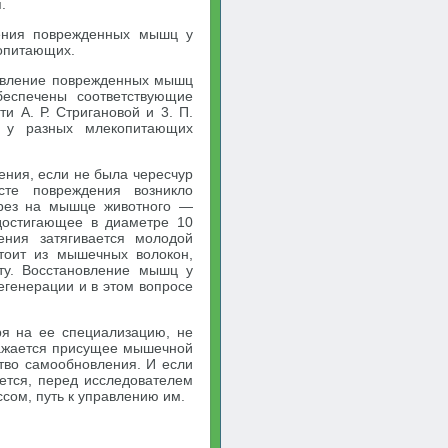
.
ления поврежденных мышц у
копитающих.
ановление поврежденных мышц
беспечены соответствующие
и А. Р. Стригановой и 3. П.
ц у разных млекопитающих
ния, если не была чересчур
сте повреждения возникло
зрез на мышце животного —
 достигающее в диаметре 10
ения затягивается молодой
тоит из мышечных волокон,
ту. Восстановление мышц у
генерации и в этом вопросе
ря на ее специализацию, не
тражается присущее мышечной
ство самообновления. И если
ается, перед исследователем
ссом, путь к управлению им.