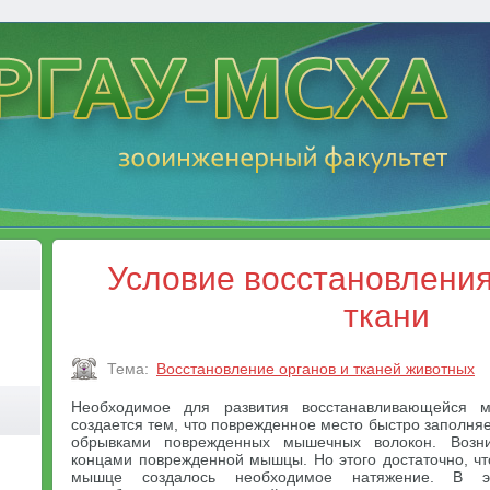
Условие восстановлени
ткани
Тема:
Восстановление органов и тканей животных
Необходимое для развития восстанавливающейся 
создается тем, что поврежденное место быстро заполняе
обрывками поврежденных мышечных волокон. Возн
концами поврежденной мышцы. Но этого достаточно, ч
мышце создалось необходимое натяжение. В эт