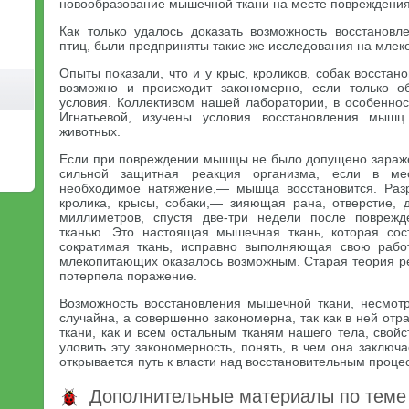
новообразование мышечной ткани на месте повреждения
Как только удалось доказать возможность восстанов
птиц, были предприняты такие же исследования на мле
Опыты показали, что и у крыс, кроликов, собак восст
возможно и происходит закономерно, если только о
условия. Коллективом нашей лаборатории, в особенност
Игнатьевой, изучены условия восстановления мыш
животных.
Если при повреждении мышцы не было допущено зараже
сильной защитная реакция организма, если в ме
необходимое натяжение,— мышца восстановится. Ра
кролика, крысы, собаки,— зияющая рана, отверстие,
миллиметров, спустя две-три недели после поврежд
тканью. Это настоящая мышечная ткань, которая сос
сократимая ткань, исправно выполняющая свою рабо
млекопитающих оказалось возможным. Старая теория ре
потерпела поражение.
Возможность восстановления мышечной ткани, несмот
случайна, а совершенно закономерна, так как в ней о
ткани, как и всем остальным тканям нашего тела, свой
уловить эту закономерность, понять, в чем она заключ
открывается путь к власти над восстановительным проце
Дополнительные материалы по теме