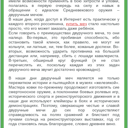
имели возможности применять в бою хитрости и уловки,
полагаясь в первую очередь на силу и навык в
обращении с идеалом Средневекового оружия –
двуручным мечом.
В наши дни, когда доступ в Интернет есть практически у
каждого второго россиянина,
купить меч
стало настолько
просто, что его может заказать даже ребёнок.
Если говорить о преимуществах двуручного меча, то они
налицо. Во-первых, это пробивная способность, ибо
остановить такой клинок, как правило, не могут ни
кольчуги, ни латные, ни, тем более, кожаные доспехи. Во-
вторых, возможность ударить противника на большой
дистанции или, например, сбить с лошади кавалериста.
В-третьих, обширный круг функций (я не стал
перечислять их, поскольку каждая из этих задач
двуручного меча звучит достаточно кровожадно).
В наши дни двуручный меч является не только
пережитком истории и пылящейся в музеях «железякой».
Мастера ковки по-прежнему продолжают изготовлять сие
смертоносное оружие, а поклонники боевых ролевых игр,
исторического спорта и реконструкторского движения и в
наши дни используют клейморы в боях и исторических
демонстрациях. Поэтому, сверкающие честью и славой
двуручные мечи до сих пор осуществляют
справедливость на полях сражений и блистают под
лучами солнца на реконструкторских выставках, год от
года становясь лишь благороднее, словно древнее вино.