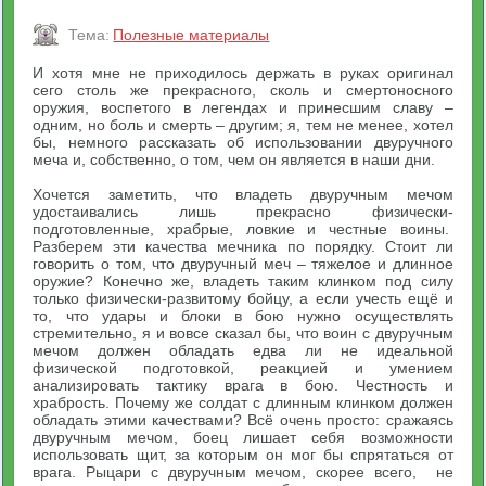
Тема:
Полезные материалы
И хотя мне не приходилось держать в руках оригинал
сего столь же прекрасного, сколь и смертоносного
оружия, воспетого в легендах и принесшим славу –
одним, но боль и смерть – другим; я, тем не менее, хотел
бы, немного рассказать об использовании двуручного
меча и, собственно, о том, чем он является в наши дни.
Хочется заметить, что владеть двуручным мечом
удостаивались лишь прекрасно физически-
подготовленные, храбрые, ловкие и честные воины.
Разберем эти качества мечника по порядку. Стоит ли
говорить о том, что двуручный меч – тяжелое и длинное
оружие? Конечно же, владеть таким клинком под силу
только физически-развитому бойцу, а если учесть ещё и
то, что удары и блоки в бою нужно осуществлять
стремительно, я и вовсе сказал бы, что воин с двуручным
мечом должен обладать едва ли не идеальной
физической подготовкой, реакцией и умением
анализировать тактику врага в бою. Честность и
храбрость. Почему же солдат с длинным клинком должен
обладать этими качествами? Всё очень просто: сражаясь
двуручным мечом, боец лишает себя возможности
использовать щит, за которым он мог бы спрятаться от
врага. Рыцари с двуручным мечом, скорее всего, не