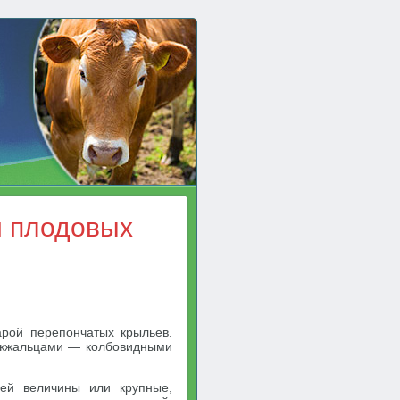
и плодовых
рой перепончатых крыльев.
ужжальцами — колбовидными
ней величины или крупные,