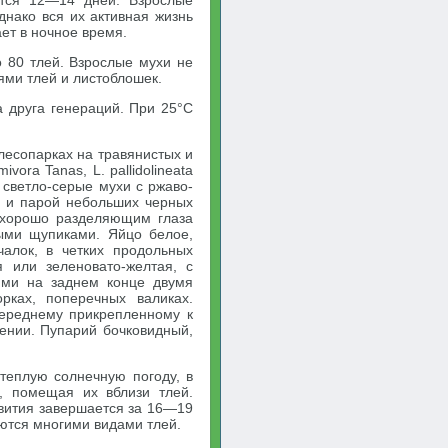
ется 12—14 дней. Взрослые
днако вся их активная жизнь
ает в ночное время.
о 80 тлей. Взрослые мухи не
ми тлей и листоблошек.
а друга генераций. При 25°С
лесопарках на травянистых и
vora Tanas, L. pallidolineata
) светло-серые мухи с ржаво-
 и парой небольших черных
с хорошо разделяющим глаза
тыми щупиками. Яйцо белое,
чалок, в четких продольных
 или зеленовато-желтая, с
ими на заднем конце двумя
рках, поперечных валиках.
переднему прикрепленному к
тении. Пупарий бочковидный,
теплую солнечную погоду, в
, помещая их вблизи тлей.
вития завершается за 16—19
аются многими видами тлей.