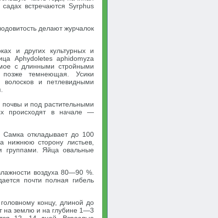
 садах встречаются Syrphus
лодовитость делают журчалок
ках и других культурных и
ица Aphydoletes aphidomyza
омое с длинными стройными
, позже темнеющая. Усики
и волосков и петлевидными
.
е почвы и под растительными
ых происходят в начале —
. Самка откладывает до 100
а нижнюю сторону листьев,
и группами. Яйца овальные
влажности воздуха 80—90 %.
ается почти полная гибель
 головному концу, длиной до
ет на землю и на глубине 1—3