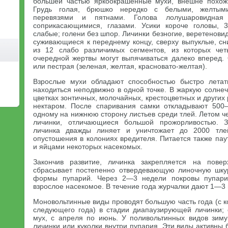
большей частью яркоокрашенные мухи, внешне похож
Грудь голая, брюшко нередко с белыми, желтыми
перевязями и пятнами. Голова лолушаровидна
соприкасающимися, глазами. Усики короче головы, 3
слабые; голени без шпор. Личинки безногие, веретенов
суживающиеся к переднему концу, сверху выпуклые, сни
из 12 слабо различимых сегментов, из которых че
очередной жертвы могут выпячиваться далеко вперед. 
или пестрая (зеленая, желтая, красновато-желтая).
Взрослые мухи обладают способностью быстро летать
находиться неподвижно в одной точке. В жаркую солне
цветках зонтичных, молочайных, крестоцветных и других
нектаром. После спаривания самки откладывают 50
одному на нижнюю сторону листьев среди тлей. Летом ч
личинки, отличающиеся большой прожорливостью. З
личинка дважды линяет и уничтожает до 2000 тлей
опустошения в колониях вредителя. Питается также па
и яйцами некоторых насекомых.
Закончив развитие, личинка закрепляется на повер
сбрасывает постепенно отвердевающую линочную шкур
формы пупарий. Через 2—3 недели покровы пупари
взрослое насекомое. В течение года журчалки дают 1—3
Моновольтинные виды проводят большую часть года (с 
следующего года) в стадии диапаузирующей личинки; 
мух, с апреля по июнь. У поливольтинных видов зим
личинки или куколки внутри пупария. Эти виды активны 