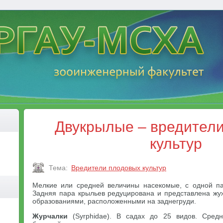
Двукрылые – вредител
культур
Тема:
Вредители плодовых культур
Мелкие или средней величины насекомые, с одной па
Задняя пара крыльев редуцирована и представлена ж
образованиями, расположенными на заднегруди.
Журчалки
(Syrphidae). В садах до 25 видов. Сред