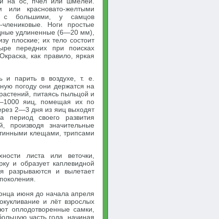
и на ос, пчел или шмелей.
 или красновато-желтыми
я с большими, у самцов
-члениковые. Ноги простые
идные удлиненные (6—20 мм),
зу плоские; их тело состоит
тыре передних при поисках
Окраска, как правило, яркая
 и парить в воздухе, т. е.
чную погоду они держатся на
 растений, питаясь пыльцой и
0—1000 яиц, помещая их по
ерез 2—3 дня из яиц выходят
а период своего развития
, производя значительные
утинными клещами, трипсами
хности листа или веточки,
ку и образует каплевидной
я разрываются и вылетает
 поколения.
конца июня до начала апреля
окукливание и лёт взрослых
уют оплодотворенные самки,
большую часть года, начиная