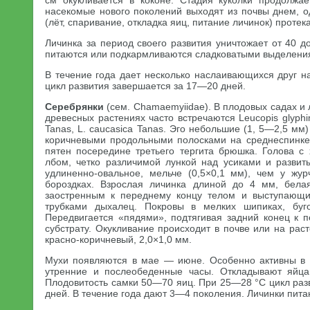
см окукливается в коконе. Стадия куколки продолжа
насекомые нового поколений выходят из почвы днем, о
(лёт, спаривание, откладка яиц, питание личинок) протек
Личинка за период своего развития уничтожает от 40 д
питаются или подкармливаются сладковатыми выделения
В течение года дает несколько наслаивающихся друг н
цикл развития завершается за 17—20 дней.
Серебрянки
(сем. Chamaemyiidae). В плодовых садах и 
древесных растениях часто встречаются Leucopis glyphimi
Tanas, L. caucasica Tanas. Эго небольшие (1, 5—2,5 мм
коричневыми продольными полосками на среднеспинке
пятен посередине третьего тергита брюшка. Голова 
лбом, четко различимой лункой над усиками и разви
удлиненно-овальное, мельче (0,5×0,1 мм), чем у жур
бороздках. Взрослая личинка длиной до 4 мм, белая
заостренным к переднему концу телом и выступающ
трубками дыхалец. Покровы в мелких шипиках, буго
Передвигается «пядями», подтягивая задний конец к 
субстрату. Окукливание происходит в почве или на рас
красно-коричневый, 2,0×1,0 мм.
Мухи появляются в мае — июне. Особенно активны в 
утренние и послеобеденные часы. Откладывают яйца
Плодовитость самки 50—70 яиц. При 25—28 °С цикл раз
дней. В течение года дают 3—4 поколения. Личинки пит