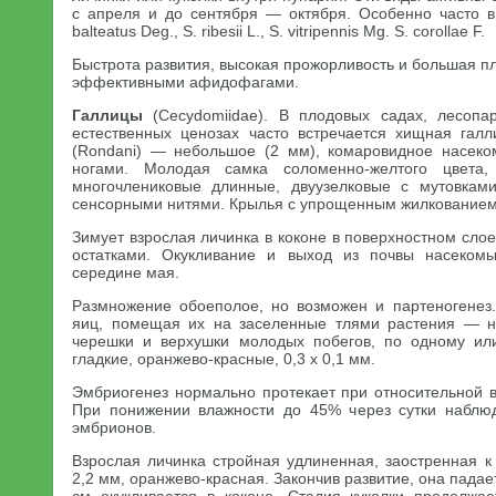
с апреля и до сентября — октября. Особенно часто в
balteatus Deg., S. ribesii L., S. vitripennis Mg. S. corollae F.
Быстрота развития, высокая прожорливость и большая п
эффективными афидофагами.
Галлицы
(Cecydomiidae). В плодовых садах, лесопар
естественных ценозах часто встречается хищная галл
(Rondani) — небольшое (2 мм), комаровидное насек
ногами. Молодая самка соломенно-желтого цвета
многочлениковые длинные, двуузелковые с мутовкам
сенсорными нитями. Крылья с упрощенным жилкованием
Зимует взрослая личинка в коконе в поверхностном сло
остатками. Окукливание и выход из почвы насеком
середине мая.
Размножение обоеполое, но возможен и партеногенез
яиц, помещая их на заселенные тлями растения — н
черешки и верхушки молодых побегов, по одному ил
гладкие, оранжево-красные, 0,3 х 0,1 мм.
Эмбриогенез нормально протекает при относительной 
При понижении влажности до 45% через сутки наблюд
эмбрионов.
Взрослая личинка стройная удлиненная, заостренная к
2,2 мм, оранжево-красная. Закончив развитие, она пада