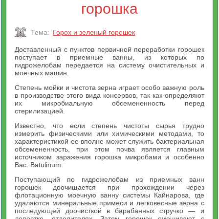
горошка
Тема:
Горох и зеленый горошек
Доставленный с пунктов первичной переработки горошек
поступает в приемные ванны, из которых по
гидрожелобам передается на систему очистительных и
моечных машин.
Степень мойки и чистота зерна играет особо важную роль
в производстве этого вида консервов, так как определяют
их микробиальную обсемененность перед
стерилизацией.
Известно, что если степень чистоты сырья трудно
измерить физическими или химическими методами, то
характеристикой ее вполне может служить бактериальная
обсемененность, при этом почва является главным
источником заражения горошка микробами и особенно
Вас. Batulinum.
Поступающий по гидрожелобам из приемных ванн
горошек доочищается при прохождении через
флотационную моечную ванну системы Кайнарова, где
удаляются минеральные примеси и легковесные зерна с
последующей доочисткой в барабанных стручко — и
лепестко- отделителях. Затем горошек смешивают с