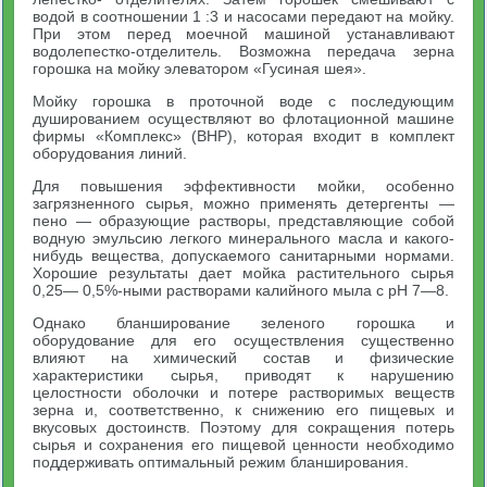
водой в соотношении 1 :3 и насосами передают на мойку.
При этом перед моечной машиной устанавливают
водолепестко-отделитель. Возможна передача зерна
горошка на мойку элеватором «Гусиная шея».
Мойку горошка в проточной воде с последующим
душированием осуществляют во флотационной машине
фирмы «Комплекс» (ВНР), которая входит в комплект
оборудования линий.
Для повышения эффективности мойки, особенно
загрязненного сырья, можно применять детергенты —
пено — образующие растворы, представляющие собой
водную эмульсию легкого минерального масла и какого-
нибудь вещества, допускаемого санитарными нормами.
Хорошие результаты дает мойка растительного сырья
0,25— 0,5%-ными растворами калийного мыла с pH 7—8.
Однако бланширование зеленого горошка и
оборудование для его осуществления существенно
влияют на химический состав и физические
характеристики сырья, приводят к нарушению
целостности оболочки и потере растворимых веществ
зерна и, соответственно, к снижению его пищевых и
вкусовых достоинств. Поэтому для сокращения потерь
сырья и сохранения его пищевой ценности необходимо
поддерживать оптимальный режим бланширования.