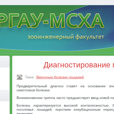
Диагностирование 
Тема:
Вирусные болезни лошадей
Предварительный диагноз ставят на основании эпи
симптомов болезни.
Возникновению гриппа часто предшествует ввод новой па
Болезнь характеризуется высокой контагиозностью,
поголовья лошадей, коротким инкубационным пери
течением.