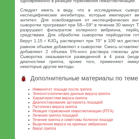
одновременно в реакции торможения гемагглютинации.
Следует иметь в виду, что в исследуемых сыворот
неспецифические ингибиторы, которые имитируют в
антител. Для освобождения от неспецифических инг
сыворотки прогревают при 58—59° в течение 30 минут.
разрушают фильтратом холерного вибриона, перй
средствами. Для обработки сыворотки перйодатом го
Берут 1,15 г KJO
растворяют при 70° в 100 мл дистил
4
равном объеме добавляют к сыворотке. Смесь оставляют 
добавляют 2 объема 5%-ного раствора глюкозы для
Сыворотка оказывается разведенной в 4 раза (мод
диагностики гриппа, кроме того, применяют имм
некоторые другие методы.
Дополнительные материалы по теме
Иммунитет лошади после гриппа
Эпизоотологические данные вируса гриппа
Характеристики вируса гриппа
Диагностирование артериита лошадей
Патогенез вируса гриппа
Реакция торможения гемагглютинации (РТГА)
Лечение гриппа лошадей
Течение гриппа и симптомы болезни лошади
Выделение вируса на куриных эмбрионах
Вирус гриппа