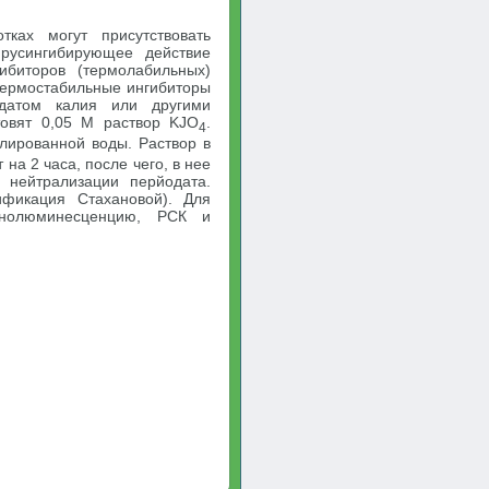
ках могут присутствовать
ирусингибирующее действие
ибиторов (термолабильных)
 Термостабильные ингибиторы
одатом калия или другими
товят 0,05 М раствор KJO
.
4
лированной воды. Раствор в
на 2 часа, после чего, в нее
 нейтрализации перйодата.
ификация Стахановой). Для
унолюминесценцию, РСК и