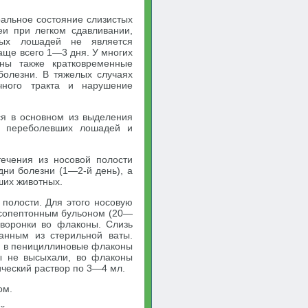
альное состояние слизистых
еи при легком сдавливании,
ных лошадей не является
аще всего 1—3 дня. У многих
ны также кратковременные
болезни. В тяжелых случаях
чного тракта и нарушение
ся в основном из выделения
ви переболевших лошадей и
ечения из носовой полости
дни болезни (1—2-й день), а
вших животных.
 полости. Для этого носовую
ясопептонным бульоном (20—
воронки во флаконы. Слизь
анным из стерильной ваты.
о в пенициллиновые флаконы
ы не высыхали, во флаконы
ческий раствор по 3—4 мл.
ом.