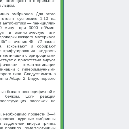
ей, помещают в стерильные
о льдом.
иных эмбрионов. Для этого
готовят суспензию 1:10 на
т антибиотики — пенициллин
0 минут при 3000 об/мин.
дят в амниотическую или
проверки каждого материала
35° в течение 48—72 часов.
, вскрывают и собирают
нтрифугирования жидкость
агглютинации с эритроцитами
ствует о присутствии вируса
фичности гемагглютинации
ютинации с гипериммунными
орого типа. Следует иметь в
иппа A/Equi 2. Вирус первого
тью бывает неспецифичной и
м белком. Если реакция
 последующих пассажах на
ы, необходимо провести 3—4
заражают куриные эмбрионы
и выделении вируса гриппа
к правило, гемагглютинины