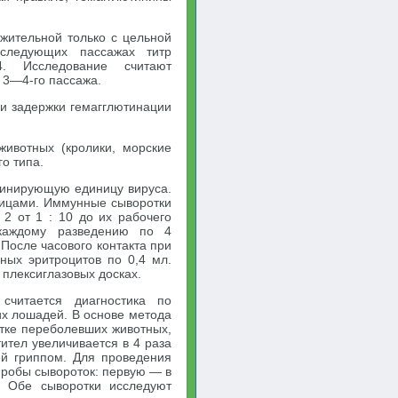
жительной только с цельной
следующих пассажах титр
4. Исследование считают
 3—4-го пассажа.
и задержки гемагглютинации
животных (кролики, морские
го типа.
тинирующую единицу вируса.
ницами. Иммунные сыворотки
2 от 1 : 10 до их рабочего
каждому разведению по 4
После часового контакта при
ных эритроцитов по 0,4 мл.
 плексиглазовых досках.
считается диагностика по
х лошадей. В основе метода
отке переболевших животных,
ител увеличивается в 4 раза
ей гриппом. Для проведения
Пробы сывороток: первую — в
. Обе сыворотки исследуют