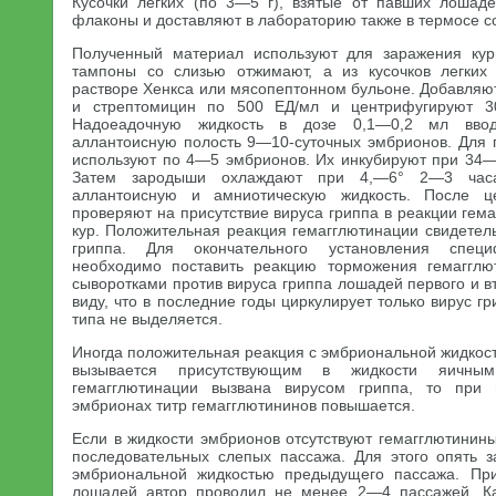
Кусочки легких (по 3—5 г), взятые от павших лошад
флаконы и доставляют в лабораторию также в термосе с
Полученный материал используют для заражения кур
тампоны со слизью отжимают, а из кусочков легких 
растворе Хенкса или мясопептонном бульоне. Добавляю
и стрептомицин по 500 ЕД/мл и центрифугируют 3
Надоеадочную жидкость в дозе 0,1—0,2 мл вво
аллантоисную полость 9—10-суточных эмбрионов. Для 
используют по 4—5 эмбрионов. Их инкубируют при 34—
Затем зародыши охлаждают при 4,—6° 2—3 часа
аллантоисную и амниотическую жидкость. После це
проверяют на присутствие вируса гриппа в реакции гем
кур. Положительная реакция гемагглютинации свидетель
гриппа. Для окончательного установления специ
необходимо поставить реакцию торможения гемаггл
сыворотками против вируса гриппа лошадей первого и вт
виду, что в последние годы циркулирует только вирус гр
типа не выделяется.
Иногда положительная реакция с эмбриональной жидкос
вызывается присутствующим в жидкости яичны
гемагглютинации вызвана вирусом гриппа, то при
эмбрионах титр гемагглютининов повышается.
Если в жидкости эмбрионов отсутствуют гемагглютинин
последовательных слепых пассажа. Для этого опять 
эмбриональной жидкостью предыдущего пассажа. Пр
лошадей автор проводил не менее 2—4 пассажей. Ка