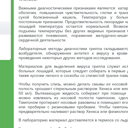
Важными диагностическими признаками являются: катар
оболочек, повышенная чувствительность глотки и трах
сухой болезненный кашель. Температура у боль
постоянным признаком. Продолжительность лихорадки ч
лошадей температура остается нормальной. Возмож
подъемы температуры без других видимых признаков 
развиваются пневмония, поражение желудочно-кише
сердечной деятельности.
Лабораторные методы диагностики гриппа складывают
возбудителя, обнаружения антител к вирусу в кро
проведения некоторых других методов исследования.
Материалом для выделения вируса гриппа служат ист
больных лошадей, которые следует собирать в первые 
также кусочки легкого и соскобы со слизистой трахеи па
Чтобы получить слизь, можно делать смывы из носовой
полость орошают стерильным раствором Хенкса или м
50 мл). Вытекающую жидкость собирают при помощи 
можно извлекать из носовой полости тампоном, сдел
Тампоном протирают носовые раковины и помещают ег
или пробирки с резиновыми пробками. Чтобы тампон
предварительно наливают раствор Хенкса или физиологи
В лабораторию материал доставляется в термосе со льд