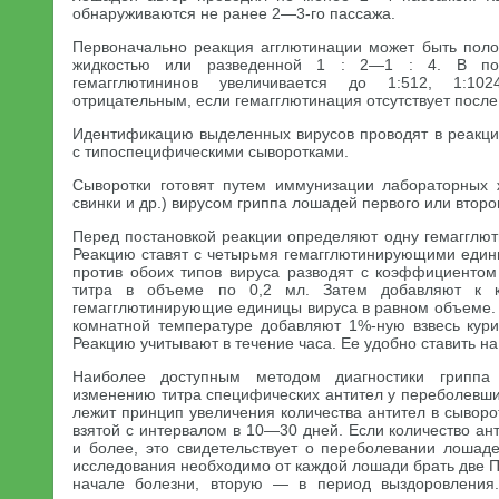
обнаруживаются не ранее 2—3-го пассажа.
Первоначально реакция агглютинации может быть поло
жидкостью или разведенной 1 : 2—1 : 4. В по
гемагглютининов увеличивается до 1:512, 1:102
отрицательным, если гемагглютинация отсутствует после
Идентификацию выделенных вирусов проводят в реакци
с типоспецифическими сыворотками.
Сыворотки готовят путем иммунизации лабораторных 
свинки и др.) вирусом гриппа лошадей первого или второ
Перед постановкой реакции определяют одну гемагглю
Реакцию ставят с четырьмя гемагглютинирующими еди
против обоих типов вируса разводят с коэффициентом 
титра в объеме по 0,2 мл. Затем добавляют к 
гемагглютинирующие единицы вируса в равном объеме. 
комнатной температуре добавляют 1%-ную взвесь кури
Реакцию учитывают в течение часа. Ее удобно ставить на
Наиболее доступным методом диагностики гриппа 
изменению титра специфических антител у переболевши
лежит принцип увеличения количества антител в сывор
взятой с интервалом в 10—30 дней. Если количество ант
и более, это свидетельствует о переболевании лошад
исследования необходимо от каждой лошади брать две 
начале болезни, вторую — в период выздоровления