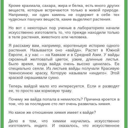
Кроме крахмала, сахара, жира и белка, есть много других
веществ, которые встречаются только в живой природе.
Например, ни один камень не содержит в себе тех
чудесных пахучих веществ, какие выделяют растения.
Но вот с некоторых пор ученые в лабораториях начали
искусственно изготовлять то, что прежде находили только
в теле растения, животного или человека.
Я расскажу вам, например, коротенькую историю одного
растения. Называется оно «вайда». Растет в Южной
Европе, а у нас — на Кавказе и в Средней Азии. У вайды
скромный желтоватый цветок, узкие, длинные листья.
Было время, когда вайда очень высоко ценилась. Ее
специально сеяли. Из листьев вайды получали Красивую
темносинюю краску, Которую называли «индиго». Этой
краской окрашивали сукно.
Теперь вайдой мало кто интересуется. Если и разводят
ее, то просто как кормовую траву.
Почему же вайда попала в немилость? Причина кроется в
том, что за последние сто лет очень развилась химия.
Но какое же отношение химия имеет к вайде?
Дело в том, что химики научились искусственно
изготовлять индиго. И оказалось, что искусственное