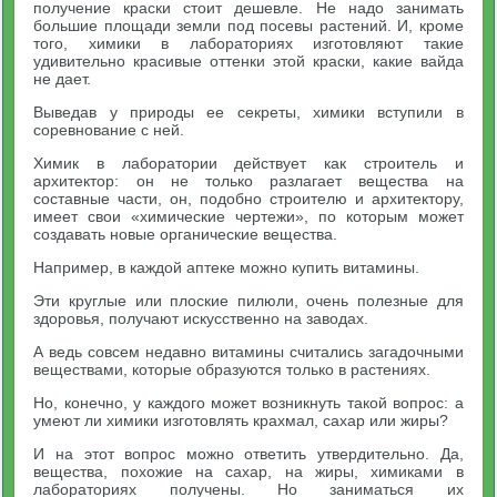
получение краски стоит дешевле. Не надо занимать
большие площади земли под посевы растений. И, кроме
того, химики в лабораториях изготовляют такие
удивительно красивые оттенки этой краски, какие вайда
не дает.
Выведав у природы ее секреты, химики вступили в
соревнование с ней.
Химик в лаборатории действует как строитель и
архитектор: он не только разлагает вещества на
составные части, он, подобно строителю и архитектору,
имеет свои «химические чертежи», по которым может
создавать новые органические вещества.
Например, в каждой аптеке можно купить витамины.
Эти круглые или плоские пилюли, очень полезные для
здоровья, получают искусственно на заводах.
А ведь совсем недавно витамины считались загадочными
веществами, которые образуются только в растениях.
Но, конечно, у каждого может возникнуть такой вопрос: а
умеют ли химики изготовлять крахмал, сахар или жиры?
И на этот вопрос можно ответить утвердительно. Да,
вещества, похожие на сахар, на жиры, химиками в
лабораториях получены. Но заниматься их