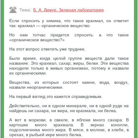
Тема:
Б. А. Дижур. Зеленая лаборатория
Если спросить у химика, что такое крахмал, он ответит
так: крахмал — органическое вещество.
Но нам тотчас придется спросить: а что такое
«органическое вещество?»
На этот вопрос ответить уже труднее.
Было время, когда целой группе веществ дали такое
название. Это крахмал, сахар, жиры, белки. Эти вещества
находили только в живых организмах, потому и назвали
их органическими.
Вещества, из которых состоят камни, вода, воздух,
назвали неорганическими.
На первый взгляд это кажется справедливым.
Действительно, ни в одном минерале, ни в одной руде не
найдешь ни сахара, ни жира, ни крахмала, ни белка.
А вот в моркови, в свекле, в яблоке много сахара. В
картошке много крахмала. В зернах конопли,
подсолнечника много жира. В мясе, в молоке, в хлебе, в
орехах, в рыбьей икре много белка.