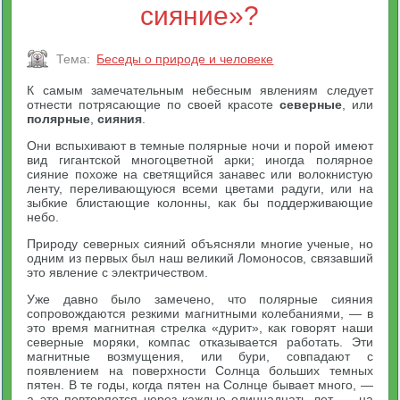
сияние»?
Тема:
Беседы о природе и человеке
К самым замечательным небесным явлениям следует
отнести потрясающие по своей красоте
северные
, или
полярные
,
сияния
.
Они вспыхивают в темные полярные ночи и порой имеют
вид гигантской многоцветной арки; иногда полярное
сияние похоже на светящийся занавес или волокнистую
ленту, переливающуюся всеми цветами радуги, или на
зыбкие блистающие колонны, как бы поддерживающие
небо.
Природу северных сияний объясняли многие ученые, но
одним из первых был наш великий Ломоносов, связавший
это явление с электричеством.
Уже давно было замечено, что полярные сияния
сопровождаются резкими магнитными колебаниями, — в
это время магнитная стрелка «дурит», как говорят наши
северные моряки, компас отказывается работать. Эти
магнитные возмущения, или бури, совпадают с
появлением на поверхности Солнца больших темных
пятен. В те годы, когда пятен на Солнце бывает много, —
а это повторяется через каждые одиннадцать лет, — на