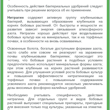
Особенность действия бактериальных удобрений следует
учитывать при решении вопроса об их применении.
Нитрагин
содержит активную группу клубеньковых
бактерий, вызывающих образование клубеньков на
корнях бобовых растений. От быстроты и мощности их
развития зависит энергия связывания атмосферного
азота. Нитрагин хорошо действует при возделывании
бобовых культур как на минеральных, так и на торфяных
почвах, в особенности на вновь осваиваемых.
Освоенные болота, богатые доступными формами азота,
часто слабо или совсем не реагируют на заражение
почвы клубеньковыми бактериями; происходит это
потому, что бобовые растения в подобных условиях
предпочтительно используют минеральные формы азота;
при этом клубеньки на корнях растений развиваются
медленно. Для улучшения условий роста бобовых культур
и повышения эффективности нитратинизации на
торфяных почвах с повышенным содержанием
усвояемого азота рекомендуется несколько увеличивать
дозы вносимых фосфорно-калийных удобрений.
Необходимо учитывать специфичность действия
нитрагина. Для отдельных групп и видов бобовых
растений выпускают специальные препараты, пригодные
для внесения только под культуры, указанные на этикетке.