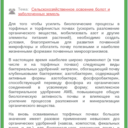
Тема:
Сельскохозяйственное освоение болот и
заболоченных земель
Для того чтобы усилить биологические процессы в
торфяных и торфянистых почвах (ускорить разложение
органического вещества, мобилизовать азот и другие
элементы питания растений), необходимо создать
условия, благоприятные для развития почвенной
микрофлоры и обогатить почву полезными и наиболее
жизненными формами почвенных микроорганизмов.
В настоящее время наиболее широко применяют (в том
числе и на торфяных почвах) следующие виды
бактериальных удобрений: нитрагин, обогащающий почву
клубеньковыми бактериями; азотобактерин, содержащий
активные формы азотобактера; фосфоробактерин,
способствующий переводу фосфора из органических
соединений в усвояемую форму; комплексное
бактериальное удобрение АМБ, повышающее общую
биологическую активность почвы и влияющее на
усиление процессов разложения и минерализации
органического вещества.
На вновь осваиваемых торфяных почвах большое
значение имеет разовое применение невысоких доз
органических удобрений (навоза, компостов, фекальных
туков и пр.) для бактериального заражения почвы и