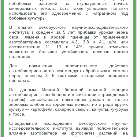
небобовых растений на окультуренных почвах
минеральных земель. Есть также успешные попытки
использовать его одновременно с нитрагином под
бобовые культуры.
В опытах Белорусского научно-исследовательского
института в среднем за 5 лет прибавки урожая зерна
овса, ячменя и яровой пшеницы от применения
азотобактерина составляли 4,3, 3,8 и 4,1 ц/га или
соответственно 11, 13 и 14%, причем отмечена
значительно большая устойчивость посевов против
полегания.
Для повышения положительного действия
азотобактерина автор рекомендует обрабатывать семена
перед посевом 3—5 кратными гектарными порциями
препарата.
По данным Минской болотной опытной станции
азотобактерин, в особенности в сочетании с триходермой
(грибок), способствовал повышению урожая не только
зерновых хлебов на торфяных почвах, но и ряда других
культур — картофеля, сахарной свеклы, капусты, кукурузы
и троса.
Специальные исследования Белорусского научно-
исследовательского института выявили положительное
влияние азотобактера на фотосинтез растений, на