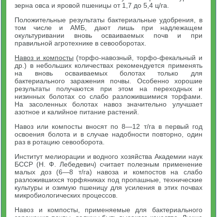
зерна овса и яровой пшеницы от 1,7 до 5,4 ц/га.
Положительные результаты бактериальные удобрения, в
том числе и АМБ, дают лишь при надлежащем
окультуривании вновь осваиваемых почв и при
правильной агротехнике в севооборотах.
Навоз и компосты
(торфо-навозный, торфо-фекальный и
др.) в небольших количествах рекомендуется применять
на вновь осваиваемых болотах только для
бактериального заражения почвы. Особенно хорошие
результаты получаются при этом на переходных и
низинных болотах со слабо разложившимися торфами.
На засоленных болотах навоз значительно улучшает
азотное и калийное питание растений.
Навоз или компосты вносят по 8—12 т/га в первый год
освоения болота и в случае надобности повторно, один
раз в ротацию севооборота.
Институт мелиорации и водного хозяйства Академии наук
БССР (Н. Ф. Лебедевич) считает полезным применение
малых доз (6—8 т/га) навоза и компостов на слабо
разложившихся торфяниках под пропашные, технические
культуры и озимую пшеницу для усиления в этих почвах
микробиологических процессов.
Навоз и компосты, применяемые для бактериального