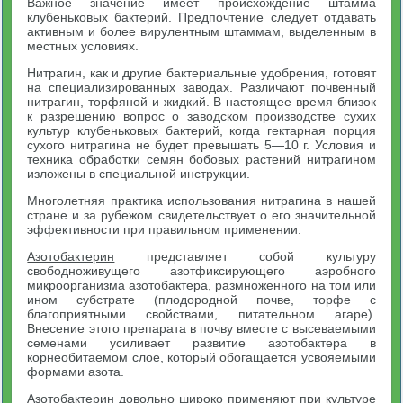
Важное значение имеет происхождение штамма
клубеньковых бактерий. Предпочтение следует отдавать
активным и более вирулентным штаммам, выделенным в
местных условиях.
Нитрагин, как и другие бактериальные удобрения, готовят
на специализированных заводах. Различают почвенный
нитрагин, торфяной и жидкий. В настоящее время близок
к разрешению вопрос о заводском производстве сухих
культур клубеньковых бактерий, когда гектарная порция
сухого нитрагина не будет превышать 5—10 г. Условия и
техника обработки семян бобовых растений нитрагином
изложены в специальной инструкции.
Многолетняя практика использования нитрагина в нашей
стране и за рубежом свидетельствует о его значительной
эффективности при правильном применении.
Азотобактерин
представляет собой культуру
свободноживущего азотфиксирующего аэробного
микроорганизма азотобактера, размноженного на том или
ином субстрате (плодородной почве, торфе с
благоприятными свойствами, питательном агаре).
Внесение этого препарата в почву вместе с высеваемыми
семенами усиливает развитие азотобактера в
корнеобитаемом слое, который обогащается усвояемыми
формами азота.
Азотобактерин довольно широко применяют при культуре