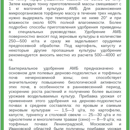
Затем каждую тонну приготовленной массы смешивают с
1 кг маточной культуры АМБ. Для размножения
микроорганизмов торфяную массу в течение трех недель
нужно выдержать при температуре не ниже 20° и при
влажности около 60% полной влагоемкости. Более
подробно способы приготовления удобрения приведены
в специальных руководствах. Удобрение АМБ
поверхностно вносят под зерновые культуры в количестве
250—500 кг/га и сразу же заделывают орудиями
предпосевной обработки. Под картофель, капусту и
некоторые другие пропашные культуры удобрение
рекомендуется вносить местно из расчета 500—4000 кг/
га.
Бактериальное удобрение АМБ предназначено в
основном для полевых дерново-подзолистых и торфяных
почв нечерноземной зоны; оно способствует
значительному повышению биологической активности
этих почв, в особенности в ранневесенний период,
ускорению роста растений и получению более высоких
урожаев возделываемых культур. Прибавка урожая от
применения этого удобрения на дерново-подзолистых
почвах в среднем составляла: по яровым и озимым
зерновым культурам — 1,5—3 ц/га, по картофелю,
капусте, турнепсу и столовой свекле — 25—30 ц/га и по
однолетним и многолетним травам (сено) — 8—9 ц/га; на
торфяных почвах Ленинградской, Московской и
Ивановской областей были получены прибавки урожая