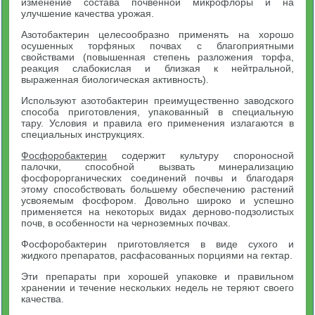
изменение состава почвенной микрофлоры и на
улучшение качества урожая.
Азотобактерин целесообразно применять на хорошо
осушенных торфяных почвах с благоприятными
свойствами (повышенная степень разложения торфа,
реакция слабокислая и близкая к нейтральной,
выраженная биологическая активность).
Используют азотобактерин преимущественно заводского
способа приготовления, упакованный в специальную
тару. Условия и правила его применения излагаются в
специальных инструкциях.
Фосфоробактерин
содержит культуру спороносной
палочки, способной вызвать минерализацию
фосфорорганических соединений почвы и благодаря
этому способствовать большему обеспечению растений
усвояемым фосфором. Довольно широко и успешно
применяется на некоторых видах дерново-подзолистых
почв, в особенности на черноземных почвах.
Фосфоробактерин приготовляется в виде сухого и
жидкого препаратов, расфасованных порциями на гектар.
Эти препараты при хорошей упаковке и правильном
хранении и течение нескольких недель не теряют своего
качества.