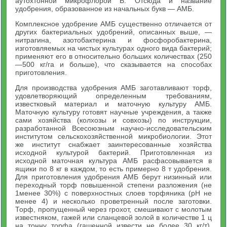
аутохтонной микрофлорой Б. Отсюда и название
удобрения, образованное из начальных букв — АМБ.
Комплексное удобрение АМБ существенно отличается от
других бактериальных удобрений, описанных выше, —
нитрагина, азотобактерина и фосфоробактерина,
изготовляемых на чистых культурах одного вида бактерий;
применяют его в относительно больших количествах (250
—500 кг/га и больше), что сказывается на способах
приготовления.
Для производства удобрения АМБ заготавливают торф,
удовлетворяющий определенным требованиям,
известковый материал и маточную культуру АМБ.
Маточную культуру готовят научные учреждения, а также
сами хозяйства (колхозы и совхозы) по инструкции,
разработанной Всесоюзным научно-исследовательским
институтом сельскохозяйственной микробиологии. Этот
же институт снабжает заинтересованные хозяйства
исходной культурой бактерий. Приготовленная из
исходной маточная культура АМБ расфасовывается в
ящики по 8 кг в каждом, то есть примерно 8 т удобрения.
Для приготовления удобрения АМБ берут низинный или
переходный торф повышенной степени разложения (не
1менее 30%) с поверхностных слоев торфяника (pH не
менее 4) и несколько проветренный после заготовки.
Торф, пропущенный через грохот, смешивают с молотым
известняком, гажей или сланцевой золой в количестве 1 ц
на тонну торфа (гашенной извести не более 30 кг/т).