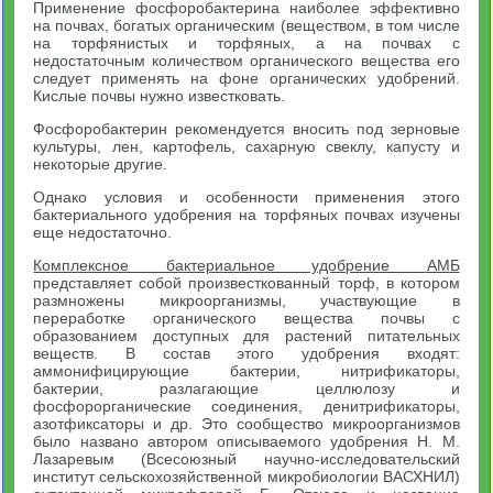
Применение фосфоробактерина наиболее эффективно
на почвах, богатых органическим (веществом, в том числе
на торфянистых и торфяных, а на почвах с
недостаточным количеством органического вещества его
следует применять на фоне органических удобрений.
Кислые почвы нужно известковать.
Фосфоробактерин рекомендуется вносить под зерновые
культуры, лен, картофель, сахарную свеклу, капусту и
некоторые другие.
Однако условия и особенности применения этого
бактериального удобрения на торфяных почвах изучены
еще недостаточно.
Комплексное бактериальное удобрение
АМ
Б
представляет собой произвесткованный торф, в котором
размножены микроорганизмы, участвующие в
переработке органического вещества почвы с
образованием доступных для растений питательных
веществ. В состав этого удобрения входят:
аммонифицирующие бактерии, нитрификаторы,
бактерии, разлагающие целлюлозу и
фосфорорганические соединения, денитрификаторы,
азотфиксаторы и др. Это сообщество микроорганизмов
было названо автором описываемого удобрения Н. М.
Лазаревым (Всесоюзный научно-исследовательский
институт сельскохозяйственной микробиологии ВАСХНИЛ)