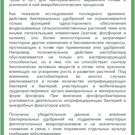
усиления в ней микробиологических процессов.
Как показали исследования последнего времени,
действие бактериальных удобрений не ограничивается
только функцией одностороннего обеспечения
возделываемых сельскохозяйственных растений теми или
иными питательными элементами (азотом, фосфором и
калием); оно более многосторонне и затрагивает
некоторые другие изменения и биохимические процессы,
протекающие в почве при применении этих удобрений.
Например, положительное действие азотобактера
обусловливается не только его азотфиксирующей
способностью, но и тем, что он способствует синтезу
биологически активных веществ в почве типа ауксинов,
влияющих на ускорение роста и развития растений. Под
влиянием азотобактерина во многих случаях
увеличивается в почве количество нитрифицирующих
бактерий и бактерий, участвующих в мобилизации
труднорастворимых органо-минеральных и минеральных
форм фосфора. При внесении фосфоробактерина
усиливается деятельность нитрифицирующих бактерий и
анаэробных фиксаторов азота.
Получены убедительные данные о влиянии
бактериальных удобрений на подавление некоторых
фитопатогенных микроорганизмов и на значительное
снижение в связи с этим поражения отдельных культур
грибными заболеваниями.