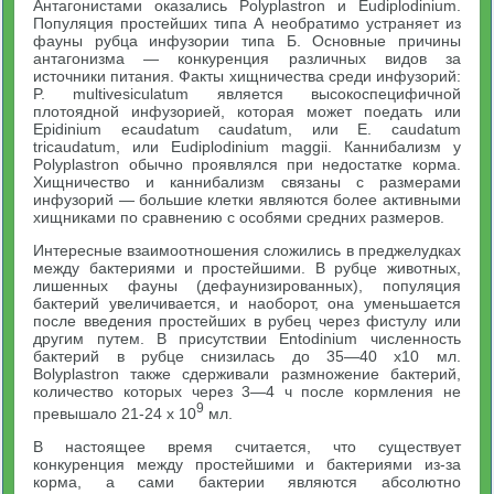
Антагонистами оказались Polyplastron и Eudiplodinium.
Популяция простейших типа А необратимо устраняет из
фауны рубца инфузории типа Б. Основные причины
антагонизма — конкуренция различных видов за
источники питания. Факты хищничества среди инфузорий:
P. multivesiculatum является высокоспецифичной
плотоядной инфузорией, которая может поедать или
Epidinium ecaudatum caudatum, или Е. caudatum
tricaudatum, или Eudiplodinium maggii. Каннибализм у
Polyplastron обычно проявлялся при недостатке корма.
Хищничество и каннибализм связаны с размерами
инфузорий — большие клетки являются более активными
хищниками по сравнению с особями средних размеров.
Интересные взаимоотношения сложились в преджелудках
между бактериями и простейшими. В рубце животных,
лишенных фауны (дефаунизированных), популяция
бактерий увеличивается, и наоборот, она уменьшается
после введения простейших в рубец через фистулу или
другим путем. В присутствии Entodinium численность
бактерий в рубце снизилась до 35—40 х10 мл.
Bolyplastron также сдерживали размножение бактерий,
количество которых через 3—4 ч после кормления не
9
превышало 21-24 х 10
мл.
В настоящее время считается, что существует
конкуренция между простейшими и бактериями из-за
корма, а сами бактерии являются абсолютно