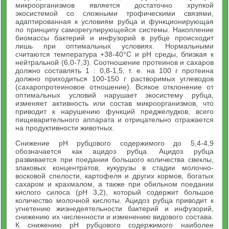
микроорганизмов является достаточно хрупкой
экосистемой со сложными трофическими связями,
адаптированная к условиям рубца и функционирующая
по принципу саморегулирующейся системы. Накопление
биомассы бактерий и инфузорий в рубце происходит
лишь при оптимальных условиях. Нормальными
считаются температура +38-40°С и pH среды, близкая к
нейтральной (6,0-7,3). Соотношение протеинов и сахаров
должно составлять 1 : 0,8-1,5, т. е. на 100 г протеина
должно приходиться 100-150 г растворимых углеводов
(сахаропротеиновое отношение). Всякое отклонение от
оптимальных условий нарушает экосистему рубца,
изменяет активность или состав микроорганизмов, что
приводит к нарушению функций преджелудков, всего
пищеварительного аппарата и отрицательно отражается
на продуктивности животных.
Снижение pH рубцового содержимого до 5,4-4,9
обозначается как ацидоз рубца. Ацидоз рубца
развивается при поедании большого количества свеклы,
злаковых концентратов, кукурузы в стадии молочно-
восковой спелости, картофеля и других кормов, богатых
сахаром и крахмалом, а также при обильном поедании
кислого силоса (pH 3,2), который содержит большое
количество молочной кислоты. Ацидоз рубца приводит к
угнетению жизнедеятельности бактерий и инфузорий,
снижению их численности и изменению видового состава.
К снижению pH рубцового содержимого наиболее