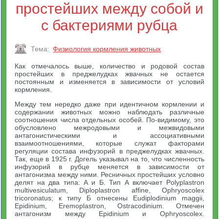
простейших между собой и
с бактериями рубца
Тема:
Физиология кормления животных
Как отмечалось выше, количество и родовой состав
простейших в преджелудках жвачных не остается
постоянным и изменяется в зависимости от условий
кормления.
Между тем нередко даже при идентичном кормлении и
содержании животных можно наблюдать различные
соотношения числа отдельных особей. По-видимому, это
обусловлено межродовыми и межвидовыми
антагонистическими и ассоциативными
взаимоотношениями, которые служат факторами
регуляции состава инфузорий в преджелудках жвачных.
Так, еще в 1925 г. Догель указывал на то, что численность
инфузорий в рубце меняется в зависимости от
антагонизма между ними. Ресничных простейших условно
делят на два типа: А и Б. Тип А включает Polyplastron
multivesiculatum, Diploplastron affine, Ophryoscolex
tricoronatus; к типу Б отнесены Eudiplodinium maggii,
Epidinium, Eremoplastron, Ostracodinium. Отмечен
антагонизм между Epidinium и Ophryoscolex.