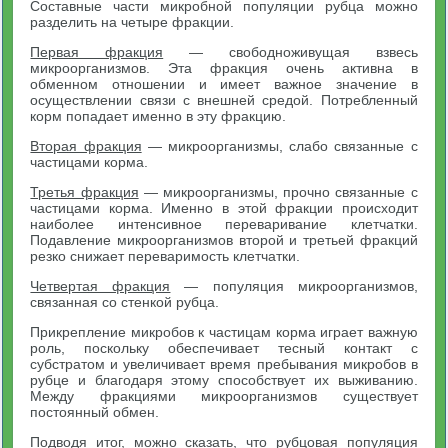
Составные части микробной популяции рубца можно
разделить на четыре фракции.
Первая фракция
— свободноживущая взвесь
микроорганизмов. Эта фракция очень активна в
обменном отношении и имеет важное значение в
осуществлении связи с внешней средой. Потребленный
корм попадает именно в эту фракцию.
Вторая фракция
— микроорганизмы, слабо связанные с
частицами корма.
Третья фракция
— микроорганизмы, прочно связанные с
частицами корма. Именно в этой фракции происходит
наиболее интенсивное переваривание клетчатки.
Подавление микроорганизмов второй и третьей фракций
резко снижает переваримость клетчатки.
Четвертая фракция
— популяция микроорганизмов,
связанная со стенкой рубца.
Прикрепление микробов к частицам корма играет важную
роль, поскольку обеспечивает тесный контакт с
субстратом и увеличивает время пребывания микробов в
рубце и благодаря этому способствует их выживанию.
Между фракциями микроорганизмов существует
постоянный обмен.
Подводя итог, можно сказать, что рубцовая популяция