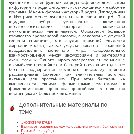
чувствительны инфузории из рода Офриосколекс, затем
инфузории из рода Энтодиниум, относящиеся к наиболее
крупным. Мелкие формы инфузорий родов Диплодиниум
и Изотриха менее чувствительны к снижению pH. При
ацидозе рубца уменьшается количество
целлюлозолитических бактерий, а количество
амилолитических увеличивается. Образуется большое
количество пропионовой кислоты, а содержание уксусной
кислоты снижается, что служит причиной снижения
жирности молока, так как уксусная кислота — основной
предшественник молочного жира. Следовательно,
взаимоотношения между инфузориями и бактериями
очень сложны. Однако широко распространенное мнение
о симбиозе простейших и бактерий последние годы все
больше подвергается сомнению, поскольку принято
рассматривать бактерии как значительный источник
питания для простейших. При этом бактерии не
вмешиваются своими ферментными системами в
физиологические процессы простейших, а являются
поставщиками белка или витаминов.
Дополнительные материалы по
теме
Экосистема рубца
Взаимоотношения между колорадским жуком и бактериями
Простейшие рубца