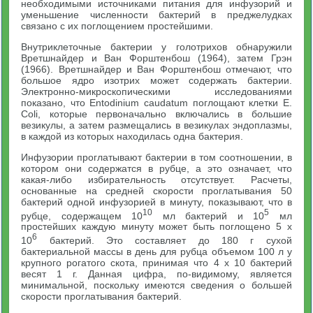
необходимыми источниками питания для инфузорий и
уменьшение численности бактерий в преджелудках
связано с их поглощением простейшими.
Внутриклеточные бактерии у голотрихов обнаружили
Вретшнайдер и Ван Форштенбош (1964), затем Грэн
(1966). Вретшнайдер и Ван Форштенбош отмечают, что
большое ядро изотрих может содержать бактерии.
Электронно-микроскопическими исследованиями
показано, что Entodinium caudatum поглощают клетки Е.
Coli, которые первоначально включались в большие
везикулы, а затем размещались в везикулах эндоплазмы,
в каждой из которых находилась одна бактерия.
Инфузории проглатывают бактерии в том соотношении, в
котором они содержатся в рубце, а это означает, что
какая-либо избирательность отсутствует. Расчеты,
основанные на средней скорости проглатывания 50
бактерий одной инфузорией в минуту, показывают, что в
10
5
рубце, содержащем 10
мл бактерий и 10
мл
простейших каждую минуту может быть поглощено 5 х
6
10
бактерий. Это составляет до 180 г сухой
бактериальной массы в день для рубца объемом 100 л у
крупного рогатого скота, принимая что 4 х 10 бактерий
весят 1 г. Данная цифра, по-видимому, является
минимальной, поскольку имеются сведения о большей
скорости проглатывания бактерий.