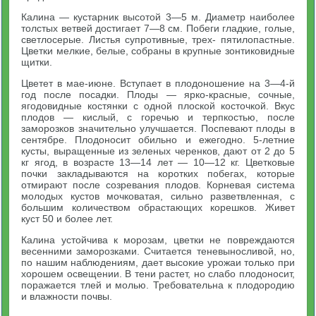
Калина — кустарник высотой 3—5 м. Диаметр наиболее
толстых ветвей достигает 7—8 см. Побеги гладкие, голые,
светлосерые. Листья супротивные, трех- пятилопастные.
Цветки мелкие, белые, собраны в крупные зонтиковидные
щитки.
Цветет в мае-июне. Вступает в плодоношение на 3—4-й
год после посадки. Плоды — ярко-красные, сочные,
ягодовидные костянки с одной плоской косточкой. Вкус
плодов — кислый, с горечью и терпкостью, после
заморозков значительно улучшается. Поспевают плоды в
сентябре. Плодоносит обильно и ежегодно. 5-летние
кусты, выращенные из зеленых черенков, дают от 2 до 5
кг ягод, в возрасте 13—14 лет — 10—12 кг. Цветковые
почки закладываются на коротких побегах, которые
отмирают после созревания плодов. Корневая система
молодых кустов мочковатая, сильно разветвленная, с
большим количеством обрастающих корешков. Живет
куст 50 и более лет.
Калина устойчива к морозам, цветки не повреждаются
весенними заморозками. Считается теневыносливой, но,
по нашим наблюдениям, дает высокие урожаи только при
хорошем освещении. В тени растет, но слабо плодоносит,
поражается тлей и молью. Требовательна к плодородию
и влажности почвы.