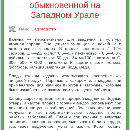
обыкновенной на
Западном Урале
Тема:
Садоводство
Калина
— перспективная для введения в культуру
ягодная порода. Она ценится за пищевые, лечебные и
декоративные качества. В плодах содержится 7—12%
сахаров, 1,7—2,2 кислот, 0,5—0,7 пектиновых и 0,6—0,8%
дубильных веществ, от 50 до 134 мг/100 г витамина С,
300—500 мг/100 г витамина Р, каротин, соли железа,
фосфора, кальция, марганца, йода, меди.
Плоды калины издавна использовало население как
пищевой продукт. Пареные с сахаром или медом, они
применялись для начинки пирогов и ватрушек, которые
были излюбленным лакомством уральцев и сибиряков.
Калину широко применяют в народной медицине. Водные
отвары и настои плодов с горячим медом используют при
лечении простудных заболеваний, болезнях печени, язве
желудка и как профилактическое средство против
раковых заболеваний. Свежий сок калины с мякотью
понижает кровяное давление, уменьшает боли в сердце,
усиливает выделение мочи и желчи. Кора калины