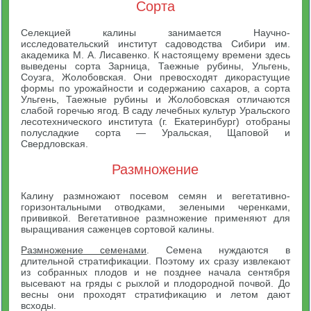
Сорта
Селекцией калины занимается Научно-
исследовательский институт садоводства Сибири им.
академика М. А. Лисавенко. К настоящему времени здесь
выведены сорта Зарница, Таежные рубины, Ульгень,
Соузга, Жолобовская. Они превосходят дикорастущие
формы по урожайности и содержанию сахаров, а сорта
Ульгень, Таежные рубины и Жолобовская отличаются
слабой горечью ягод. В саду лечебных культур Уральского
лесотехнического института (г. Екатеринбург) отобраны
полусладкие сорта — Уральская, Щаповой и
Свердловская.
Размножение
Калину размножают посевом семян и вегетативно-
горизонтальными отводками, зелеными черенками,
прививкой. Вегетативное размножение применяют для
выращивания саженцев сортовой калины.
Размножение семенами
. Семена нуждаются в
длительной стратификации. Поэтому их сразу извлекают
из собранных плодов и не позднее начала сентября
высевают на гряды с рыхлой и плодородной почвой. До
весны они проходят стратификацию и летом дают
всходы.