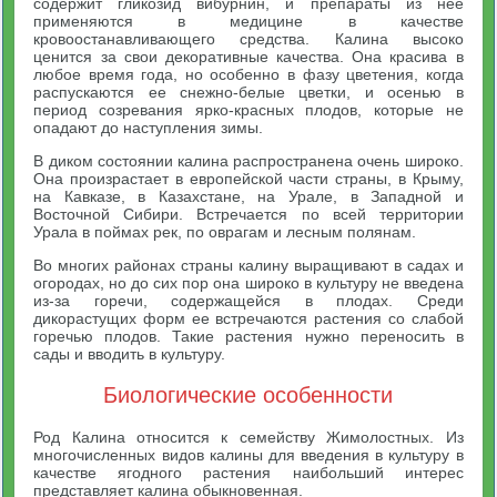
содержит гликозид вибурнин, и препараты из нее
применяются в медицине в качестве
кровоостанавливающего средства. Калина высоко
ценится за свои декоративные качества. Она красива в
любое время года, но особенно в фазу цветения, когда
распускаются ее снежно-белые цветки, и осенью в
период созревания ярко-красных плодов, которые не
опадают до наступления зимы.
В диком состоянии калина распространена очень широко.
Она произрастает в европейской части страны, в Крыму,
на Кавказе, в Казахстане, на Урале, в Западной и
Восточной Сибири. Встречается по всей территории
Урала в поймах рек, по оврагам и лесным полянам.
Во многих районах страны калину выращивают в садах и
огородах, но до сих пор она широко в культуру не введена
из-за горечи, содержащейся в плодах. Среди
дикорастущих форм ее встречаются растения со слабой
горечью плодов. Такие растения нужно переносить в
сады и вводить в культуру.
Биологические особенности
Род Калина относится к семейству Жимолостных. Из
многочисленных видов калины для введения в культуру в
качестве ягодного растения наибольший интерес
представляет калина обыкновенная.