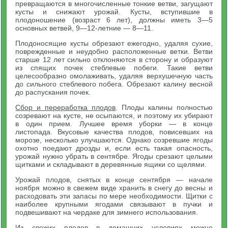
превращаются в многочисленные тонкие ветви, загущают
кусты и снижают урожай. Кусты, вступившие в
плодоношение (возраст 6 лет), должны иметь 3—5
основных ветвей, 9—12-летние — 8—11.
Плодоносящие кусты обрезают ежегодно, удаляя сухие,
поврежденные и неудобно расположенные ветки. Ветви
старше 12 лет сильно отклоняются в сторону и образуют
из спящих почек стеблевые побеги. Такие ветви
целесообразно омолаживать, удаляя верхушечную часть
до сильного стеблевого побега. Обрезают калину весной
до распускания почек.
Сбор и переработка плодов
. Плоды калины полностью
созревают на кусте, не осыпаются, и поэтому их убирают
в один прием. Лучшее время уборки — в конце
листопада. Вкусовые качества плодов, повисевших на
морозе, несколько улучшаются. Однако созревшие ягоды
охотно поедают дрозды и, если есть такая опасность,
урожай нужно убрать в сентябре. Ягоды срезают целыми
щитками и складывают в деревянные ящики со щелями.
Урожай плодов, снятых в конце сентября — начале
ноября можно в свежем виде хранить в снегу до весны и
расходовать эти запасы по мере необходимости. Щитки с
наиболее крупными ягодами связывают в пучки и
подвешивают на чердаке для зимнего использования.
Из свежих плодов в домашних условиях можно