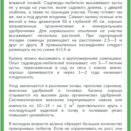
влажной почвой. Садоводы-любители высаживают кусты
ее у входа на участок, возле садового домика, у дверей
хозблока, а также по границам участка. Почву готовят так
же, как и под другие ягодники. Сажают калину осенью или
весной в ямы диаметром 50 и глубиной 40 см, хорошо
заправленные органическими и минеральными
удобрениями. Для нормального опыления на участке
высаживают несколько растений. При однорядной
посадке саженцы размещают на расстоянии 2,5—3 м
друг от друга. В промышленных насаждениях следует
размещать ее по схеме 4×2,5 м.
Калину можно высаживать и крупномерными саженцами.
Опыт садоводов-любителей показывает, что 5—7-летние
кусты, пересаженные в сад из леса с комом земли,
хорошо приживаются и через 1—2 года начинают
плодоносить.
Уход заключается в рыхлении почвы, прополке сорняков,
внесении удобрений и поливах. Калина хорошо
отзывается на высокие дозы органических удобрений.
Систематическое внесение перепревшего навоза или
2
компоста по 10—15 г на 1 м
приствольного круга с
последующей заделкой в почву и поливами резко
повышает урожайность.
В молодом возрасте калина образует большое количество
прикорневых побегов. Если не ограничивать их рост, они