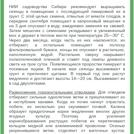
НИИ садоводства Сибири рекомендует выращивать
сеянцы в помещении с последующей пикировкой их в
грунт. С этой целью семена, отмытые от мякоти плодов, в
середине сентября помещают в капроновый мешочек и
на 3 дня опускают в воду, ежедневно заменяя ее свежей.
Затем мешочек с семенами укладывают в увлажненный
мох и держат в теплом месте при температуре 25—30° С.
Через два месяца, когда часть из них наклюнется, их
отбирают, а остальные помещают на полоску
фильтровальной бумаги, концы ее опускают в растильню,
наполненную водой. Растильню сверху накрывают
полиэтиленовой пленкой и ставят под лампы дневного
света на трое суток. Появляющиеся проростки пикируют в
посевные ящики. В начале мая сеянцы высаживают в
грунт и притеняют щитами. В первый год они растут
медленно и достигают высоты 14—20 см. Высаживают их
в сад двухлетками.
Размножение горизонтальными отводками
. Для отводков
отбирают сильные однолетние ветки и пришпиливают их
в неглубокие канавки. Когда из почек начнут отрастать
побеги, их несколько раз окучивают почвой. Калина
образует придаточные корни медленнее многих других
ягодных культур. Поэтому для усиления
корнеобразования растущих побегов их перетягивают
кольцом медной или алюминиевой проволоки. Осенью
укоренившиеся ветки, отделяют от маточных кустов,