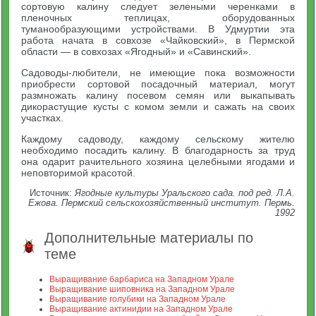
сортовую калину следует зелеными черенками в
пленочных теплицах, оборудованных
туманообразующими устройствами. В Удмуртии эта
работа начата в совхозе «Чайковский», в Пермской
области — в совхозах «Ягодный» и «Савинский».
Садоводы-любители, не имеющие пока возможности
приобрести сортовой посадочный материал, могут
размножать калину посевом семян или выкапывать
дикорастущие кусты с комом земли и сажать на своих
участках.
Каждому садоводу, каждому сельскому жителю
необходимо посадить калину. В благодарность за труд
она одарит рачительного хозяина целебными ягодами и
неповторимой красотой.
Источник:
Ягодные культуры Уральского сада. под ред. Л.А.
Ежова. Пермский сельскохозяйственный институт. Пермь.
1992
Дополнительные материалы по
теме
Выращивание барбариса на Западном Урале
Выращивание шиповника на Западном Урале
Выращивание голубики на Западном Урале
Выращивание актинидии на Западном Урале