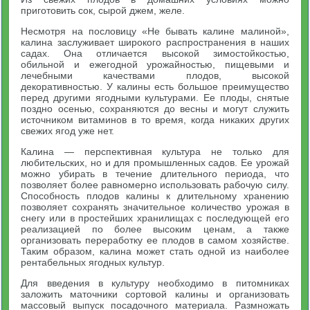
приготовить сок, сырой джем, желе.
Несмотря на пословицу «Не бывать калине малиной»,
калина заслуживает широкого распространения в наших
садах. Она отличается высокой зимостойкостью,
обильной и ежегодной урожайностью, пищевыми и
лечебными качествами плодов, высокой
декоративностью. У калины есть большое преимущество
перед другими ягодными культурами. Ее плоды, снятые
поздно осенью, сохраняются до весны и могут служить
источником витаминов в то время, когда никаких других
свежих ягод уже нет.
Калина — перспективная культура не только для
любительских, но и для промышленных садов. Ее урожай
можно убирать в течение длительного периода, что
позволяет более равномерно использовать рабочую силу.
Способность плодов калины к длительному хранению
позволяет сохранять значительное количество урожая в
снегу или в простейших хранилищах с последующей его
реализацией по более высоким ценам, а также
организовать переработку ее плодов в самом хозяйстве.
Таким образом, калина может стать одной из наиболее
рентабельных ягодных культур.
Для введения в культуру необходимо в питомниках
заложить маточники сортовой калины и организовать
массовый выпуск посадочного материала. Размножать