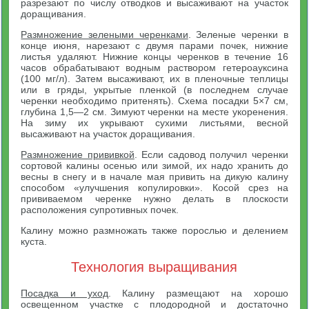
разрезают по числу отводков и высаживают на участок
доращивания.
Размножение зелеными черенками
. Зеленые черенки в
конце июня, нарезают с двумя парами почек, нижние
листья удаляют. Нижние концы черенков в течение 16
часов обрабатывают водным раствором гетероауксина
(100 мг/л). Затем высаживают, их в пленочные теплицы
или в гряды, укрытые пленкой (в последнем случае
черенки необходимо притенять). Схема посадки 5×7 см,
глубина 1,5—2 см. Зимуют черенки на месте укоренения.
На зиму их укрывают сухими листьями, весной
высаживают на участок доращивания.
Размножение прививкой
. Если садовод получил черенки
сортовой калины осенью или зимой, их надо хранить до
весны в снегу и в начале мая привить на дикую калину
способом «улучшения копулировки». Косой срез на
прививаемом черенке нужно делать в плоскости
расположения супротивных почек.
Калину можно размножать также порослью и делением
куста.
Технология выращивания
Посадка и уход
. Калину размещают на хорошо
освещенном участке с плодородной и достаточно