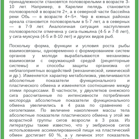
принадлежности становятся половозрелыми в возрасте 3-
10 лет. Например, в Карелии пелядь становится
половозрелой в возрасте 2+, а в северной части бассейна
реки Обь — в возрасте 4+-5+. Чир в южных районах
ареала становится половозрелым в 5-7 лет, а в северных
— в 7-9 лет. Аналогичная ситуация наступления
половозрелости отмечена у сига-пыжьяна (4-5 и 7-8 лет),
у сига-муксуна (4-5 и 8-10 лет) и других видов рыб.
Поскольку форма, функции и условия роста рыбы
взаимосвязаны, одновременно с формированием систем
органов у молоди вырабатываются механизмы
взаимосвязи с окружающей средой (рецепторные
системы) и способы защиты организма от
неблагоприятных воздействий (механической, химической
и др.). Изменяется характер метаболизма, увеличиваются
абсолютные показатели функционального и
пластического обмена и изменяется соотношение между
этими процессами. В частности, у двухлетков онежского
сига рассчитанные по интенсивности потребления
кислорода абсолютные показатели функционального
обмена увеличились в 4 раза по сравнению с
сеголетками. По величине накопления массы тела
абсолютные показатели пластического обмена у этой же
возрастной группы сигов возросли в 3 раза. Из
литературы также известно, что у эмбрионов сигов
использование ассимилированной пищи на пластический
обмен достигает 60 %, а у личинок этот показатель