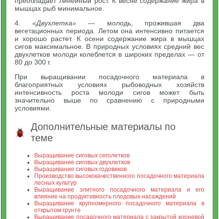
преобладает линейный рост. К весне содержание жира в
мышцах рыб минимальное.
4.
«Двухлетка»
— молодь, прожившая два
вегетационных периода. Летом она интенсивно питается
и хорошо растет. К осени содержание жира в мышцах
сигов максимальное. В природных условиях средний вес
двухлетков молоди колеблется в широких пределах — от
80 до 300 г.
При выращивании посадочного материала в
благоприятных условиях рыбоводных хозяйств
интенсивность роста молоди сигов может быть
значительно выше по сравнению с природными
условиями.
Дополнительные материалы по
теме
Выращивание сиговых сеголетков
Выращивание сиговых двухлетков
Выращивание сиговых годовиков
Производство высококачественного посадочного материала
лесных культур
Выращивание элитного посадочного материала и его
влияние на продуктивность плодовых насаждений
Выращивание крупномерного посадочного материала в
открытом грунте
Выращивание посадочного материала с закрытой корневой