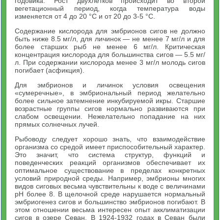
годовика. Рост двухлетков происходит во второй
вегетационный период, когда температура воды
изменяется от 4 до 20 °С и от 20 до 3-5 °С.
Содержание кислорода для эмбрионов сигов не должно
быть ниже 8.5 мг/л, для личинок — не менее 7 мг/л и для
более старших рыб не менее 6 мг/л. Критическая
концентрация кислорода для большинства сигов — 5.5 мг/
л. При содержании кислорода менее 3 мг/л молодь сигов
погибает (асфикция).
Для эмбрионов и личинок условия освещения
«сумеречные», в эмбриональный период желательно
более сильное затемнение инкубируемой икры. Старшие
возрастные группы сигов нормально развиваются при
слабом освещении. Нежелательно попадание на них
прямых солнечных лучей.
Рыбоводу следует хорошо знать, что взаимодействие
организма со средой имеет приспособительный характер.
Это значит, что система структур, функций и
поведенческих реакций организмов обеспечивает их
оптимальное существование в пределах конкретных
условий природной среды. Например, эмбрионы многих
видов сиговых весьма чувствительны к воде с величинами
pH более 8. В щелочной среде нарушается нормальный
эмбриогенез сигов и большинство эмбрионов погибают. В
этом отношении весьма интересен опыт акклиматизации
сигов в озере Севан. В 1924-1932 годах в Севан были