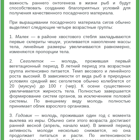
важность раннего онтогенеза в жизни рыб и будут
способствовать созданию благоприятных условий для
получения качественного посадочного материала.
При выращивании посадочного материала сигов обычно
выделяют следующие четыре возрастные группы:
1.
Малек
— в районе хвостового стебля закладываются
первые склериты чешуи, усиливается накопление массы
тела, линейные размеры увеличиваются равномерно,
изменяются пропорции тела.
2.
Сеголеток
— молодь, прожившая первый
вегетационный период. В летний период эта возрастная
группа интенсивно питается. Темп весового и линейного
роста высокий. В зависимости от вида рыб в природных
условиях средний вес сеголетков обычно колеблется от
20 (муксун) до 100 г (чир). К осени существенно
увеличивается жирность тела. Полностью завершается
формирование систем органов, за исключением половой
системы. По внешнему виду молодь полностью
принимает облик взрослого организма.
3.
Годовик
— молодь, прожившая один год с момента
выклева из икры. Обычно сиги этого возраста достигают
ранней весной (апрель, начало мая). В зимний период
активность молоди несколько снижается, но она
продолжает питаться и расти. По интенсивности