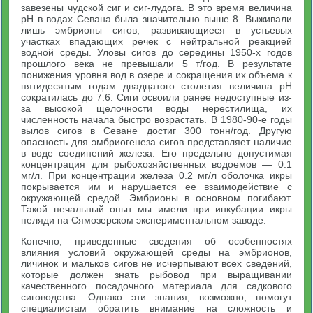
завезены чудской сиг и сиг-лудога. В это время величина
pH в водах Севана была значительно выше 8. Выживали
лишь эмбрионы сигов, развивающиеся в устьевых
участках впадающих речек с нейтральной реакцией
водной среды. Уловы сигов до середины 1950-х годов
прошлого века не превышали 5 т/год. В результате
понижения уровня вод в озере и сокращения их объема к
пятидесятым годам двадцатого столетия величина pH
сократилась до 7.6. Сиги освоили ранее недоступные из-
за высокой щелочности воды нерестилища, их
численность начала быстро возрастать. В 1980-90-е годы
вылов сигов в Севане достиг 300 тонн/год. Другую
опасность для эмбриогенеза сигов представляет наличие
в воде соединений железа. Его предельно допустимая
концентрация для рыбохозяйственных водоемов — 0.1
мг/л. При концентрации железа 0.2 мг/л оболочка икры
покрывается им и нарушается ее взаимодействие с
окружающей средой. Эмбрионы в основном погибают.
Такой печальный опыт мы имели при инкубации икры
пеляди на Сямозерском экспериментальном заводе.
Конечно, приведенные сведения об особенностях
влияния условий окружающей среды на эмбрионов,
личинок и мальков сигов не исчерпывают всех сведений,
которые должен знать рыбовод при выращивании
качественного посадочного материала для садкового
сиговодства. Однако эти знания, возможно, помогут
специалистам обратить внимание на сложность и