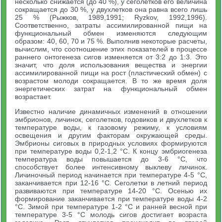
несколько снижается (до 40 %), у сеголетков его величина
сокращается до 30 %, у двухлетков она равна всего лишь
25 % (Рыжков, 1989,1991; Ryzkov, 1992,1996).
Соответственно, затраты ассимилированной пищи на
функциональный обмен изменяются следующим
образом: 40, 60, 70 и 75 %. Выполнив некоторые расчеты,
вычислим, что соотношение этих показателей в процессе
раннего онтогенеза сигов изменяется от 3:2 до 1:3. Это
значит, что доля использования вещества и энергии
ассимилированной пищи на рост (пластический обмен) с
возрастом молоди сокращается. В то же время доля
энергетических затрат на функциональный обмен
возрастает.
Известно наличие динамичных изменений в отношении
эмбрионов, личинок, сеголетков, годовиков и двухлетков к
температуре воды, к газовому режиму, к условиям
освещения и другим факторам окружающей среды.
Эмбрионы сиговых в природных условиях формируются
при температуре воды 0,2-1,2 °С. К концу эмбриогенеза
температура воды повышается до 3-6 °С, что
способствует более интенсивному выклеву личинок.
Личиночный период начинается при температуре 4-5 °С,
заканчивается при 12-16 °С. Сеголетки в летний период
развиваются при температуре 14-20 °С. Осенью их
формирование заканчивается при температуре воды 4-2
°С. Зимой при температуре 1-2 °С и ранней весной при
температуре 3-5 °С молодь сигов достигает возраста