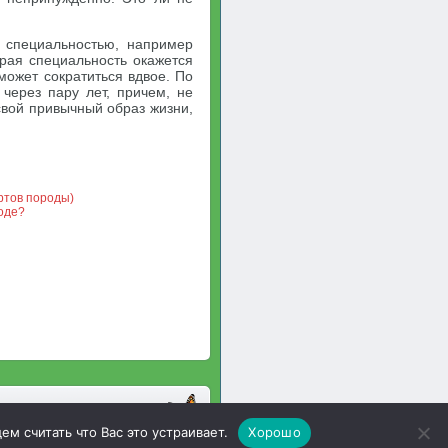
 специальностью, например
орая специальность окажется
может сократиться вдвое. По
через пару лет, причем, не
свой привычный образ жизни,
ртов породы)
роде?
м считать что Вас это устраивает.
Хорошо