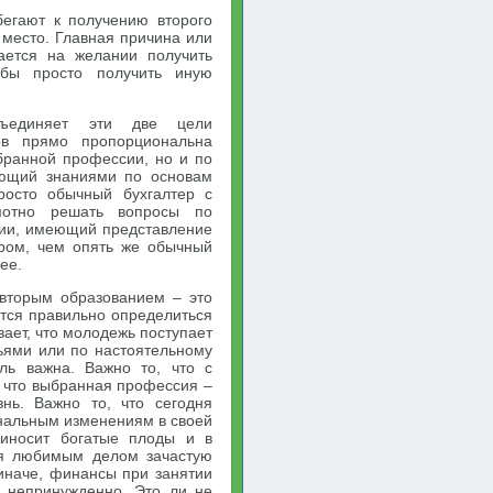
бегают к получению второго
 место. Главная причина или
ается на желании получить
 бы просто получить иную
ъединяет эти две цели
ов прямо пропорциональна
бранной профессии, но и по
ающий знаниями по основам
росто обычный бухгалтер с
мотно решать вопросы по
нии, имеющий представление
ром, чем опять же обычный
ее.
 вторым образованием – это
тся правильно определиться
вает, что молодежь поступает
ьями или по настоятельному
оль важна. Важно то, что с
 что выбранная профессия –
нь. Важно то, что сегодня
инальным изменениям в своей
риносит богатые плоды и в
ся любимым делом зачастую
 иначе, финансы при занятии
 непринужденно. Это ли не