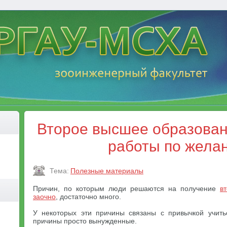
Второе высшее образован
работы по жела
Тема:
Полезные материалы
Причин, по которым люди решаются на получение
в
заочно
, достаточно много.
У некоторых эти причины связаны с привычкой учитьс
причины просто вынужденные.