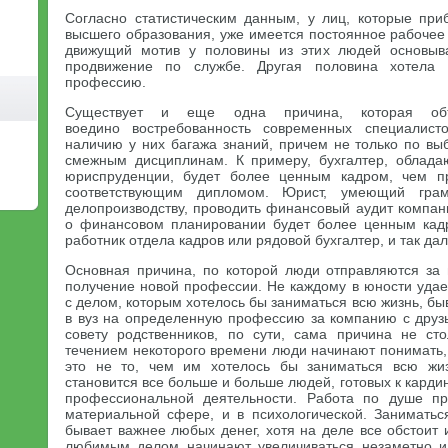
Согласно статистическим данным, у лиц, которые при
высшего образования, уже имеется постоянное рабочее
движущий мотив у половины из этих людей основыв
продвижение по службе. Другая половина хотела
профессию.
Существует и еще одна причина, которая об
воедино востребованность современных специалист
наличию у них багажа знаний, причем не только по вы
смежным дисциплинам. К примеру, бухгалтер, облад
юриспруденции, будет более ценным кадром, чем п
соответствующим дипломом. Юрист, умеющий гра
делопроизводству, проводить финансовый аудит компа
о финансовом планировании будет более ценным кад
работник отдела кадров или рядовой бухгалтер, и так дал
Основная причина, по которой люди отправляются за
получение новой профессии. Не каждому в юности удае
с делом, которым хотелось бы заниматься всю жизнь, бы
в вуз на определенную профессию за компанию с друз
совету родственников, по сути, сама причина не ст
течением некоторого времени люди начинают понимать,
это не то, чем им хотелось бы заниматься всю жиз
становится все больше и больше людей, готовых к кард
профессиональной деятельности. Работа по душе п
материальной сфере, и в психологической. Занимать
бывает важнее любых денег, хотя на деле все обстоит
любимым делом начинают увеличиваться незаметно и