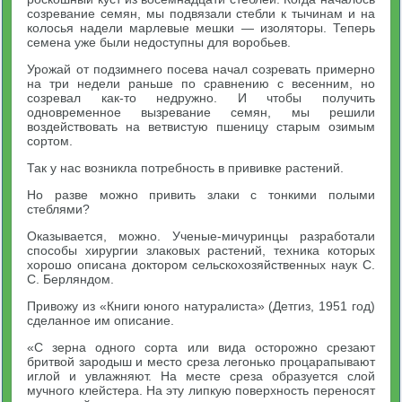
созревание семян, мы подвязали стебли к тычинам и на
колосья надели марлевые мешки — изоляторы. Теперь
семена уже были недоступны для воробьев.
Урожай от подзимнего посева начал созревать примерно
на три недели раньше по сравнению с весенним, но
созревал как-то недружно. И чтобы получить
одновременное вызревание семян, мы решили
воздействовать на ветвистую пшеницу старым озимым
сортом.
Так у нас возникла потребность в прививке растений.
Но разве можно привить злаки с тонкими полыми
стеблями?
Оказывается, можно. Ученые-мичуринцы разработали
способы хирургии злаковых растений, техника которых
хорошо описана доктором сельскохозяйственных наук С.
С. Берляндом.
Привожу из «Книги юного натуралиста» (Детгиз, 1951 год)
сделанное им описание.
«С зерна одного сорта или вида осторожно срезают
бритвой зародыш и место среза легонько процарапывают
иглой и увлажняют. На месте среза образуется слой
мучного клейстера. На эту липкую поверхность переносят