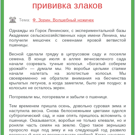
прививка злаков
Тема:
Ф. Зорин. Волшебный ножичек
Однажды из Горок Ленинских, с экспериментальной базы
Академии сельскохозяйственных наук имени Ленина, мы
получили мешочек с семенами яровой ветвистой
пшеницы.
Весной сделали грядку в цитрусовом саду и посеяли
семена. В конце июля в аллее вечнозеленого сада
начали созревать тучные колосья. «Богатый соберем
урожай!» — думали мы. Но воробьи целыми стаями
начали налетать на золотистые колосья. Мы
своевременно не обратили внимания на бесчинства
крылатых летунов, а когда заметили, было уже поздно: в
колосьях не осталось зерен.
Погоревали мы, погоревали и забыли о пшенице.
Тем временем пришла осень, довольно суровая зима и
наступила весна. Снова белоснежными цветами оделся
субтропический сад, и нам опять пришлось вспомнить о
пшенице. Оказывается, воробьи не только клевали, но и
роняли часть семян на землю. Одно такое зернышко
проросло еще под зиму и на следующий год развило
роскошный куст из восемнадцати стеблей. Когда началось