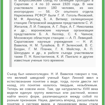
III Всероссийский съезд по селекции проходил в
Саратове с 4 по 10 июня 1920 года. В нем
участвовало всего 180 человек, из них
иногородних — 56. От опытного отдела
Наркомзема РСФСР были Г. И. Гоголь-Яновский,
М. Ф. Арнольд, Б. А. Витмер; селекционную
станцию Петровской академии представляли С. И.
Жегалов, Л. И. Говоров, А. Г. Лорх, А. Г. Николаева
и др.; воронежские научные организации
представляли Б. А. Келлер, С. К. Чаянов;
Московскую областную станцию — А. П. Левицкий.
Саратовские научные учреждения — Н. И.
Вавилов, Н. М. Тулайков, В. Р. Зеленский, В. С.
Богдан, Г. М. Плачек, Г. К. Мейстер, А. П.
Шехурдин и др., в работе съезда участвовали
также П. Н. Константинов, К. И. Пангало и другие
известные ученые того времени.
Съезд был немноголюден. Н. И. Вавилов говорил о том,
что великий шведский ученый Карл Линней ввел в
естествознание понятие о виде; тогда, почти двести лет
назад, это понятие казалось твердым, незыблемым.
Теперь же совсем иное. Там, где натуралисты XVIII века
видели единую группу животных или растений, можно
найти много форм, различающихся между собой по
разным признакам. Наука, двигаясь вперед, расшатывала
понятие о системе видов, и линнеевские виды стали