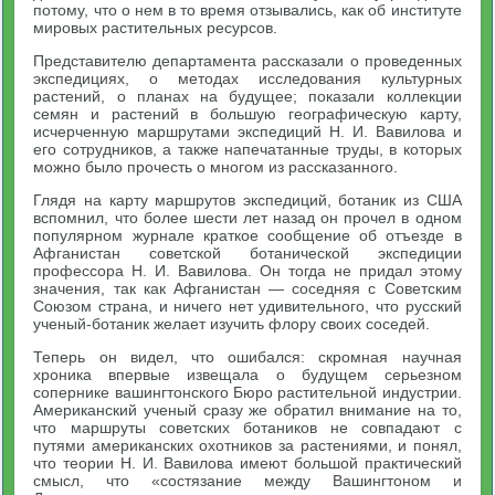
потому, что о нем в то время отзывались, как об институте
мировых растительных ресурсов.
Представителю департамента рассказали о проведенных
экспедициях, о методах исследования культурных
растений, о планах на будущее; показали коллекции
семян и растений в большую географическую карту,
исчерченную маршрутами экспедиций Н. И. Вавилова и
его сотрудников, а также напечатанные труды, в которых
можно было прочесть о многом из рассказанного.
Глядя на карту маршрутов экспедиций, ботаник из США
вспомнил, что более шести лет назад он прочел в одном
популярном журнале краткое сообщение об отъезде в
Афганистан советской ботанической экспедиции
профессора Н. И. Вавилова. Он тогда не придал этому
значения, так как Афганистан — соседняя с Советским
Союзом страна, и ничего нет удивительного, что русский
ученый-ботаник желает изучить флору своих соседей.
Теперь он видел, что ошибался: скромная научная
хроника впервые извещала о будущем серьезном
сопернике вашингтонского Бюро растительной индустрии.
Американский ученый сразу же обратил внимание на то,
что маршруты советских ботаников не совпадают с
путями американских охотников за растениями, и понял,
что теории Н. И. Вавилова имеют большой практический
смысл, что «состязание между Вашингтоном и