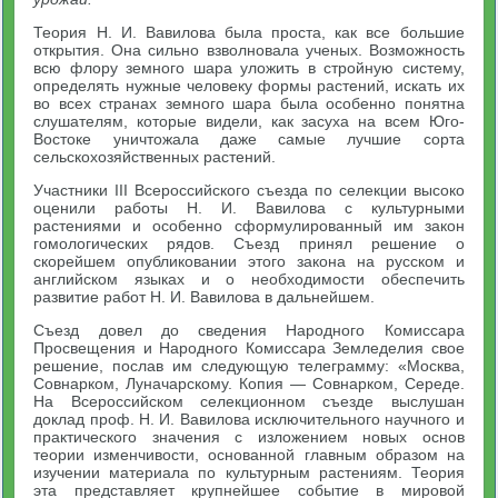
Теория Н. И. Вавилова была проста, как все большие
открытия. Она сильно взволновала ученых. Возможность
всю флору земного шара уложить в стройную систему,
определять нужные человеку формы растений, искать их
во всех странах земного шара была особенно понятна
слушателям, которые видели, как засуха на всем Юго-
Востоке уничтожала даже самые лучшие сорта
сельскохозяйственных растений.
Участники III Всероссийского съезда по селекции высоко
оценили работы Н. И. Вавилова с культурными
растениями и особенно сформулированный им закон
гомологических рядов. Съезд принял решение о
скорейшем опубликовании этого закона на русском и
английском языках и о необходимости обеспечить
развитие работ Н. И. Вавилова в дальнейшем.
Съезд довел до сведения Народного Комиссара
Просвещения и Народного Комиссара Земледелия свое
решение, послав им следующую телеграмму: «Москва,
Совнарком, Луначарскому. Копия — Совнарком, Середе.
На Всероссийском селекционном съезде выслушан
доклад проф. Н. И. Вавилова исключительного научного и
практического значения с изложением новых основ
теории изменчивости, основанной главным образом на
изучении материала по культурным растениям. Теория
эта представляет крупнейшее событие в мировой