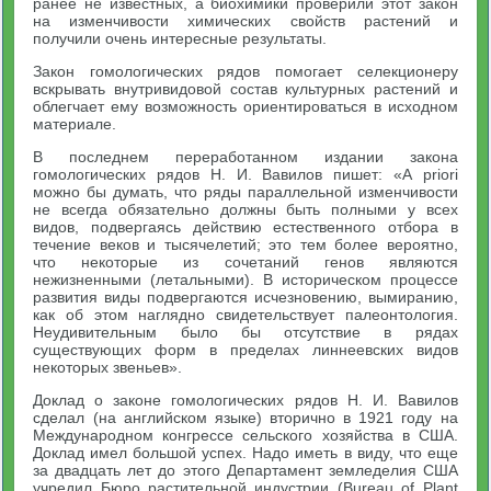
ранее не известных, а биохимики проверили этот закон
на изменчивости химических свойств растений и
получили очень интересные результаты.
Закон гомологических рядов помогает селекционеру
вскрывать внутривидовой состав культурных растений и
облегчает ему возможность ориентироваться в исходном
материале.
В последнем переработанном издании закона
гомологических рядов Н. И. Вавилов пишет: «А priori
можно бы думать, что ряды параллельной изменчивости
не всегда обязательно должны быть полными у всех
видов, подвергаясь действию естественного отбора в
течение веков и тысячелетий; это тем более вероятно,
что некоторые из сочетаний генов являются
нежизненными (летальными). В историческом процессе
развития виды подвергаются исчезновению, вымиранию,
как об этом наглядно свидетельствует палеонтология.
Неудивительным было бы отсутствие в рядах
существующих форм в пределах линнеевских видов
некоторых звеньев».
Доклад о законе гомологических рядов Н. И. Вавилов
сделал (на английском языке) вторично в 1921 году на
Международном конгрессе сельского хозяйства в США.
Доклад имел большой успех. Надо иметь в виду, что еще
за двадцать лет до этого Департамент земледелия США
учредил Бюро растительной индустрии (Bureau of Plant