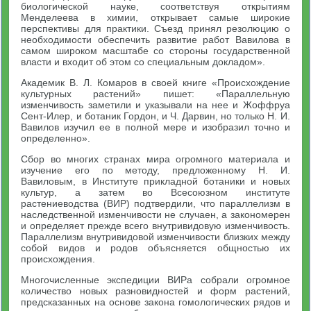
биологической науке, соответствуя открытиям
Менделеева в химии, открывает самые широкие
перспективы для практики. Съезд принял резолюцию о
необходимости обеспечить развитие работ Вавилова в
самом широком масштабе со стороны государственной
власти и входит об этом со специальным докладом».
Академик В. Л. Комаров в своей книге «Происхождение
культурных растений» пишет: «Параллельную
изменчивость заметили и указывали на нее и Жоффруа
Сент-Илер, и ботаник Гордон, и Ч. Дарвин, но только Н. И.
Вавилов изучил ее в полной мере и изобразил точно и
определенно».
Сбор во многих странах мира огромного материала и
изучение его по методу, предложенному Н. И.
Вавиловым, в Институте прикладной ботаники и новых
культур, а затем во Всесоюзном институте
растениеводства (ВИР) подтвердили, что параллелизм в
наследственной изменчивости не случаен, а закономерен
и определяет прежде всего внутривидовую изменчивость.
Параллелизм внутривидовой изменчивости близких между
собой видов и родов объясняется общностью их
происхождения.
Многочисленные экспедиции ВИРа собрали огромное
количество новых разновидностей и форм растений,
предсказанных на основе закона гомологических рядов и