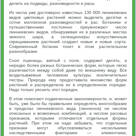
делить на подвиды, разновидности и расы.
Из числа уже достоверно известных 130 000 линиеевских
видов цветковых растений можно выделить десятки и
сотни миллионов разновидностей и рас. Ботаники и
путешественники постоянно приумножают число
линнеевских видов, обнаруживая их в различных местах
земного шара, а селекционеры искусственным
скрещиванием растений создают новые и новые сорта.
Современный ботаник тонет в этом растительном
разнообразии.
Сноп пшеницы, взятый с поля, содержит десять, а
нередко более разных ботанических форм, которые легко
различаются между собой даже по внешнему виду. Все
возделываемые человеком культуры исключительно
пестры. Природа ему предоставила множество форм
растений и распределила их в определенном порядке.
Надо только уяснить этот порядок.
В этом помогают подмеченные закономерности, и, может
быть, уже было бы правильнее определять многообразие
в пределах линнеевского вида (линнеона) не числом
описанных и возможных комбинаций, а числом расовых
признаков, которыми отличаются отдельные формы
растений. При этом не надо забывать, что отдельные
признаки могут обусловливаться несколькими
наследственными факторами — элементами,