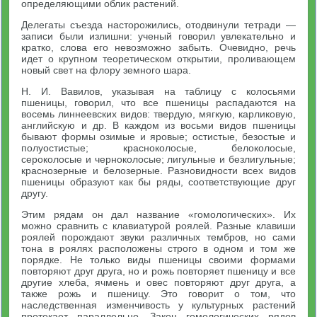
определяющими облик растений.
Делегаты съезда насторожились, отодвинули тетради —
записи были излишни: ученый говорил увлекательно и
кратко, слова его невозможно забыть. Очевидно, речь
идет о крупном теоретическом открытии, проливающем
новый свет на флору земного шара.
Н. И. Вавилов, указывая на таблицу с колосьями
пшеницы, говорил, что все пшеницы распадаются на
восемь линнеевских видов: твердую, мягкую, карликовую,
английскую и др. В каждом из восьми видов пшеницы
бывают формы озимые и яровые; остистые, безостые и
полуостистые; красноколосые, белоколосые,
сероколосые и черноколосые; лигульные и безлигульные;
краснозерные и белозерные. Разновидности всех видов
пшеницы образуют как бы ряды, соответствующие друг
другу.
Этим рядам он дал название «гомологических». Их
можно сравнить с клавиатурой роялей. Разные клавиши
роялей порождают звуки различных тембров, но сами
тона в роялях расположены строго в одном и том же
порядке. Не только виды пшеницы своими формами
повторяют друг друга, но и рожь повторяет пшеницу и все
другие хлеба, ячмень и овес повторяют друг друга, а
также рожь и пшеницу. Это говорит о том, что
наследственная изменчивость у культурных растений
протекает параллельно. Закон гомологических рядов