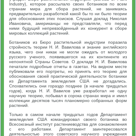
Industry), которое рассылало своих ботаников по всем
странам мира для сбора растений, не занимаясь
предварительно разработкой какой бы то ни было теории
для обоснования этих поисков. Слушая доклад Николая
Ивановича, американцы не представляли, что перед
ними будущий непревзойденный их конкурент в сборе
мировых коллекций растений.
Ботаников из Бюро растительной индустрии поразила
стройность теории Н. И. Вавилова и знание английского
языка, чего они никак не могли ожидать от молодого
русского ученого, появившегося на их континенте из
непонятной Страны Советов. О докладе Н. И. Вавилова
печатали подробные отчеты в газетах. На видном месте
публиковали его портреты, но принять его теорию для
обоснования своей практической деятельности ботаники
из Департамента земледелия США не догадались.
Спохватились они гораздо позднее (в начале тридцатых
годов), когда Н. И. Вавилов уже разработал не одну
научную теорию, побывал в сорока странах мира и имел
коллекции десятков тысяч планомерно собранных форм
растений.
Только в самом начале тридцатых годов Департамент
земледелия США командировал своего ботаника во
Всесоюзный институт растениеводства для ознакомления
с его работами. Департамент заинтересовался
деятельностью этого советского научного учреждения