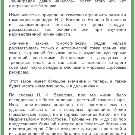
Ленинградом давно началось», хотят этого или нет
американские ботаники.
Изменчивость в природе невозможно ограничить рамками
гомологических рядов Н. И. Вавилова. Но опыт ботаников
и селекционеров показал, что ряды следует
рассматривать как основные оси при изучении
наследственной изменчивости.
Значение закона гомологических рядов нельзя
рассматривать только с исторической точки зрения, как
закон, сыгравший большую роль в изучении культурных
растений советскими ботаниками в двадцатых и
тридцатых годах, или как закон, с помощью которого
советская наука овладела ключами к мировым сортовым
ресурсам.
Этот закон имеет большое значение и теперь, а также
будет играть немалую роль, и в дальнейшем.
По словам Н. И. Вавилова, при его жизни было
исследовано не более половины растений земного шара.
Из-за политических кордонов того времени ему не
удалось побывать ни в северных провинциях Индии
(Гималайские горы), ни в горных районах Китая, ни на
Индокитайском полуострове. Районы же эти и до сих пор
представляют большой интерес для советских ботаников
и селекционеров. Сбор и изучение культурных растений и
их диких родичей нашими ботаниками и селекционерами