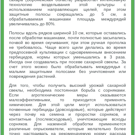
технологию возделывания этой культуры с
использованием направляющих щелей, при этом
защитные полосы сокращались до 5 см, а
обрабатываемая машинами площадь междурядий
увеличивалась до 80%.
Полосы вдоль рядков шириной 10 см, которые оставались
после обработки машинами, почти полностью засыпались
почвой во время окучивания; при этом ручная прополка
не требовалось. Чаще всего щели делались во время
предпосевной культивации с одновременным внесением
гербицидов, нормы которых уменьшались в 3 раза.
Иногда они создавались при посеве сахарной свеклы. За
счет этого можно было обрабатывать междурядья с
малыми защитными полосами без уничтожения или
повреждения растений.
Для того, чтобы получить высокий урожай сахарной
свеклы, необходима постоянная борьба с сорняками.
Если агротехнические меры оказываются
малоэффективными, то приходится применять
химические. Для этой цели могут использоваться
почвенные гербициды (довсходовые), которые действуют
через почву на семена и проростки сорняков, и
контактные (послевсходовые), уничтожающие всходы
сорняков. Для наземной обработки применяются
различные опрыскиватели, которые желательно более
точно настраивать на рекомендуемую норму расхода