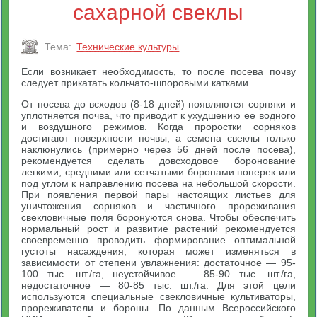
сахарной свеклы
Тема:
Технические культуры
Если возникает необходимость, то после посева почву
следует прикатать кольчато-шпоровыми катками.
От посева до всходов (8-18 дней) появляются сорняки и
уплотняется почва, что приводит к ухудшению ее водного
и воздушного режимов. Когда проростки сорняков
достигают поверхности почвы, а семена свеклы только
наклюнулись (примерно через 56 дней после посева),
рекомендуется сделать довсходовое боронование
легкими, средними или сетчатыми боронами поперек или
под углом к направлению посева на небольшой скорости.
При появления первой пары настоящих листьев для
уничтожения сорняков и частичного прореживания
свекловичные поля боронуются снова. Чтобы обеспечить
нормальный рост и развитие растений рекомендуется
своевременно проводить формирование оптимальной
густоты насаждения, которая может изменяться в
зависимости от степени увлажнения: достаточное — 95-
100 тыс. шт./га, неустойчивое — 85-90 тыс. шт./га,
недостаточное — 80-85 тыс. шт./га. Для этой цели
используются специальные свекловичные культиваторы,
прореживатели и бороны. По данным Всероссийского