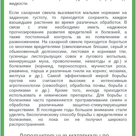
жидкости.
Если сахарная свекла высевается малыми нормами на
заданную густоту, то приходится сохранять каждое
взошедшее растение во время различных обработок. В
связи с этим необходимо иметь надежное
прогнозирование развития вредителей и болезней, а
также постоянный контроль за их появлением и
размножением. На сахарной свекле приходится бороться
со многими вредителями (свекловичные блошки, серый и
обыкновенный долгоносики, листовая и корневая тли,
гусеницы листогрызущих совок и лугового мотылька,
минирующая муха, проволочники, нематоды и др.) и
болезнями (корнеед, пероноспороз, мучнистая роса,
ржавчина, парша и различные гнили на корнях; мозаика,
желтуха и др.). Самой эффективной мерой борьбы
против них считаются высокие и интенсивные
агротехнологии (севооборот, обработка почвы, борьба с
сорняками и др.). Кроме того, иногда приходится
использовать и химические препараты. Для борьбы с
болезнями часто применяется протравливание семян и
обработка различными защитно-стимулирующими
веществами. В последние годы большое внимание стали
уделять биологическому способу борьбы с вредителями и
болезнями, но пока он не получил широкого
распространения.
Дополнительные материалы по