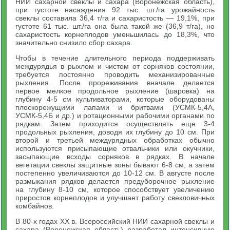
НИИ сахарной свеклы и сахара (Воронежская область),
при густоте насаждения 92 тыс. шт./га урожайность
свеклы составила 36,4 т/га и сахаристость — 19,1%, при
густоте 61 тыс. шт./га она была такой же (36,9 т/га), но
сахаристость корнеплодов уменьшилась до 18,3%, что
значительно снизило сбор сахара.
Чтобы в течение длительного периода поддерживать
междурядья в рыхлом и чистом от сорняков состоянии,
требуется постоянно проводить механизированные
рыхления. После прореживания вначале делается
первое мелкое продольное рыхление (шаровка) на
глубину 4-5 см культиваторами, которые оборудованы
плоскорежущими лапами и бритвами (УСМК-5,4А,
УСМК-5,4Б и др.) и ротационными рабочими органами по
рядкам. Затем приходится осуществлять еще 3-4
продольных рыхления, доводя их глубину до 10 см. При
второй и третьей междурядных обработках обычно
используются присыпающие отвальчики или окучники,
засыпающие всходы сорняков в рядках. В начале
вегетации свеклы защитные зоны бывают 6-8 см, а затем
постепенно увеличиваются до 10-12 см. В августе после
размыкания рядков делается предуборочное рыхление
на глубину 8-10 см, которое способствует увеличению
приростов корнеплодов и улучшает работу свекловичных
комбайнов.
В 80-х годах XX в. Всероссийский НИИ сахарной свеклы и
сахара (Воронежская область) разработал интенсивную