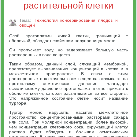
растительной клетки
Тема:
Технология консервирования плодов и
овощей
Слой протоплазмы живой клетки, граничащий с
оболочкой, обладает свойством полупроницаемости.
Он пропускает воду, но задерживает большую часть
растворенных в воде веществ.
Таким образом, данный слой, служащий мембраной,
препятствует выравниванию концентраций в клетке и в
межклеточном пространстве. В связи с этим
растворенные в клеточном соке вещества оказывают на
протоплазму осмотическое давление. Благодаря
осмотическому давлению протоплазма плотно прижата к
оболочке клетки, которая растягивается во все стороны.
Это напряженное состояние клетки носит название
тургора
.
Тургор можно нарушить, насытив межклеточное
пространство концентрированными растворами сахара
или соли. При молярной концентрации, более высокой,
чем концентрация клеточного сока, окружающий клетку
раствор будет обладать и большим осмотическим
потенциалом. В таких случаях давление выравнивается