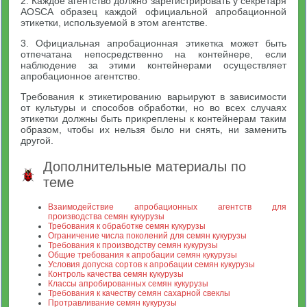
2. Каждое агентство должно зарегистрировать у секретаря
AOSCA образец каждой официальной апробационной
этикетки, используемой в этом агентстве.
3. Официальная апробационная этикетка может быть
отпечатана непосредственно на контейнере, если
наблюдение за этими контейнерами осуществляет
апробационное агентство.
Требования к этикетированию варьируют в зависимости
от культуры и способов обработки, но во всех случаях
этикетки должны быть прикреплены к контейнерам таким
образом, чтобы их нельзя было ни снять, ни заменить
другой.
Дополнительные материалы по
теме
Взаимодействие апробационных агентств для
производства семян кукурузы
Требования к обработке семян кукурузы
Ограничение числа поколений для семян кукурузы
Требования к производству семян кукурузы
Общие требования к апробации семян кукурузы
Условия допуска сортов к апробации семян кукурузы
Контроль качества семян кукурузы
Классы апробированных семян кукурузы
Требования к качеству семян сахарной свеклы
Протравливание семян кукурузы